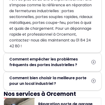
s’impose comme la référence en réparation
de fermetures industrielles : portes
sectionnelles, portes souples rapides, rideaux
métalliques, portes coupe-feu, portes à quai
et quais de chargement. Pour un dépannage
rapide et professionnel à Orcemont,
contactez-nous dès maintenant au 01 84 24
42 80 !
Comment empêcher les problèmes
fréquents des portes industrielles ?
Pour assurer la longévité de votre équipement
Comment bien choisir la meilleure porte
et prévenir tout risque de blocage ou de
pour un local industriel ?
panne, notre entreprise vous propose un
contrat d’entretien annuel. Nos visites de
Nos services à Orcemont
Les principaux critères à considérer incluent la
maintenance régulières incluent l’inspection
taille de l’ouverture, vos exigences en matière
complète du mécanisme, le nettoyage et la
Réparation porte de garage
de sécurité et votre budget. L’emplacement