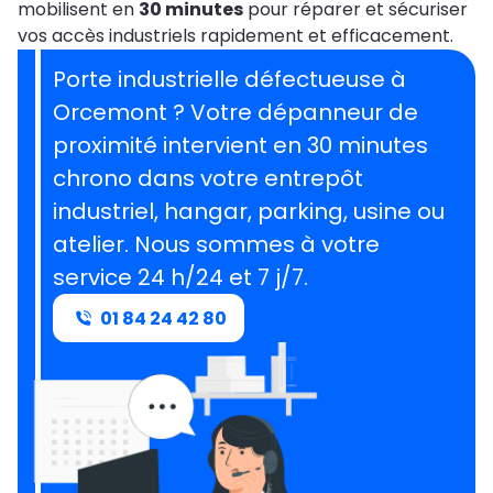
mobilisent en
30 minutes
pour réparer et sécuriser
vos accès industriels rapidement et efficacement.
Porte industrielle défectueuse à
Orcemont ? Votre dépanneur de
proximité intervient en 30 minutes
chrono dans votre entrepôt
industriel, hangar, parking, usine ou
atelier. Nous sommes à votre
service 24 h/24 et 7 j/7.
01 84 24 42 80