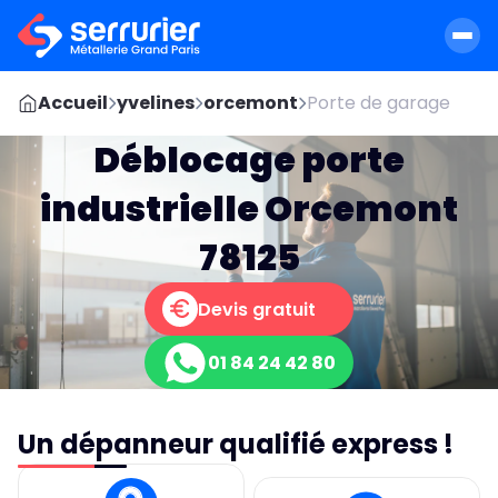
Accueil
yvelines
orcemont
Porte de garage
Déblocage porte
industrielle Orcemont
78125
Devis gratuit
01 84 24 42 80
Un dépanneur qualifié express !