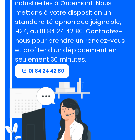
industrielles à Orcemont. Nous
mettons à votre disposition un
standard téléphonique joignable,
H24, au 01 84 24 42 80. Contactez-
nous pour prendre un rendez-vous
et profiter d’un déplacement en
seulement 30 minutes.
01 84 24 42 80