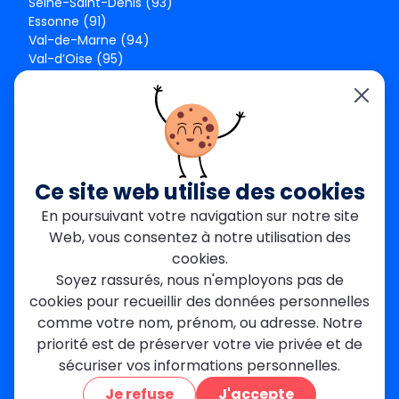
Seine-Saint-Denis (93)
Essonne (91)
Val-de-Marne (94)
Val-d’Oise (95)
Seine-et-Marne (77)
Yvelines (78)
Nos agences
Paris Est
Seine-Saint-Denis
Ce site web utilise des cookies
Garges-lès-Gonesse
En poursuivant votre navigation sur notre site
Val-de-Marne
Web, vous consentez à notre utilisation des
Dourdan
Rambouillet
cookies.
Mantes-la-Jolie
Soyez rassurés, nous n'employons pas de
Créteil
cookies pour recueillir des données personnelles
Seine-et-Marne
comme votre nom, prénom, ou adresse. Notre
priorité est de préserver votre vie privée et de
Contact
sécuriser vos informations personnelles.
01 84 24 42 80
Je refuse
J'accepte
contact@metallerie-grand-paris.com