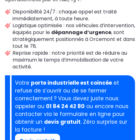
Disponibilité 24/7 : chaque appel est traité
immédiatement, à toute heure.
Logistique optimisée : nos véhicules d’intervention,
équipés pour le
dépannage d’urgence
, sont
stratégiquement positionnés à Orcemont et dans
tout le 78.
Reprise rapide : notre priorité est de réduire au
maximum le temps d’immobilisation de votre
activité.
Votre
porte industrielle est coincée
et
refuse de s’ouvrir ou de se fermer
correctement ? Vous devez juste nous
appeler au
01 84 24 42 80
ou encore nous
contacter via le formulaire en ligne pour
obtenir un
devis gratuit
. Zéro surprise sur
la facture !