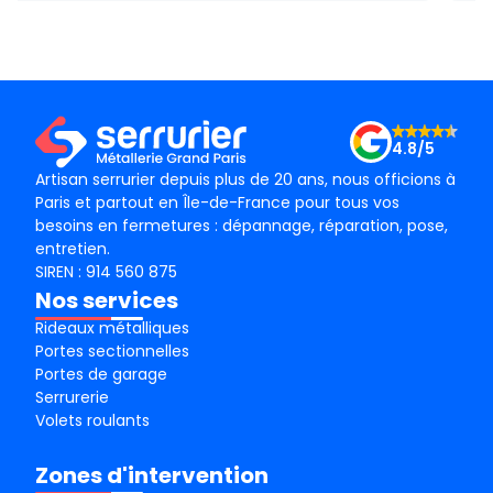
technicien, M BADO, très compétant et de bon
ponc
conseil ! Je recommande vivement ! Merci !
mama
le m
Merc
4.8/5
Artisan serrurier depuis plus de 20 ans, nous officions à
Paris et partout en Île-de-France pour tous vos
besoins en fermetures : dépannage, réparation, pose,
entretien.
SIREN : 914 560 875
Nos services
Rideaux métalliques
Portes sectionnelles
Portes de garage
Serrurerie
Volets roulants
Zones d'intervention