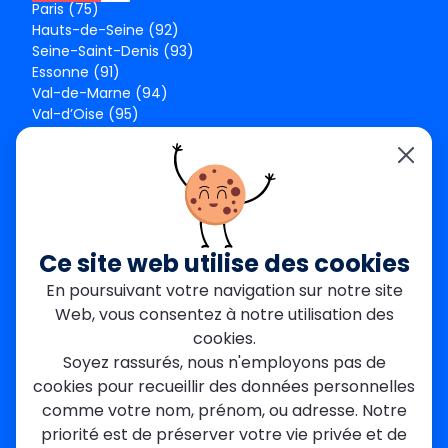
Paris (75)
Hauts-de-Seine (92)
Seine-Saint-Denis (93)
Essonne (91)
Val-de-Marne (94)
Val-d’Oise (95)
Seine-et-Marne (77)
Yvelines (78)
Nos agences
Paris Est
Seine-Saint-Denis
Ce site web utilise des cookies
Garges-lès-Gonesse
En poursuivant votre navigation sur notre site
Val-de-Marne
Web, vous consentez à notre utilisation des
Dourdan
Rambouillet
cookies.
Mantes-la-Jolie
Soyez rassurés, nous n'employons pas de
Créteil
cookies pour recueillir des données personnelles
Seine-et-Marne
comme votre nom, prénom, ou adresse. Notre
priorité est de préserver votre vie privée et de