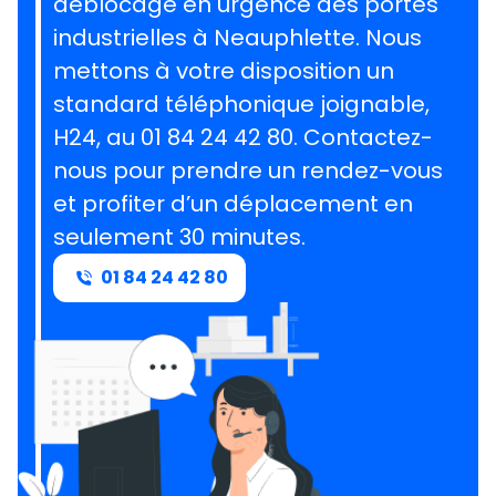
déblocage en urgence des portes
industrielles à Neauphlette. Nous
mettons à votre disposition un
standard téléphonique joignable,
H24, au 01 84 24 42 80. Contactez-
nous pour prendre un rendez-vous
et profiter d’un déplacement en
seulement 30 minutes.
01 84 24 42 80