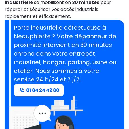
industrielle
se mobilisent en
30 minutes
pour
réparer et sécuriser vos accès industriels
rapidement et efficacement.
Porte industrielle défectueuse à
Neauphlette ? Votre dépanneur de
proximité intervient en 30 minutes
chrono dans votre entrepôt
industriel, hangar, parking, usine ou
atelier. Nous sommes à votre
service 24 h/24 et 7 j/7.
01 84 24 42 80