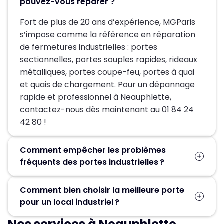
pouvez-vous réparer ?
Fort de plus de 20 ans d’expérience, MGParis
s’impose comme la référence en réparation
de fermetures industrielles : portes
sectionnelles, portes souples rapides, rideaux
métalliques, portes coupe-feu, portes à quai
et quais de chargement. Pour un dépannage
rapide et professionnel à Neauphlette,
contactez-nous dès maintenant au 01 84 24
42 80 !
Comment empêcher les problèmes
fréquents des portes industrielles ?
Pour assurer la longévité de votre équipement
Comment bien choisir la meilleure porte
et prévenir tout risque de blocage ou de
pour un local industriel ?
panne, notre entreprise vous propose un
contrat d’entretien annuel. Nos visites de
Les principaux critères à considérer incluent la