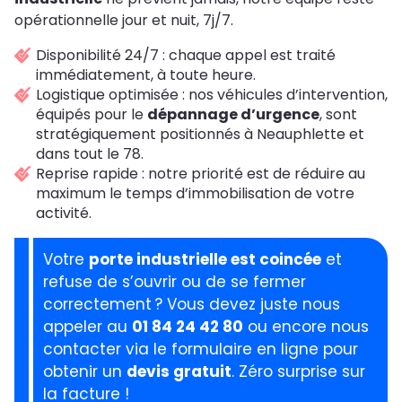
opérationnelle jour et nuit, 7j/7.
Disponibilité 24/7 : chaque appel est traité
immédiatement, à toute heure.
Logistique optimisée : nos véhicules d’intervention,
équipés pour le
dépannage d’urgence
, sont
stratégiquement positionnés à Neauphlette et
dans tout le 78.
Reprise rapide : notre priorité est de réduire au
maximum le temps d’immobilisation de votre
activité.
Votre
porte industrielle est coincée
et
refuse de s’ouvrir ou de se fermer
correctement ? Vous devez juste nous
appeler au
01 84 24 42 80
ou encore nous
contacter via le formulaire en ligne pour
obtenir un
devis gratuit
. Zéro surprise sur
la facture !