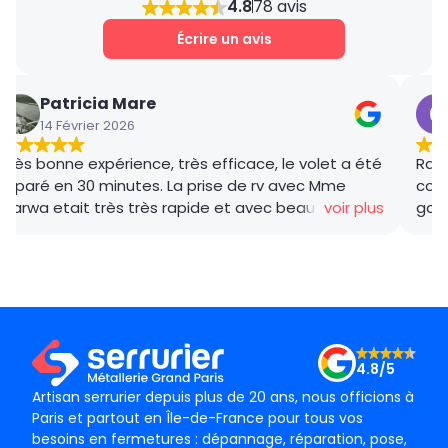
4.8
78 avis
place après avoir estimé la charge du travail
nécessaire.
Écrire un avis
Patricia Mare
14 Février 2026
Très bonne expérience, très efficace, le volet a été
Rana
réparé en 30 minutes. La prise de rv avec Mme
coor
Marwa etait très très rapide et avec beaucoup de
voir plus
gar
gentillesse , le tarif débloquage très compétitif, le
succ
technicien, M BADO, très compétant et de bon
ponc
conseil ! Je recommande vivement ! Merci !
mama
le m
Merc
4.8/5
Artisan serrurier depuis plus de 20 ans, nous officions à
Paris et partout en Île-de-France pour tous vos
besoins en fermetures : dépannage, réparation, pose,