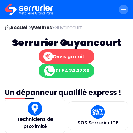
Accueil
yvelines
Guyancourt
Serrurier Guyancourt
Devis gratuit
01 84 24 42 80
Un dépanneur qualifié express !
Techniciens de
SOS Serrurier IDF
proximité