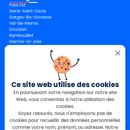
Paris Est
Seine-Saint-Denis
Garges-lès-Gonesse
Val-de-Marne
Dourdan
Rambouillet
Mantes-la-Jolie
Créteil
Seine-et-Marne
Contact
01 84 24 42 80
contact@metallerie-grand-paris.com
Ce site web utilise des cookies
46 bis Av. du Maine, 75015 Paris
En poursuivant votre navigation sur notre site
Web, vous consentez à notre utilisation des
Mentions légales
cookies.
Politique De Confidentialité
Cookies
Soyez rassurés, nous n'employons pas de
CGV
Engagements Clients
cookies pour recueillir des données personnelles
À propos
Blog
Plan du site
Avis
FAQ
comme votre nom, prénom, ou adresse. Notre