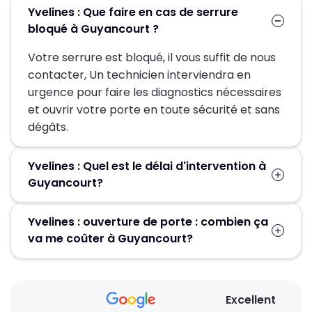
Yvelines : Que faire en cas de serrure
bloqué à Guyancourt ?
Votre serrure est bloqué, il vous suffit de nous
contacter, Un technicien interviendra en
urgence pour faire les diagnostics nécessaires
et ouvrir votre porte en toute sécurité et sans
dégâts.
Yvelines : Quel est le délai d'intervention à
Guyancourt?
Suite à la réception de votre demande, un
Yvelines : ouverture de porte : combien ça
technicien sera chez-vous en 30 min pour
va me coûter à Guyancourt?
vous dépanner.
Le prix proposé pour une ouverture de porte
est de 59€HT. Nos tarifs sont bien étudiés. Un
Excellent
devis détaillé et gratuit vous sera proposé sur