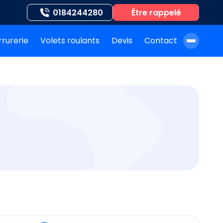
0184244280
Être rappelé
rrurerie
Volets roulants
Devis
Contact
À propos de nous
Blog
Nos auteurs
Nos agences
Nos interventions
FAQ