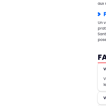
aux 
P
Un v
prat
Sant
pose
F
V
l