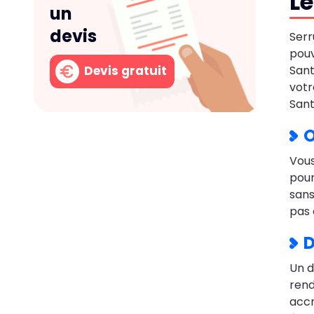
Le
un
devis
Serr
pouv
Devis gratuit
Sant
votr
Sant
O
Vous
pour
sans
pas 
D
Un d
rend
accr