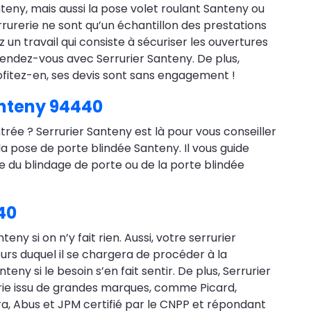
eny, mais aussi la pose volet roulant Santeny ou
rurerie ne sont qu’un échantillon des prestations
z un travail qui consiste à sécuriser les ouvertures
endez-vous avec Serrurier Santeny. De plus,
rofitez-en, ses devis sont sans engagement !
anteny 94440
trée ? Serrurier Santeny est là pour vous conseiller
la pose de porte blindée Santeny. Il vous guide
se du blindage de porte ou de la porte blindée
40
ny si on n’y fait rien. Aussi, votre serrurier
s duquel il se chargera de procéder à la
y si le besoin s’en fait sentir. De plus, Serrurier
rie issu de grandes marques, comme Picard,
ra, Abus et JPM certifié par le CNPP et répondant