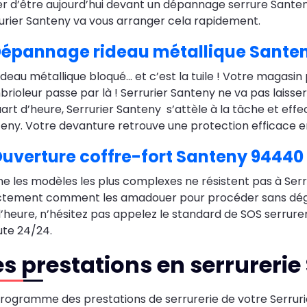
er d’être aujourd’hui devant un dépannage serrure Santeny
urier Santeny va vous arranger cela rapidement.
épannage rideau métallique Sante
ideau métallique bloqué… et c’est la tuile ! Votre magasin 
rioleur passe par là ! Serrurier Santeny ne va pas laisser
uart d’heure, Serrurier Santeny s’attèle à la tâche et ef
eny. Votre devanture retrouve une protection efficace e
uverture coffre-fort Santeny 94440
 les modèles les plus complexes ne résistent pas à Serru
tement comment les amadouer pour procéder sans dégât 
 l’heure, n’hésitez pas appelez le standard de SOS serrure
ute 24/24.
s prestations en serrurerie
rogramme des prestations de serrurerie de votre Serrurie