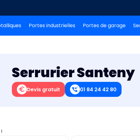
talliques
Portes industrielles
Portes de garage
Se
Serrurier Santeny
Devis gratuit
01 84 24 42 80
0
!