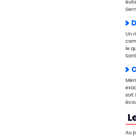
évit
Serr
D
Un r
camb
le q
Sant
O
Même
exac
soit
éco
Le
Au p