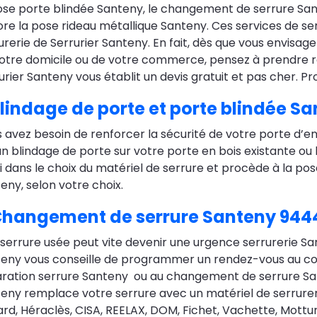
ose porte blindée Santeny, le changement de serrure Sant
re la pose rideau métallique Santeny. Ces services de ser
urerie de Serrurier Santeny. En fait, dès que vous envisage
otre domicile ou de votre commerce, pensez à prendre r
urier Santeny vous établit un devis gratuit et pas cher. P
lindage de porte et porte blindée S
 avez besoin de renforcer la sécurité de votre porte d’en
un blindage de porte sur votre porte en bois existante ou 
i dans le choix du matériel de serrure et procède à la po
eny, selon votre choix.
hangement de serrure Santeny 944
serrure usée peut vite devenir une urgence serrurerie Sante
eny vous conseille de programmer un rendez-vous au cour
ration serrure Santeny ou au changement de serrure Santen
eny remplace votre serrure avec un matériel de serrure
ard, Héraclès, CISA, REELAX, DOM, Fichet, Vachette, Mottu