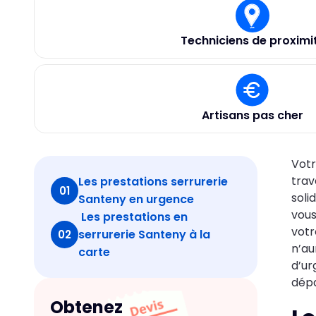
Techniciens de proximi
Artisans pas cher
Votr
trav
Les prestations serrurerie
01
soli
Santeny en urgence
vous
Les prestations en
votr
serrurerie Santeny à la
02
n’au
carte
d’ur
dépa
Obtenez