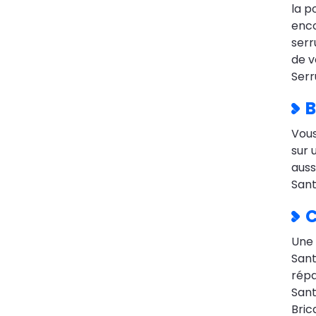
la p
enco
serr
de v
Serr
B
Vous
sur 
auss
Sant
C
Une 
Sant
répa
Sant
Bric