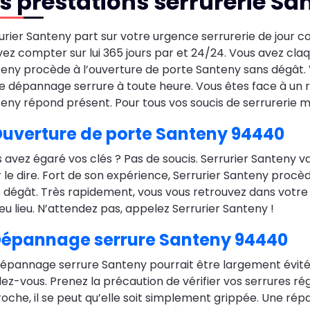
s prestations serrurerie S
urier Santeny part sur votre urgence serrurerie de jour c
ez compter sur lui 365 jours par et 24/24. Vous avez claqu
eny procède à l’ouverture de porte Santeny sans dégât. V
e dépannage serrure à toute heure. Vous êtes face à un r
eny répond présent. Pour tous vos soucis de serrurerie m
uverture de porte Santeny 94440
 avez égaré vos clés ? Pas de soucis. Serrurier Santeny v
 le dire. Fort de son expérience, Serrurier Santeny proc
 dégât. Très rapidement, vous vous retrouvez dans votr
eu lieu. N’attendez pas, appelez Serrurier Santeny !
épannage serrure Santeny 94440
épannage serrure Santeny pourrait être largement évit
ez-vous. Prenez la précaution de vérifier vos serrures rég
oche, il se peut qu’elle soit simplement grippée. Une rép