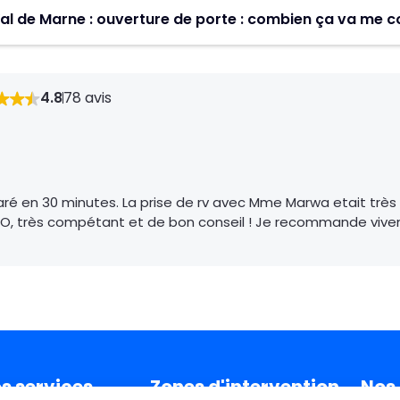
uite à la réception de votre demande, un technicien ser
Val de Marne : ouverture de porte : com
e prix proposé pour une ouverture de porte est de 59€HT. N
ratuit vous sera proposé sur place après avoir estimé la 
4.8
78 avis
paré en 30 minutes. La prise de rv avec Mme Marwa etait très
ADO, très compétant et de bon conseil ! Je recommande vivem
s services
Zones d'intervention
Nos