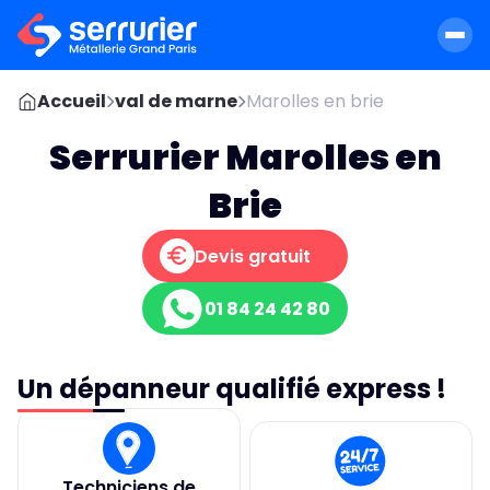
Accueil
val de marne
Marolles en brie
Serrurier Marolles en
Brie
Devis gratuit
01 84 24 42 80
Un dépanneur qualifié express !
Techniciens de