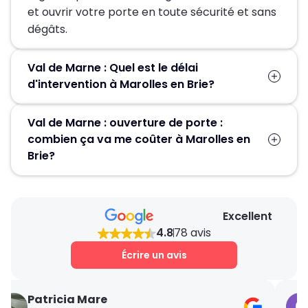
et ouvrir votre porte en toute sécurité et sans
dégâts.
Val de Marne : Quel est le délai
d'intervention à Marolles en Brie?
Suite à la réception de votre demande, un
Val de Marne : ouverture de porte :
technicien sera chez-vous en 30 min pour
combien ça va me coûter à Marolles en
vous dépanner.
Brie?
Le prix proposé pour une ouverture de porte
est de 59€HT. Nos tarifs sont bien étudiés. Un
Excellent
devis détaillé et gratuit vous sera proposé sur
4.8
78 avis
place après avoir estimé la charge du travail
nécessaire.
Écrire un avis
Patricia Mare