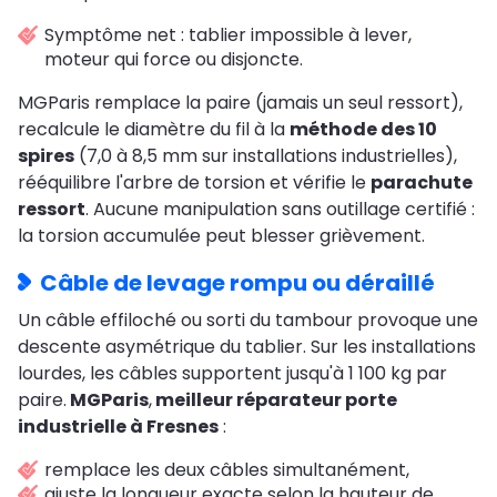
Symptôme net : tablier impossible à lever,
moteur qui force ou disjoncte.
MGParis remplace la paire (jamais un seul ressort),
recalcule le diamètre du fil à la
méthode des 10
spires
(7,0 à 8,5 mm sur installations industrielles),
rééquilibre l'arbre de torsion et vérifie le
parachute
ressort
. Aucune manipulation sans outillage certifié :
la torsion accumulée peut blesser grièvement.
Câble de levage rompu ou déraillé
Un câble effiloché ou sorti du tambour provoque une
descente asymétrique du tablier. Sur les installations
lourdes, les câbles supportent jusqu'à 1 100 kg par
paire.
MGParis
,
meilleur réparateur porte
industrielle à Fresnes
:
remplace les deux câbles simultanément,
ajuste la longueur exacte selon la hauteur de