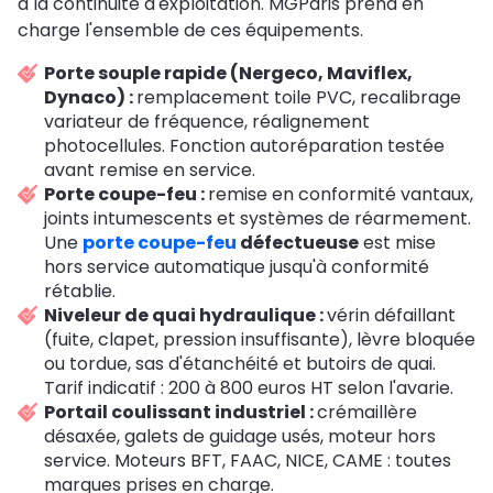
à la continuité d'exploitation. MGParis prend en
charge l'ensemble de ces équipements.
Porte souple rapide (Nergeco, Maviflex,
Dynaco) :
remplacement toile PVC, recalibrage
variateur de fréquence, réalignement
photocellules. Fonction autoréparation testée
avant remise en service.
Porte coupe-feu :
remise en conformité vantaux,
joints intumescents et systèmes de réarmement.
Une
porte coupe-feu
défectueuse
est mise
hors service automatique jusqu'à conformité
rétablie.
Niveleur de quai hydraulique :
vérin défaillant
(fuite, clapet, pression insuffisante), lèvre bloquée
ou tordue, sas d'étanchéité et butoirs de quai.
Tarif indicatif : 200 à 800 euros HT selon l'avarie.
Portail coulissant industriel :
crémaillère
désaxée, galets de guidage usés, moteur hors
service. Moteurs BFT, FAAC, NICE, CAME : toutes
marques prises en charge.