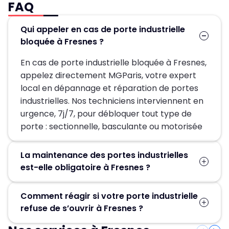
FAQ
Qui appeler en cas de porte industrielle
bloquée à Fresnes ?
En cas de porte industrielle bloquée à Fresnes,
appelez directement MGParis, votre expert
local en dépannage et réparation de portes
industrielles. Nos techniciens interviennent en
urgence, 7j/7, pour débloquer tout type de
porte : sectionnelle, basculante ou motorisée
La maintenance des portes industrielles
est-elle obligatoire à Fresnes ?
Oui, sans exception. L'Arrêté du 21 décembre
Comment réagir si votre porte industrielle
1993 et les articles R4224-25 et R4224-7 du
refuse de s’ouvrir à Fresnes ?
Code du travail imposent deux visites
semestrielles minimum pour toute porte