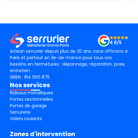
technicien, M BADO, très compétant et de bon
ponc
conseil ! Je recommande vivement ! Merci !
mama
le m
Merc
4.8/5
Artisan serrurier depuis plus de 20 ans, nous officions à
Paris et partout en Île-de-France pour tous vos
besoins en fermetures : dépannage, réparation, pose,
entretien.
SIREN : 914 560 875
Nos services
Rideaux métalliques
Portes sectionnelles
Portes de garage
Serrurerie
Volets roulants
Zones d'intervention