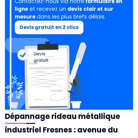
Contactez-nous via notre
formulaire en
ligne
et recevez un
devis clair et sur
mesure
dans les plus brefs délais.
Devis gratuit en 2 clics
Dépannage rideau métallique
industriel Fresnes : avenue du