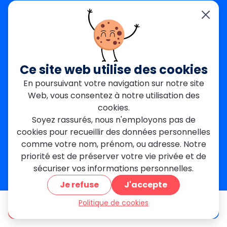
Paris (75)
Hauts-de-Seine (92)
Seine-Saint-Denis (93)
Essonne (91)
Val-de-Marne (94)
Val-d’Oise (95)
Ce site web utilise des cookies
Seine-et-Marne (77)
Yvelines (78)
En poursuivant votre navigation sur notre site
Web, vous consentez à notre utilisation des
Nos agences
cookies.
Paris Est
Soyez rassurés, nous n'employons pas de
Seine-Saint-Denis
cookies pour recueillir des données personnelles
Garges-lès-Gonesse
comme votre nom, prénom, ou adresse. Notre
Val-de-Marne
priorité est de préserver votre vie privée et de
Dourdan
sécuriser vos informations personnelles.
Rambouillet
Mantes-la-Jolie
Je refuse
J'accepte
Créteil
Politique de cookies
Seine-et-Marne
être appelé
Devis gratuit