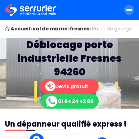
Accueil
val de marne
fresnes
Porte de garage
Déblocage porte
industrielle Fresnes
94260
Devis gratuit
01 84 24 42 80
Un dépanneur qualifié express !