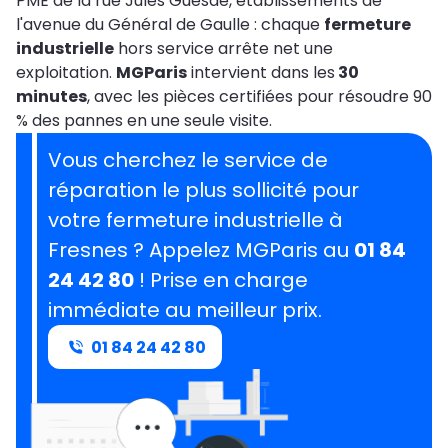
PME de la rue Jules Guesde, établissements de
l'avenue du Général de Gaulle : chaque
fermeture
industrielle
hors service arrête net une
exploitation.
MGParis
intervient dans les
30
minutes
, avec les pièces certifiées pour résoudre 90
% des pannes en une seule visite.
Vous cherchez le service de
réparation le plus sollicité pour
votre fermeture industrielle à
Fresnes ? Appelez MGParis au
01 84
24 42 80
! Prise en charge
immédiate au meilleur prix.
01 84 24 42 80