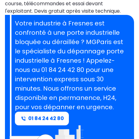
course, télécommandes et essai devant
l'exploitant. Devis gratuit après visite technique.
Votre industrie à Fresnes est
confronté à une porte industrielle
bloquée ou déraillée ? MGParis est
le spécialiste du dépannage porte
industrielle à Fresnes ! Appelez-
nous au 01 84 24 42 80 pour une
intervention express sous 30
minutes. Nous offrons un service
disponible en permanence, H24,
pour vos dépanner en urgence.
01 84 24 42 80