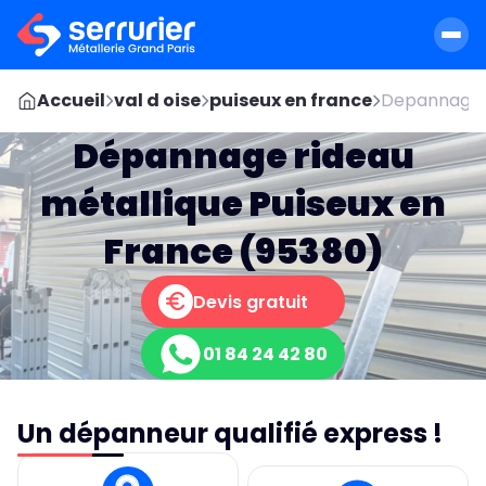
Accueil
val d oise
puiseux en france
Depannage r
Dépannage rideau
métallique Puiseux en
France (95380)
Devis gratuit
01 84 24 42 80
Un dépanneur qualifié express !