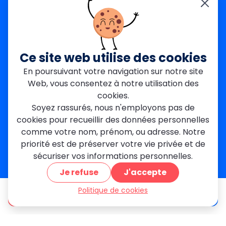
Yvelines (78)
Nos agences
Paris Est
Seine-Saint-Denis
Ce site web utilise des cookies
Garges-lès-Gonesse
En poursuivant votre navigation sur notre site
Val-de-Marne
Web, vous consentez à notre utilisation des
Dourdan
Rambouillet
cookies.
Mantes-la-Jolie
Soyez rassurés, nous n'employons pas de
Créteil
cookies pour recueillir des données personnelles
Seine-et-Marne
comme votre nom, prénom, ou adresse. Notre
priorité est de préserver votre vie privée et de
Contact
sécuriser vos informations personnelles.
01 84 24 42 80
Je refuse
J'accepte
contact@metallerie-grand-paris.com
46 bis Av. du Maine, 75015 Paris
Politique de cookies
être appelé
Devis gratuit
Mentions légales