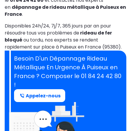
le
01 84 24 42 80
et contactez nos experts
en
dépannage de rideau métallique à Puiseux en
France
.
Disponibles 24h/24, 7j/7, 365 jours par an pour
résoudre tous vos problèmes de
rideau de fer
bloqué
ou tordu, nos experts se rendent
rapidement sur place à Puiseux en France (95380).
Besoin D'un Dépannage Rideau
Métallique En Urgence À Puiseux en
France ? Composer le 01 84 24 42 80
!
Appelez-nous