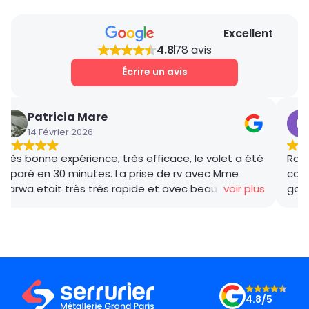
Excellent
4.8
78 avis
Écrire un avis
Patricia Mare
14 Février 2026
Très bonne expérience, très efficace, le volet a été
Rana
réparé en 30 minutes. La prise de rv avec Mme
coor
Marwa etait très très rapide et avec beaucoup de
voir plus
gar
gentillesse , le tarif débloquage très compétitif, le
succ
technicien, M BADO, très compétant et de bon
ponc
conseil ! Je recommande vivement ! Merci !
mama
le m
Merc
4.8/5