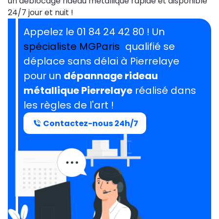
un déblocage rideau métallique rapide et disponible
24/7 jour et nuit !
Appelez le 01 84 24 42 80 ! Un
spécialiste MGParis
qualifié se
déplace sans délai à Pierrelaye
pour un
dépannage rideau
métallique Pierrelaye
réalisé dans
les règles de l'art !
Contactez-nous 24h/7