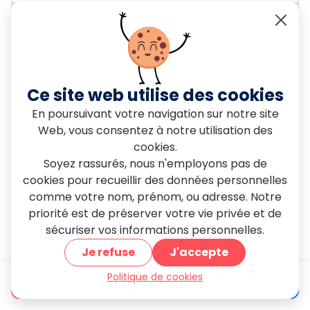
Remplacement moteur
À partir de 399 € et sur
devis
Ce site web utilise des cookies
Réparation rideaux
En poursuivant votre navigation sur notre site
métalliques
Web, vous consentez à notre utilisation des
cookies.
À partir de 150 € et sur
devis
Soyez rassurés, nous n'employons pas de
cookies pour recueillir des données personnelles
comme votre nom, prénom, ou adresse. Notre
motorisation rideau
priorité est de préserver votre vie privée et de
métallique
sécuriser vos informations personnelles.
À partir de 300€ et sur
Je refuse
J'accepte
devis
Politique de cookies
être appelé
Devis gratuit
Dépannage rideaux