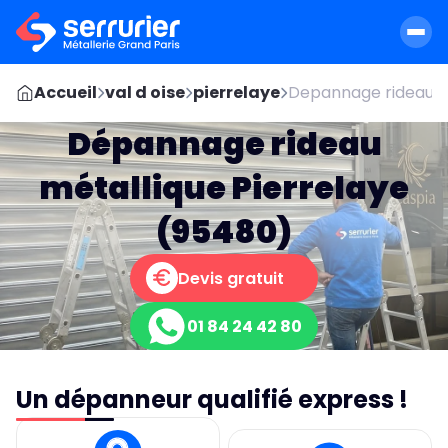
Accueil
val d oise
pierrelaye
Depannage rideau m
Dépannage rideau
métallique Pierrelaye
(95480)
Devis gratuit
01 84 24 42 80
Un dépanneur qualifié express !