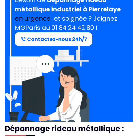
Besoin de
dépannage rideau
métallique industriel à Pierrelaye
en urgence
et soignée ? Joignez
MGParis au 01 84 24 42 80 !
Contactez-nous 24h/7
Dépannage rideau métallique :