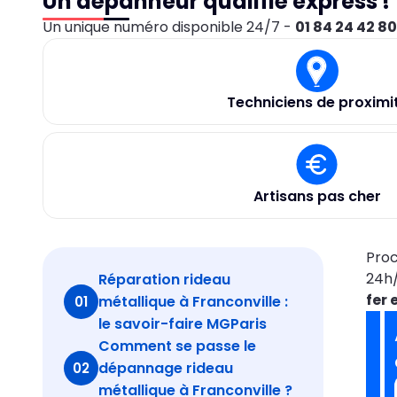
Un dépanneur qualifié express !
Un unique numéro disponible 24/7 -
01 84 24 42 8
Techniciens de proximi
Artisans pas cher
Proc
24h/
Réparation rideau
fer 
métallique à Franconville :
01
le savoir-faire MGParis
Comment se passe le
dépannage rideau
02
métallique à Franconville ?