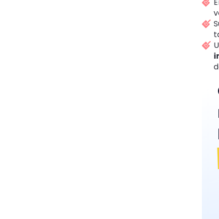
E
v
S
t
U
i
d