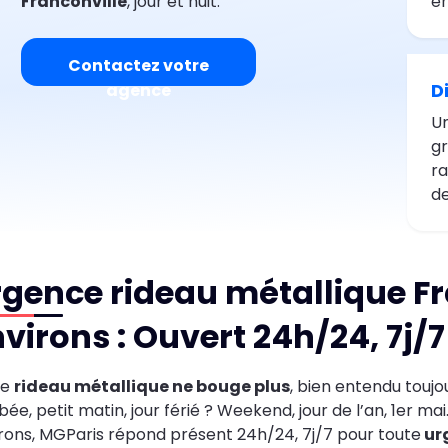
Franconville
, jour et nuit.
en
Contactez votre
D
agence
Un
gr
ra
de
gence rideau métallique Fr
virons : Ouvert 24h/24, 7j/7
re
rideau métallique ne bouge plus
, bien entendu toujo
ée, petit matin, jour férié ? Weekend, jour de l’an, 1er mai
rons, MGParis répond présent 24h/24, 7j/7 pour toute
ur