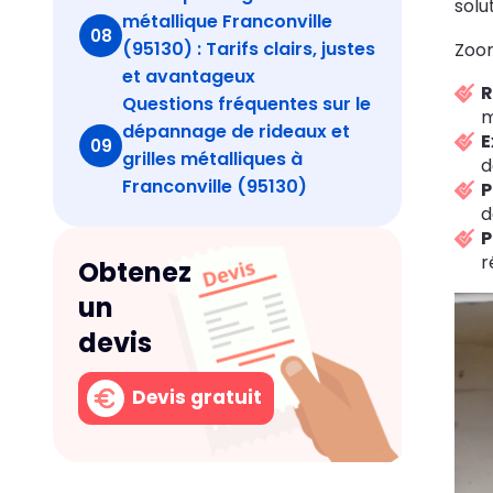
solu
métallique Franconville
08
(95130) : Tarifs clairs, justes
Zoom
et avantageux
R
Questions fréquentes sur le
m
dépannage de rideaux et
E
09
grilles métalliques à
d
Franconville (95130)
P
d
P
r
Obtenez
un
devis
Devis gratuit