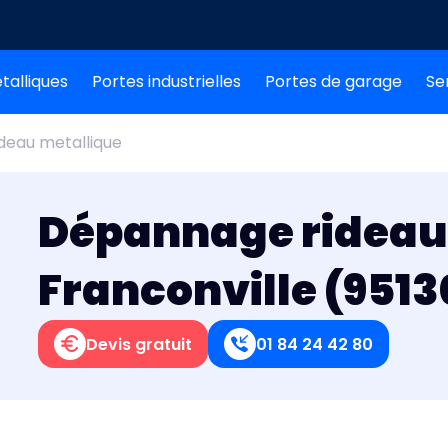
talliques
Portes industrielles
Portes de garage
Se
deau metallique
Dépannage rideau
Franconville (9513
Devis gratuit
01 84 24 42 80