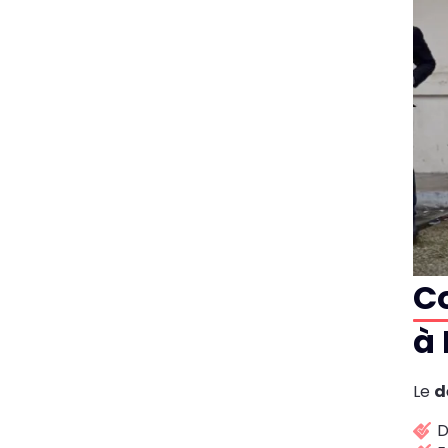
C
à 
Le
d
D