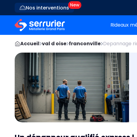
Nos interventions
Rideaux mé
Accueil
val d oise
franconville
Depannage ri