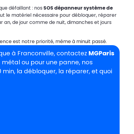
e défaillant : nos
SOS dépanneur système de
out le matériel nécessaire pour débloquer, réparer
 par an, de jour comme de nuit, dimanches et jours
nce est notre priorité, même à minuit passé.
que à Franconville, contactez
MGParis
en métal ou pour une panne, nos
 min, la débloquer, la réparer, et quoi