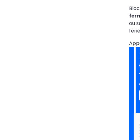
Bloc
fer
ou s
féri
App