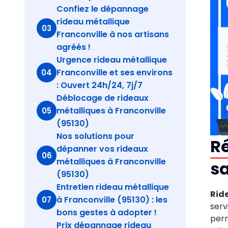
Confiez le dépannage
rideau métallique
03
Franconville à nos artisans
agréés !
Urgence rideau métallique
Franconville et ses environs
04
: Ouvert 24h/24, 7j/7
Déblocage de rideaux
métalliques à Franconville
05
(95130)
Nos solutions pour
Ré
dépanner vos rideaux
06
métalliques à Franconville
sa
(95130)
Entretien rideau métallique
Rid
à Franconville (95130) : les
07
serv
bons gestes à adopter !
perm
Prix dépannage rideau