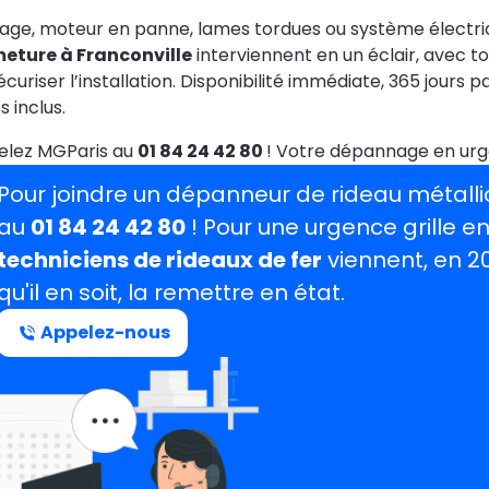
age, moteur en panne, lames tordues ou système électriqu
meture à Franconville
interviennent en un éclair, avec t
écuriser l’installation. Disponibilité immédiate, 365 jours
és inclus.
elez MGParis au
01 84 24 42 80
! Votre dépannage en urge
Pour joindre un dépanneur de rideau métalli
au
01 84 24 42 80
! Pour une urgence grille 
techniciens de rideaux de fer
viennent, en 20
qu'il en soit, la remettre en état.
Appelez-nous