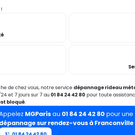
0
!
té
Se
he de chez vous, notre service
dépannage rideau méta
24 et 7 jours sur 7 au
01 84 24 42 80
pour toute assistan
est bloqué
.
Appelez
MGParis
au
01 84 24 42 80
pour une 
dépannage sur rendez-vous à Franconville
01 84 24 42 80