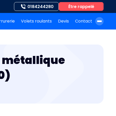
0184244280
Être rappelé
rrurerie
Volets roulants
Devis
Contact
À propos de nous
Blog
 métallique
Nos auteurs
Nos agences
0)
Nos interventions
FAQ