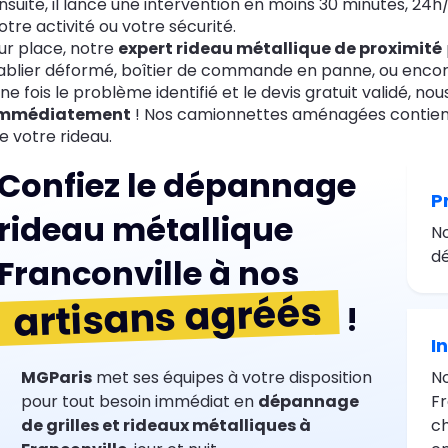
nsuite, il lance une intervention en moins 30 minutes, 24h
otre activité ou votre sécurité.
ur place, notre
expert rideau métallique de proximité
ablier déformé, boîtier de commande en panne, ou encor
ne fois le problème identifié et le devis gratuit validé, no
mmédiatement
! Nos camionnettes aménagées contienn
e votre rideau.
Confiez le dépannage
P
rideau métallique
No
dé
Franconville à nos
artisans agréés
!
I
MGParis
met ses équipes à votre disposition
No
pour tout besoin immédiat en
dépannage
Fr
de grilles et rideaux métalliques à
ch