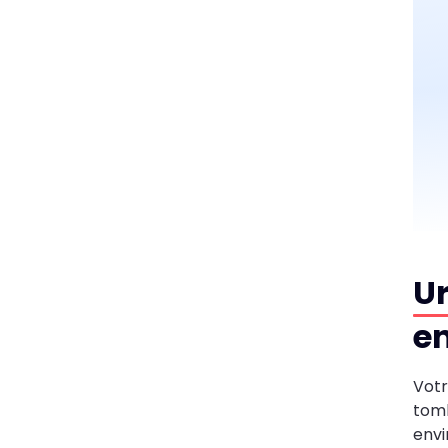
Ur
en
Vot
tomb
envi