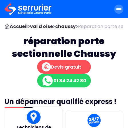
Accueil
val d oise
chaussy
Reparation porte sect
réparation porte
sectionnelle Chaussy
Devis gratuit
01 84 24 42 80
Un dépanneur qualifié express !
Techniciens de