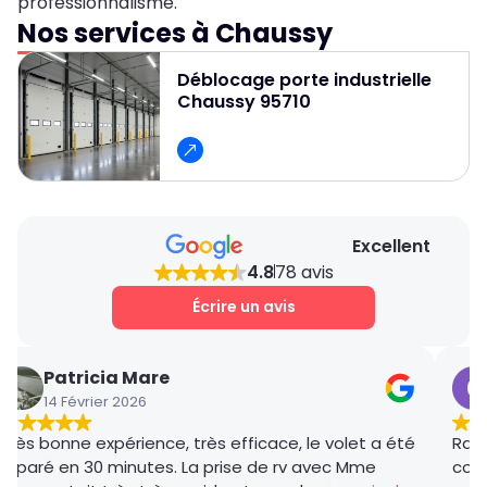
professionnalisme.
Nos services à Chaussy
Déblocage porte industrielle
Chaussy 95710
Excellent
4.8
78 avis
Écrire un avis
Patricia Mare
14 Février 2026
Très bonne expérience, très efficace, le volet a été
Rana
réparé en 30 minutes. La prise de rv avec Mme
coor