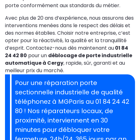
porte conformément aux standards du métier.
Avec plus de 20 ans d’expérience, nous assurons des
interventions menées dans le respect des délais et
des normes établies. Choisir notre entreprise, c’est
opter pour la réactivité, la qualité et la tranquillité
d’esprit. Contactez-nous dès maintenant au
01 84
24 42 80
pour un
déblocage de porte industrielle
automatique à Cergy
, rapide, sûr, garanti et au
meilleur prix du marché.
Pour une réparation porte
sectionnelle industrielle de qualité
téléphonez à MGParis au 01 84 24 42
80 ! Nos réparateurs locaux, de
proximité, interviennent en 30
minutes pour débloquer votre
fermeture, 24h/24, 365 jours par an.