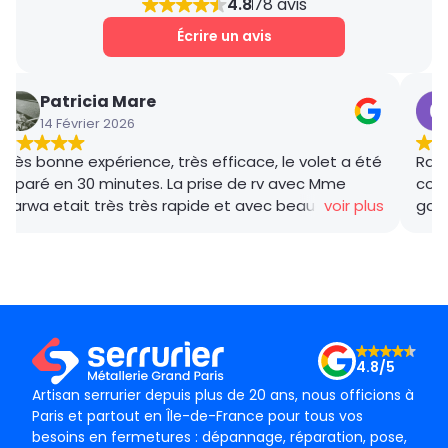
4.8
78 avis
Écrire un avis
Patricia Mare
14 Février 2026
Très bonne expérience, très efficace, le volet a été
Rana
réparé en 30 minutes. La prise de rv avec Mme
coor
Marwa etait très très rapide et avec beaucoup de
voir plus
gar
gentillesse , le tarif débloquage très compétitif, le
succ
technicien, M BADO, très compétant et de bon
ponc
conseil ! Je recommande vivement ! Merci !
mama
le m
Merc
4.8/5
Artisan serrurier depuis plus de 20 ans, nous officions à
Paris et partout en Île-de-France pour tous vos
besoins en fermetures : dépannage, réparation, pose,