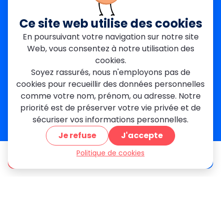
Paris Est
Seine-Saint-Denis
Ce site web utilise des cookies
Garges-lès-Gonesse
En poursuivant votre navigation sur notre site
Val-de-Marne
Web, vous consentez à notre utilisation des
Dourdan
Rambouillet
cookies.
Mantes-la-Jolie
Soyez rassurés, nous n'employons pas de
Créteil
cookies pour recueillir des données personnelles
Seine-et-Marne
comme votre nom, prénom, ou adresse. Notre
priorité est de préserver votre vie privée et de
Contact
sécuriser vos informations personnelles.
01 84 24 42 80
Je refuse
J'accepte
contact@metallerie-grand-paris.com
46 bis Av. du Maine, 75015 Paris
Politique de cookies
être appelé
Devis gratuit
Mentions légales
Politique De Confidentialité
Cookies
CGV
Engagements Clients
À propos
Blog
Plan du site
Avis
FAQ