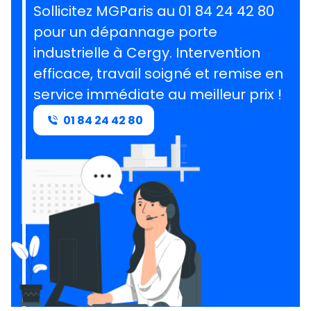
Sollicitez MGParis au 01 84 24 42 80
pour un dépannage porte
industrielle à Cergy. Intervention
efficace, travail soigné et remise en
service immédiate au meilleur prix !
01 84 24 42 80