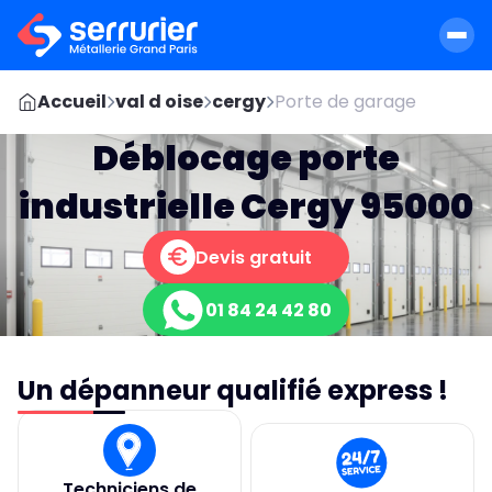
Accueil
val d oise
cergy
Porte de garage
Déblocage porte
industrielle Cergy 95000
Devis gratuit
01 84 24 42 80
Un dépanneur qualifié express !
Techniciens de