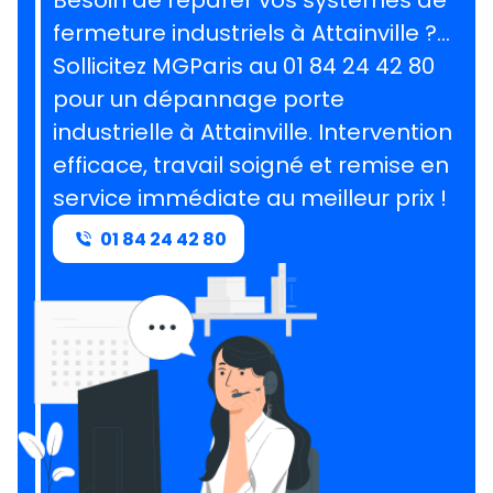
Besoin de réparer vos systèmes de
fermeture industriels à Attainville ?…
Sollicitez MGParis au 01 84 24 42 80
pour un dépannage porte
industrielle à Attainville. Intervention
efficace, travail soigné et remise en
service immédiate au meilleur prix !
01 84 24 42 80