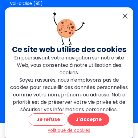
Val-d’Oise (95)
Seine-et-Marne (77)
Yvelines (78)
Nos agences
Paris Est
Seine-Saint-Denis
Ce site web utilise des cookies
Garges-lès-Gonesse
En poursuivant votre navigation sur notre site
Val-de-Marne
Web, vous consentez à notre utilisation des
Dourdan
Rambouillet
cookies.
Mantes-la-Jolie
Soyez rassurés, nous n'employons pas de
Créteil
cookies pour recueillir des données personnelles
Seine-et-Marne
comme votre nom, prénom, ou adresse. Notre
priorité est de préserver votre vie privée et de
Contact
sécuriser vos informations personnelles.
01 84 24 42 80
Je refuse
J'accepte
contact@metallerie-grand-paris.com
46 bis Av. du Maine, 75015 Paris
Politique de cookies
être appelé
Devis gratuit