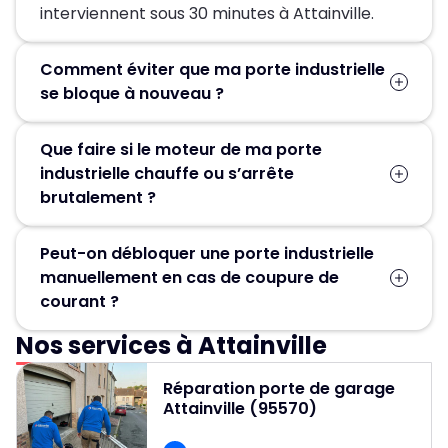
interviennent sous 30 minutes à Attainville.
Comment éviter que ma porte industrielle
se bloque à nouveau ?
Planifiez une maintenance préventive
Que faire si le moteur de ma porte
régulière avec MGParis : lubrification, réglage
industrielle chauffe ou s’arrête
des fins de course, contrôle des ressorts et
brutalement ?
test du moteur. Cela prolonge la durée de vie
de votre installation.
Coupez immédiatement le courant. Ce
Peut-on débloquer une porte industrielle
symptôme indique souvent une surchauffe
manuellement en cas de coupure de
moteur ou une fin de course déréglée. Nos
courant ?
spécialistes MGParis peuvent réinitialiser et
recalibrer le système sur place pour éviter
Nos services à Attainville
Oui, certaines portes industrielles disposent
une panne complète.
d’un système de déverrouillage manuel
Réparation porte de garage
(manivelle ou levier de secours). Si vous ne
Attainville (95570)
savez pas l’utiliser, ne forcez pas : un
technicien MGParis peut vous montrer la