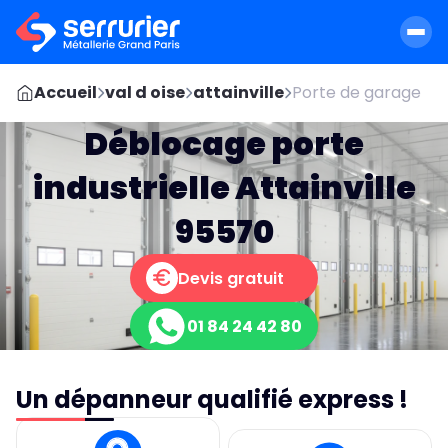
Accueil
val d oise
attainville
Porte de garage
Déblocage porte
industrielle Attainville
95570
Devis gratuit
01 84 24 42 80
Un dépanneur qualifié express !