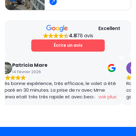
bonne méthode lors de l’intervention.
Excellent
4.8
78 avis
Écrire un avis
Patricia Mare
14 Février 2026
Très bonne expérience, très efficace, le volet a été
Rana
réparé en 30 minutes. La prise de rv avec Mme
coor
Marwa etait très très rapide et avec beaucoup de
voir plus
gar
gentillesse , le tarif débloquage très compétitif, le
succ
technicien, M BADO, très compétant et de bon
ponc
conseil ! Je recommande vivement ! Merci !
mama
le m
Merc