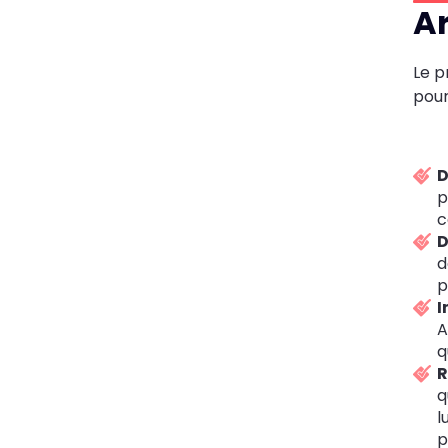
Ar
Le p
pour
D
p
c
D
d
p
I
A
q
R
q
l
p