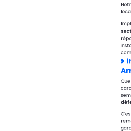
Notr
loca
Impl
sec
répa
inst
comm
I
Ar
Que 
cara
semb
déf
C'es
reme
gara