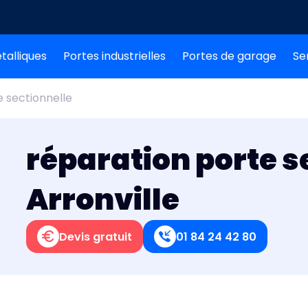
talliques
Portes industrielles
Portes de garage
Se
 sectionnelle
réparation porte s
Arronville
Devis gratuit
01 84 24 42 80