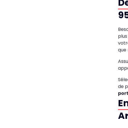
Dé
9
Beso
plus 
votr
que 
Assu
appo
Séle
de p
port
En
Ar