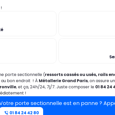
0
!
té
Se
e porte sectionnelle (
ressorts cassés ou usés, rails
 au bon endroit ! À
Métallerie Grand Paris
, on assure u
ronville
, et ça, 24h/24, 7j/7. Juste composer le
01 84 24 
édiatement !
Votre porte sectionnelle est en panne ? Ap
01 84 24 42 80