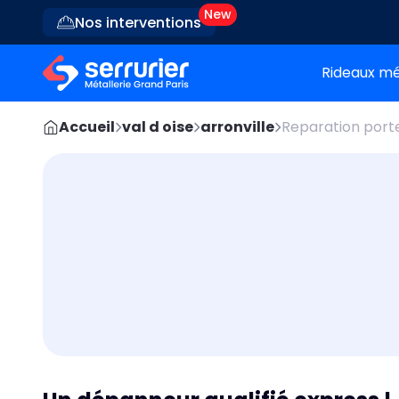
Nos interventions
Rideaux mé
Accueil
val d oise
arronville
Reparation porte