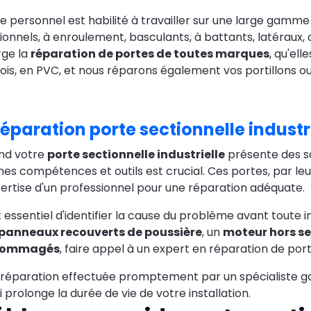
e personnel est habilité à travailler sur une large gamme
ionnels, à enroulement, basculants, à battants, latéraux,
rge la
réparation de portes de toutes marques
, qu'el
ois, en PVC, et nous réparons également vos portillons o
éparation porte sectionnelle industri
nd votre
porte sectionnelle industrielle
présente des so
es compétences et outils est crucial. Ces portes, par le
pertise d'un professionnel pour une réparation adéquate.
st essentiel d'identifier la cause du problème avant toute
panneaux recouverts de poussière
, un
moteur hors se
dommagés
, faire appel à un expert en réparation de por
réparation effectuée promptement par un spécialiste g
i prolonge la durée de vie de votre installation.