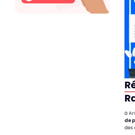
Ré
Ra
à Ar
de p
des 