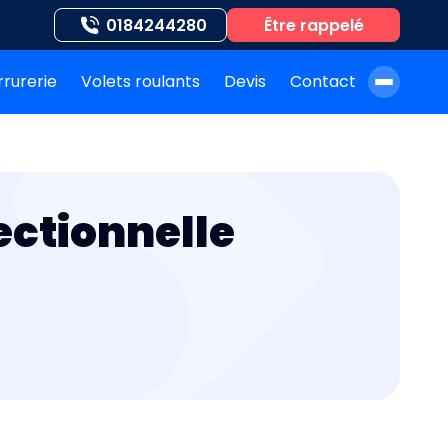
0184244280
Être rappelé
rrurerie
Volets roulants
Devis
Contact
À propos de nous
Blog
ectionnelle
Nos auteurs
Nos agences
Nos interventions
FAQ