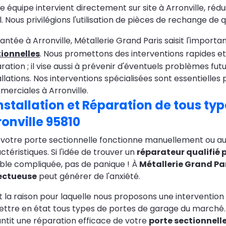
e équipe intervient directement sur site à Arronville, r
l. Nous privilégions l'utilisation de pièces de rechange de
antée à Arronville, Métallerie Grand Paris saisit l'import
tionnelles
. Nous promettons des interventions rapides et 
ration ; il vise aussi à prévenir d'éventuels problèmes futu
allations. Nos interventions spécialisées sont essentielles
erciales à Arronville.
nstallation et
Réparation de tous typ
ronville 95810
votre porte sectionnelle fonctionne manuellement ou 
ctéristiques. Si l'idée de trouver un
réparateur qualifié p
le compliquée, pas de panique ! À
Métallerie Grand Pa
ectueuse
peut générer de l'anxiété.
t la raison pour laquelle nous proposons une intervention 
ttre en état tous types de portes de garage du marché. R
ntit une réparation efficace de votre
porte sectionnelle