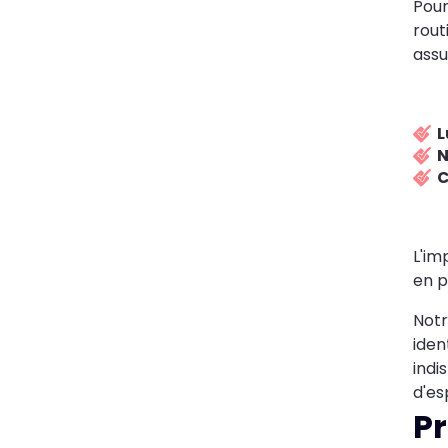
Pour
rout
assu
L
N
C
L'im
en p
Notr
iden
indi
d'es
Pr