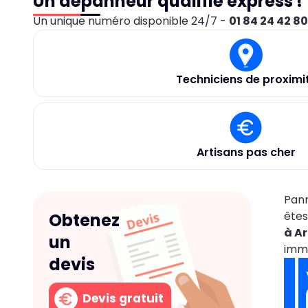
Un dépanneur qualifié express !
Un unique numéro disponible 24/7 -
01 84 24 42 8
Techniciens de proximi
Artisans pas cher
Pann
êtes
Obtenez
à Ar
un
imm
devis
Devis gratuit