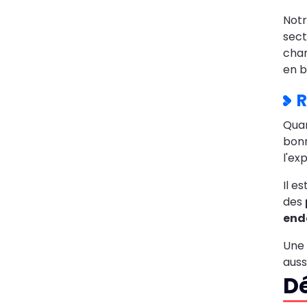
Notr
sect
cha
en b
R
Qua
bonn
l'ex
Il e
des
en
Une 
auss
Dé