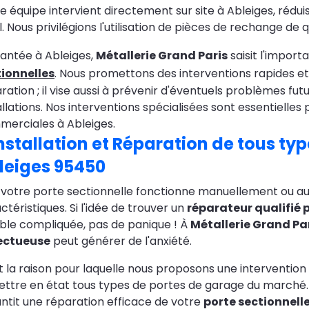
e équipe intervient directement sur site à Ableiges, ré
l. Nous privilégions l'utilisation de pièces de rechange de
antée à Ableiges,
Métallerie Grand Paris
saisit l'import
tionnelles
. Nous promettons des interventions rapides et 
ration ; il vise aussi à prévenir d'éventuels problèmes futu
allations. Nos interventions spécialisées sont essentielles
erciales à Ableiges.
nstallation et
Réparation de tous typ
leiges 95450
votre porte sectionnelle fonctionne manuellement ou 
ctéristiques. Si l'idée de trouver un
réparateur qualifié 
le compliquée, pas de panique ! À
Métallerie Grand Pa
ectueuse
peut générer de l'anxiété.
t la raison pour laquelle nous proposons une intervention 
ttre en état tous types de portes de garage du marché. R
ntit une réparation efficace de votre
porte sectionnell