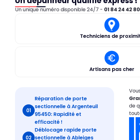
Un dépanneur qualifié express !
Un unique numéro disponible 24/7 -
01 84 24 42 8
Techniciens de proximi
Artisans pas cher
Vous
Gra
Réparation de porte
de q
sectionnelle à Argenteuil
01
tout
95450: Rapidité et
efficacité !
Déblocage rapide porte
sectionnelle à Ableiges
02