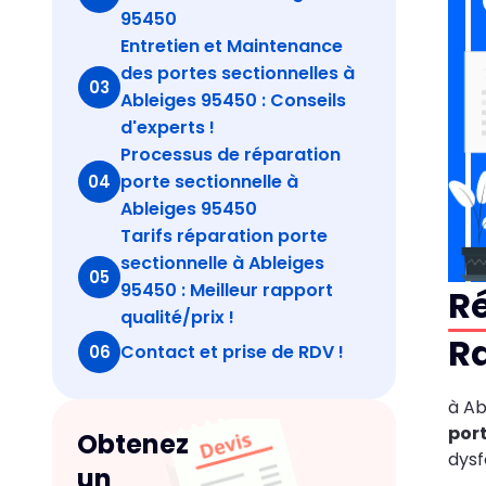
95450
Entretien et Maintenance
des portes sectionnelles à
03
Ableiges 95450 : Conseils
d'experts !
Processus de réparation
porte sectionnelle à
04
Ableiges 95450
Tarifs réparation porte
sectionnelle à Ableiges
05
95450 : Meilleur rapport
Ré
qualité/prix !
Ra
Contact et prise de RDV !
06
à Ab
port
Obtenez
dys
un