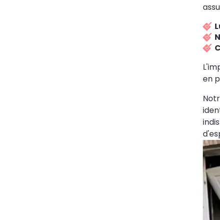
assu
L
N
C
L'im
en p
Notr
iden
indi
d'es