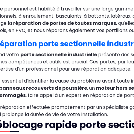
e personnel est habilité à travailler sur une large gamme
ionnels, à enroulement, basculants, à battants, latéraux,
rge la
réparation de portes de toutes marques
, qu'el
ois, en PVC, et nous réparons également vos portillons o
éparation porte sectionnelle industr
nd votre
porte sectionnelle industrielle
présente des so
es compétences et outils est crucial. Ces portes, par le
pertise d'un professionnel pour une réparation adéquate.
st essentiel d'identifier la cause du problème avant toute
panneaux recouverts de poussière
, un
moteur hors se
dommagés
, faire appel à un expert en réparation de por
réparation effectuée promptement par un spécialiste g
i prolonge la durée de vie de votre installation.
blocage rapide porte secti