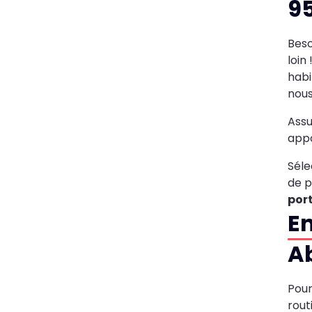
9
Beso
loin 
habi
nous
Assu
appo
Séle
de p
port
En
Ab
Pour
rout