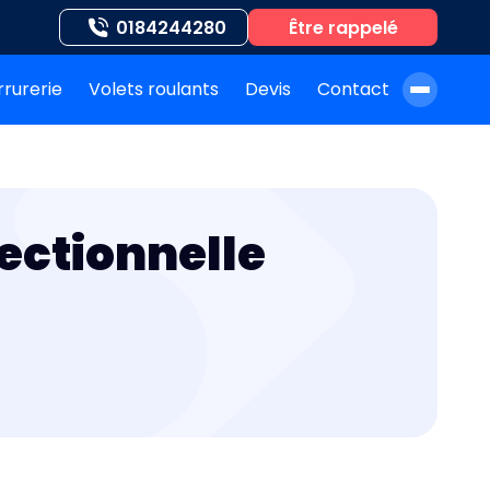
0184244280
Être rappelé
rrurerie
Volets roulants
Devis
Contact
À propos de nous
Blog
ectionnelle
Nos auteurs
Nos agences
Nos interventions
FAQ