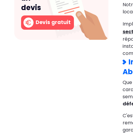
Notr
devis
loca
Devis gratuit
Impl
sec
répa
inst
comm
I
Ab
Que 
cara
semb
déf
C'es
reme
gara