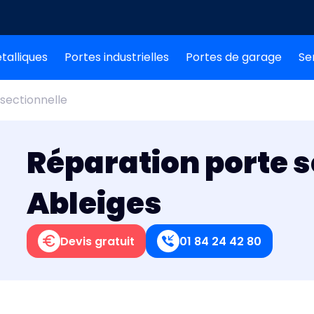
talliques
Portes industrielles
Portes de garage
Se
sectionnelle
Réparation porte s
Ableiges
Devis gratuit
01 84 24 42 80