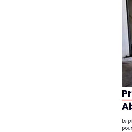
Pr
A
Le p
pour