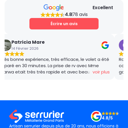
est de 59€HT. Nos tarifs sont bien étudiés. Un
Excellent
devis détaillé et gratuit vous sera proposé sur
4.8
78 avis
place après avoir estimé la charge du travail
nécessaire.
Écrire un avis
Patricia Mare
14 Février 2026
Très bonne expérience, très efficace, le volet a été
Rana
réparé en 30 minutes. La prise de rv avec Mme
coor
Marwa etait très très rapide et avec beaucoup de
voir plus
gar
gentillesse , le tarif débloquage très compétitif, le
succ
technicien, M BADO, très compétant et de bon
ponc
conseil ! Je recommande vivement ! Merci !
mama
le m
Merc
4.8/5
Artisan serrurier depuis plus de 20 ans, nous officions à