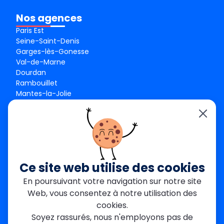
Nos agences
Paris Est
Seine-Saint-Denis
Garges-lès-Gonesse
Val-de-Marne
Dourdan
Rambouillet
Mantes-la-Jolie
Créteil
Seine-et-Marne
Contact
01 84 24 42 80
contact@metallerie-grand-paris.com
Ce site web utilise des cookies
46 bis Av. du Maine, 75015 Paris
En poursuivant votre navigation sur notre site
Web, vous consentez à notre utilisation des
Mentions légales
cookies.
Politique De Confidentialité
Cookies
Soyez rassurés, nous n'employons pas de