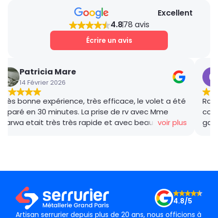
est de 59€HT. Nos tarifs sont bien étudiés. Un
Excellent
devis détaillé et gratuit vous sera proposé sur
4.8
78 avis
place après avoir estimé la charge du travail
nécessaire.
Écrire un avis
Patricia Mare
14 Février 2026
Très bonne expérience, très efficace, le volet a été
Rana
réparé en 30 minutes. La prise de rv avec Mme
coor
Marwa etait très très rapide et avec beaucoup de
voir plus
gar
gentillesse , le tarif débloquage très compétitif, le
succ
technicien, M BADO, très compétant et de bon
ponc
conseil ! Je recommande vivement ! Merci !
mama
le m
Merc
4.8/5
Artisan serrurier depuis plus de 20 ans, nous officions à