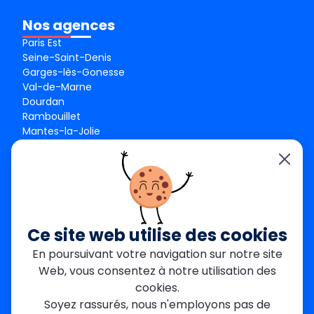
Nos agences
Paris Est
Seine-Saint-Denis
Garges-lès-Gonesse
Val-de-Marne
Dourdan
Rambouillet
Mantes-la-Jolie
Créteil
Seine-et-Marne
Contact
01 84 24 42 80
contact@metallerie-grand-paris.com
Ce site web utilise des cookies
46 bis Av. du Maine, 75015 Paris
En poursuivant votre navigation sur notre site
Web, vous consentez à notre utilisation des
Mentions légales
cookies.
Politique De Confidentialité
Cookies
Soyez rassurés, nous n'employons pas de