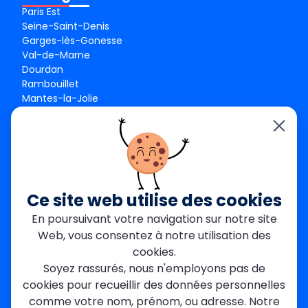
Paris Est
Seine-Saint-Denis
Garges-lès-Gonesse
Val-de-Marne
Dourdan
Rambouillet
Mantes-la-Jolie
Créteil
Seine-et-Marne
Contact
01 84 24 42 80
contact@metallerie-grand-paris.com
Ce site web utilise des cookies
46 bis Av. du Maine, 75015 Paris
En poursuivant votre navigation sur notre site
Web, vous consentez à notre utilisation des
Mentions légales
cookies.
Politique De Confidentialité
Cookies
Soyez rassurés, nous n'employons pas de
CGV
Engagements Clients
cookies pour recueillir des données personnelles
À propos
Blog
Plan du site
Avis
FAQ
comme votre nom, prénom, ou adresse. Notre