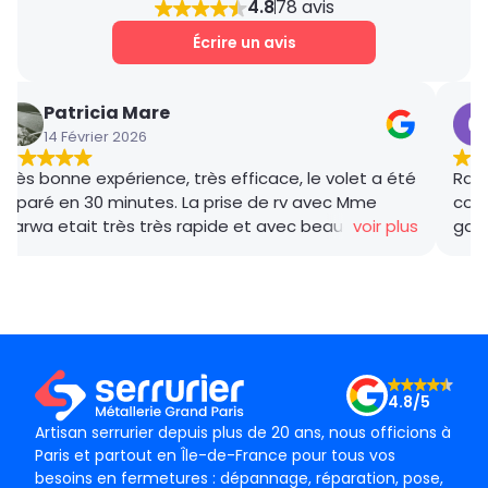
4.8
78 avis
place après avoir estimé la charge du travail
nécessaire.
Écrire un avis
Patricia Mare
14 Février 2026
Très bonne expérience, très efficace, le volet a été
Rana
réparé en 30 minutes. La prise de rv avec Mme
coor
Marwa etait très très rapide et avec beaucoup de
voir plus
gar
gentillesse , le tarif débloquage très compétitif, le
succ
technicien, M BADO, très compétant et de bon
ponc
conseil ! Je recommande vivement ! Merci !
mama
le m
Merc
4.8/5
Artisan serrurier depuis plus de 20 ans, nous officions à
Paris et partout en Île-de-France pour tous vos
besoins en fermetures : dépannage, réparation, pose,