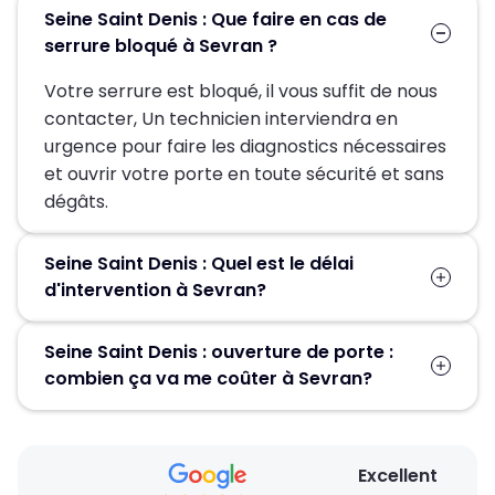
Seine Saint Denis : Que faire en cas de
serrure bloqué à Sevran ?
Votre serrure est bloqué, il vous suffit de nous
contacter, Un technicien interviendra en
urgence pour faire les diagnostics nécessaires
et ouvrir votre porte en toute sécurité et sans
dégâts.
Seine Saint Denis : Quel est le délai
d'intervention à Sevran?
Suite à la réception de votre demande, un
Seine Saint Denis : ouverture de porte :
technicien sera chez-vous en 30 min pour
combien ça va me coûter à Sevran?
vous dépanner.
Le prix proposé pour une ouverture de porte
est de 59€HT. Nos tarifs sont bien étudiés. Un
Excellent
devis détaillé et gratuit vous sera proposé sur