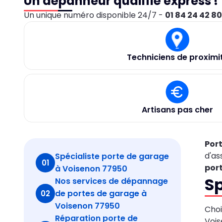
Un dépanneur qualifié express !
Un unique numéro disponible 24/7 -
01 84 24 42 8
Techniciens de proximi
Artisans pas cher
Por
d'as
Spécialiste porte de garage
01
por
à Voisenon 77950
Sp
Nos services de dépannage
de portes de garage à
02
Voisenon 77950
Choi
Réparation porte de
Vois