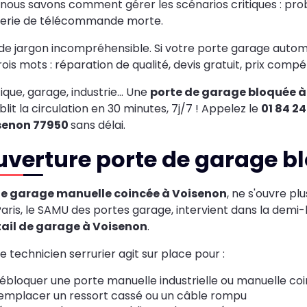
 nous savons comment gérer les scénarios critiques : pr
terie de télécommande morte.
de jargon incompréhensible. Si votre porte garage automa
rois mots : réparation de qualité, devis gratuit, prix compéti
ique, garage, industrie… Une
porte de garage bloquée à
blit la circulation en 30 minutes, 7j/7 ! Appelez le
01 84 2
senon 77950
sans délai.
uverture porte de garage b
te garage manuelle coincée à Voisenon
, ne s'ouvre plu
ris, le SAMU des portes garage, intervient dans la demi
tail de garage à Voisenon
.
e technicien serrurier agit sur place pour :
ébloquer une porte manuelle industrielle ou manuelle co
emplacer un ressort cassé ou un câble rompu