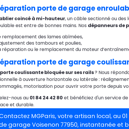
éparation porte de garage enroulab
ablier coincé à mi-hauteur
, un câble sectionné ou de
ulable est entre de bonnes mains. Nos
dépanneurs de p
e remplacement des lames abîmées,
’ajustement des tambours et poulies,
a réparation ou le remplacement du moteur d’entraînem
éparation porte de garage coulissa
porte coulissante bloquée sur ses rails
? Nous répondo
ionnelle à ouverture horizontale ou latérale : réalignem
mmagés, motorisation pour ouvrir votre porte depuis vo
elez-nous au
01 84 24 42 80
et bénéficiez d'un service d
cace et durable.
Contactez MGParis, votre artisan local, au 0
de garage Voisenon 77950, instantanée et b