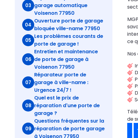
garage automatique
03
sect
Voisenon 77950
MGPa
Ouverture porte de garage
04
savo
bloquée ville-name 77950
inte
Les problèmes courants de
05
ce q
porte de garage !
Entretien et maintenance
Nos 
de porte de garage à
06
I
Voisenon 77950
D
Réparateur porte de
P
garage à ville-name :
07
P
Urgence 24/7 !
D
Quel est le prix de
S
réparation d'une porte de
08
Tél
garage ?
de s
Questions fréquentes sur la
réparation de porte garage
09
à Voisenon 77950