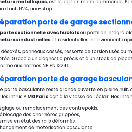
meture métalliques
, est là, agit en mode commando. P
re tout, H24, non-stop.
éparation porte de garage sectionn
porte sectionnelle avec hublots
ou portillon intégré b
etures industrielles
et résidentielles interviennent rap
s désaxés, panneaux cassés, ressorts de torsion usés ou 
tée. Grâce à un diagnostic précis et à un stock de pièces
orme aux normes NF EN 13241.
éparation porte de garage bascula
e porte basculante reste grande ouverte en pleine nuit, c
 les intrus ?
MGParis
agit à la vitesse de l’éclair. Nos int
églage ou remplacement des contrepoids,
éblocage des charnières grippées,
emise en état des rails déformés,
hangement de motorisation basculante.