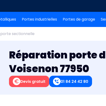
talliques
Portes industrielles
Portes de garage
Se
porte sectionnelle
Réparation porte 
Voisenon 77950
Devis gratuit
01 84 24 42 80