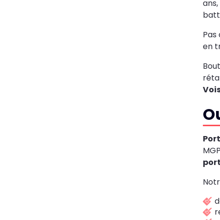
ans,
bat
Pas 
en t
Bout
réta
Voi
O
Por
MGPa
por
Notr
d
r