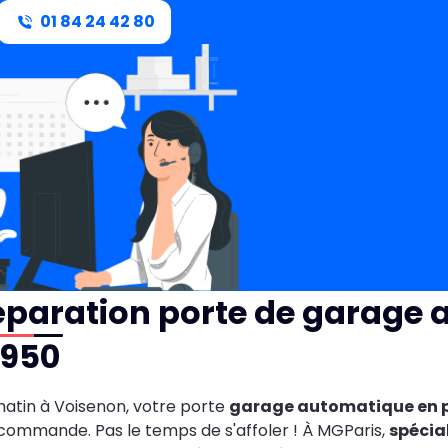
01 84 24 42 80
éparation porte de garage
7950
atin à Voisenon, votre porte
garage automatique en
commande. Pas le temps de s'affoler ! À MGParis,
spécia