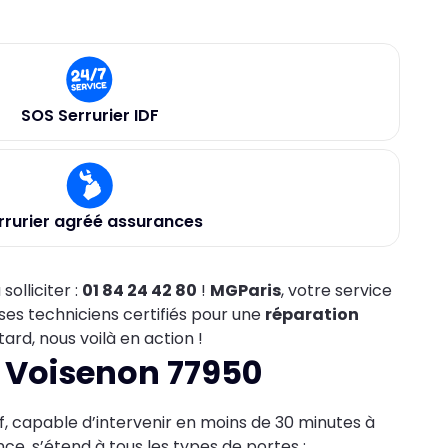
SOS Serrurier IDF
rrurier agréé assurances
solliciter :
01 84 24 42 80
!
MGParis
, votre service
ses techniciens certifiés pour une
réparation
ard, nous voilà en action !
à Voisenon 77950
f, capable d’intervenir en moins de 30 minutes à
nce, s’étend à tous les types de portes :