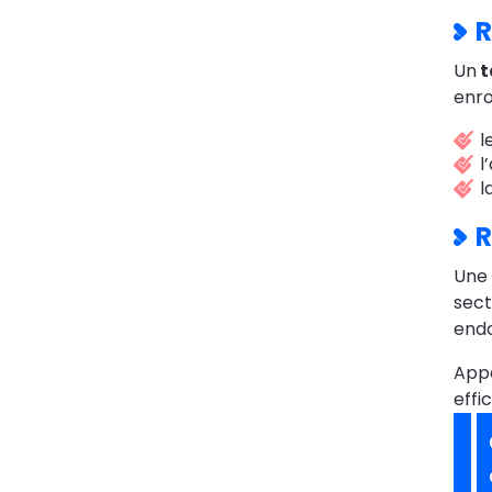
R
Un
t
enro
l
l
l
R
Une
sect
endo
App
effi