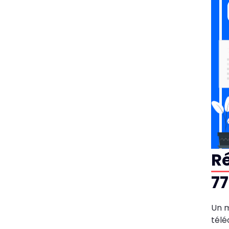
R
7
Un m
télé