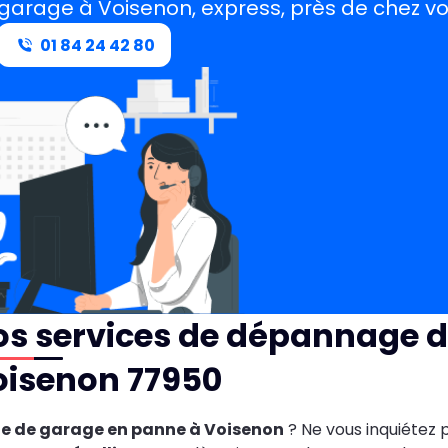
garage à Voisenon, express, près de chez v
01 84 24 42 80
s services de dépannage d
oisenon 77950
te de garage en panne à Voisenon
? Ne vous inquiétez 