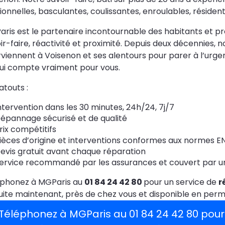
ionnelles, basculantes, coulissantes, enroulables, résidentie
ris est le partenaire incontournable des habitants et 
ir-faire, réactivité et proximité. Depuis deux décennies, n
rviennent à Voisenon et ses alentours pour parer à l’urg
ui compte vraiment pour vous.
atouts :
ntervention dans les 30 minutes, 24h/24, 7j/7
épannage sécurisé et de qualité
rix compétitifs
ièces d’origine et interventions conformes aux normes EN
evis gratuit avant chaque réparation
ervice recommandé par les assurances et couvert par une
éphonez à MGParis au
01 84 24 42 80
pour un service de
r
uite maintenant, près de chez vous et disponible en per
Téléphonez à MGParis au 01 84 24 42 80 pour