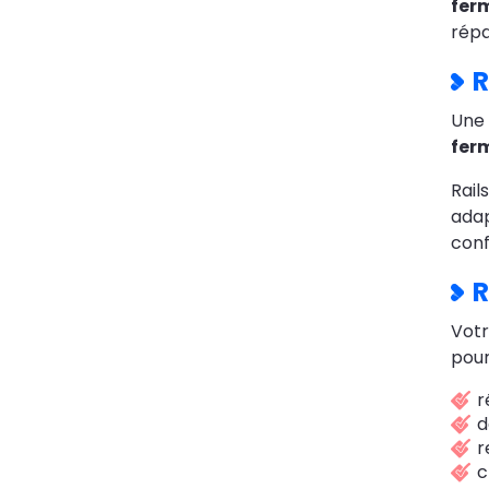
fer
répa
R
Une
ferm
Rail
adap
conf
R
Votr
pour
r
d
r
c