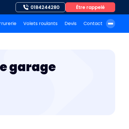
0184244280
Être rappelé
rrurerie
Volets roulants
Devis
Contact
À propos de nous
Blog
de garage
Nos auteurs
Nos agences
Nos interventions
FAQ