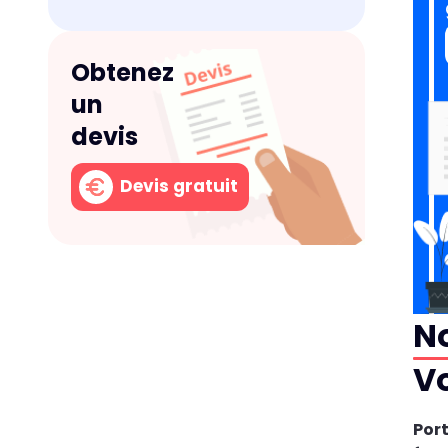
Obtenez
un
devis
Devis gratuit
No
V
Por