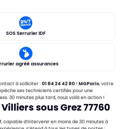
SOS Serrurier IDF
rrurier agréé assurances
ntact à solliciter :
01 84 24 42 80
!
MGParis
, votre
épêche ses techniciens certifiés pour une
ss. 30 minutes plus tard, nous voilà en action !
 Villiers sous Grez 77760
f, capable d’intervenir en moins de 30 minutes à
d’expérience, s’étend à tous les types de portes :