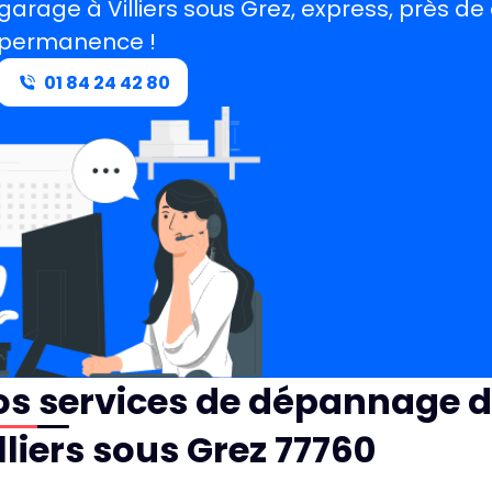
garage à Villiers sous Grez, express, près de
permanence !
01 84 24 42 80
s services de dépannage d
lliers sous Grez 77760