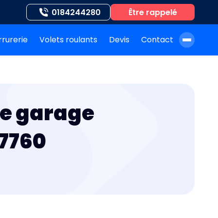
0184244280
Être rappelé
rrurerie
Volets roulants
Devis
Contact
À propos de nous
Blog
de garage
Nos auteurs
Nos agences
77760
Nos interventions
FAQ