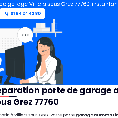
de garage Villiers sous Grez 77760, instantan
01 84 24 42 80
paration porte de garage a
us Grez 77760
atin à Villiers sous Grez, votre porte
garage automatiq