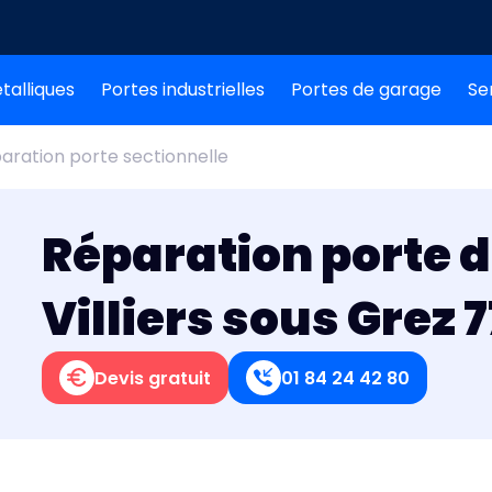
talliques
Portes industrielles
Portes de garage
Se
aration porte sectionnelle
Réparation porte 
Villiers sous Grez 
Devis gratuit
01 84 24 42 80