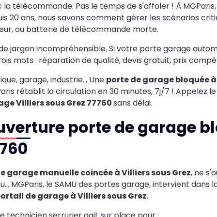
 la télécommande. Pas le temps de s'affoler ! À MGParis
is 20 ans, nous savons comment gérer les scénarios crit
ur, ou batterie de télécommande morte.
de jargon incompréhensible. Si votre porte garage automa
rois mots : réparation de qualité, devis gratuit, prix compéti
ique, garage, industrie… Une
porte de garage bloquée à 
ris rétablit la circulation en 30 minutes, 7j/7 ! Appelez l
ge Villiers sous Grez 77760
sans délai.
verture porte de garage bl
7760
e garage manuelle coincée à Villiers sous Grez
, ne s'
eu... MGParis, le SAMU des portes garage, intervient dan
ortail de garage à Villiers sous Grez
.
e technicien serrurier agit sur place pour :