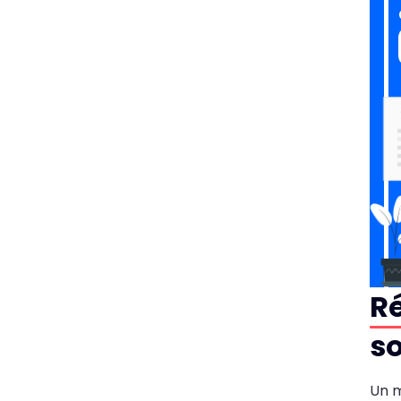
Ré
so
Un m