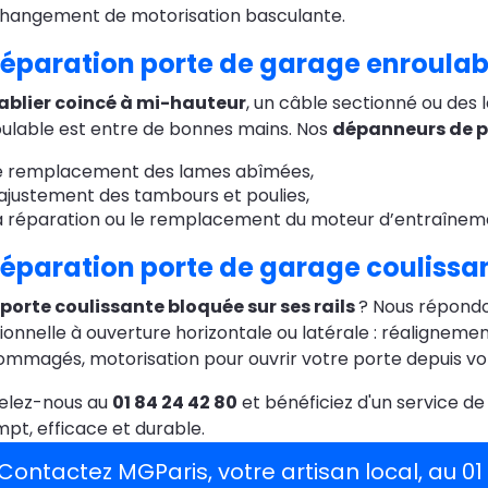
hangement de motorisation basculante.
éparation porte de garage enroulable
ablier coincé à mi-hauteur
, un câble sectionné ou de
ulable est entre de bonnes mains. Nos
dépanneurs de p
e remplacement des lames abîmées,
’ajustement des tambours et poulies,
a réparation ou le remplacement du moteur d’entraînem
éparation porte de garage coulissant
porte coulissante bloquée sur ses rails
? Nous répondo
ionnelle à ouverture horizontale ou latérale : réalignem
mmagés, motorisation pour ouvrir votre porte depuis vo
elez-nous au
01 84 24 42 80
et bénéficiez d'un service d
pt, efficace et durable.
Contactez MGParis, votre artisan local, au 0