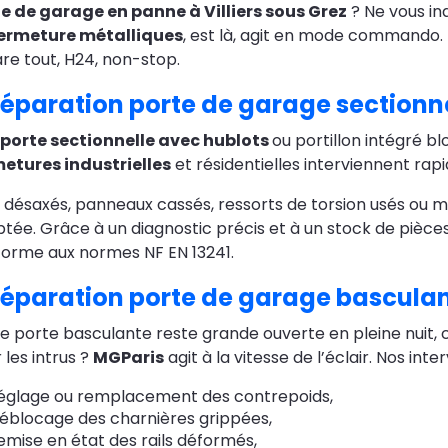
e de garage en panne à Villiers sous Grez
? Ne vous in
fermeture métalliques
, est là, agit en mode commando
re tout, H24, non-stop.
éparation porte de garage sectionnel
porte sectionnelle avec hublots
ou portillon intégré bl
etures industrielles
et résidentielles interviennent rap
s désaxés, panneaux cassés, ressorts de torsion usés ou 
tée. Grâce à un diagnostic précis et à un stock de pièces
orme aux normes NF EN 13241.
éparation porte de garage basculant
e porte basculante reste grande ouverte en pleine nuit, c
 les intrus ?
MGParis
agit à la vitesse de l’éclair. Nos int
églage ou remplacement des contrepoids,
éblocage des charnières grippées,
emise en état des rails déformés,