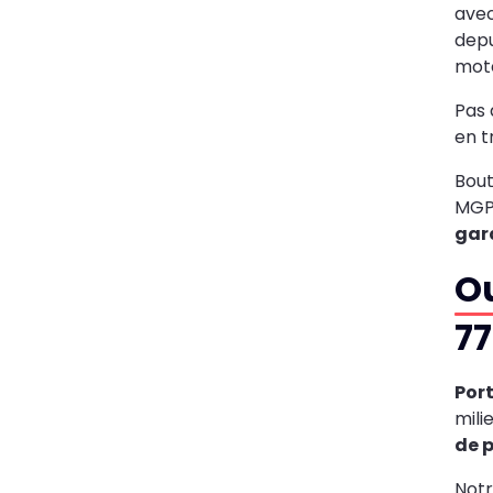
avec
depu
mote
Pas 
en t
Bout
MGPa
gara
Ou
7
Port
mili
de p
Notr