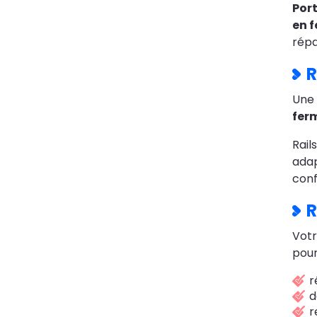
Port
en 
répa
R
Une
ferm
Rail
adap
conf
R
Votr
pour
r
d
r