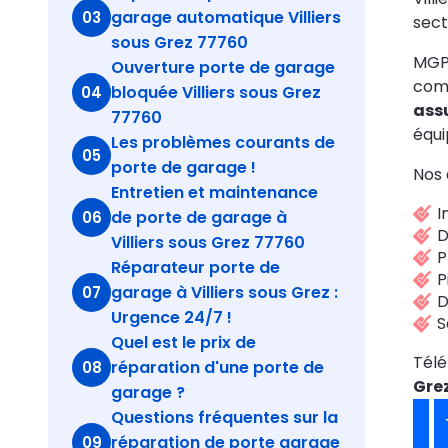
garage automatique Villiers
03
sect
sous Grez 77760
MGPa
Ouverture porte de garage
comb
bloquée Villiers sous Grez
04
ass
77760
équi
Les problèmes courants de
05
porte de garage !
Nos 
Entretien et maintenance
I
de porte de garage à
06
D
Villiers sous Grez 77760
P
Réparateur porte de
P
garage à Villiers sous Grez :
07
D
Urgence 24/7 !
S
Quel est le prix de
Tél
réparation d'une porte de
08
Gre
garage ?
Questions fréquentes sur la
réparation de porte garage
09