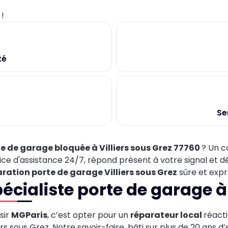
0
!
té
Se
e de garage bloquée à Villiers sous Grez 77760
? Un co
ice d'assistance 24/7, répond présent à votre signal et d
ration porte de garage Villiers sous Grez
sûre et expre
écialiste porte de garage à
sir
MGParis
, c’est opter pour un
réparateur local
réacti
iers sous Grez. Notre savoir-faire, bâti sur plus de 20 ans 