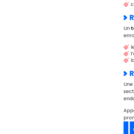
c
R
Un
t
enro
l
l
l
R
Une
sect
endo
App
prom