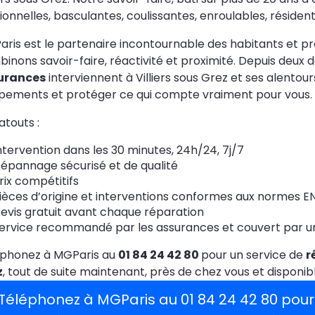
ionnelles, basculantes, coulissantes, enroulables, résidentie
ris est le partenaire incontournable des habitants et pro
inons savoir-faire, réactivité et proximité. Depuis deux 
urances
interviennent à Villiers sous Grez et ses alentou
pements et protéger ce qui compte vraiment pour vous.
atouts :
ntervention dans les 30 minutes, 24h/24, 7j/7
épannage sécurisé et de qualité
rix compétitifs
ièces d’origine et interventions conformes aux normes EN
evis gratuit avant chaque réparation
ervice recommandé par les assurances et couvert par une
éphonez à MGParis au
01 84 24 42 80
pour un service de
r
z
, tout de suite maintenant, près de chez vous et dispon
Téléphonez à MGParis au 01 84 24 42 80 pour