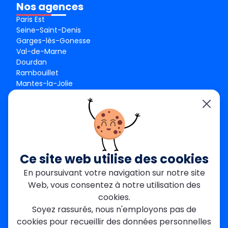
Nos agences
Paris Est
Seine-Saint-Denis
Garges-lès-Gonesse
Val-de-Marne
Dourdan
Rambouillet
Mantes-la-Jolie
Créteil
Seine-et-Marne
Contact
01 84 24 42 80
contact@metallerie-grand-paris.com
Ce site web utilise des cookies
46 bis Av. du Maine, 75015 Paris
En poursuivant votre navigation sur notre site
Web, vous consentez à notre utilisation des
Mentions légales
cookies.
Politique De Confidentialité
Cookies
Soyez rassurés, nous n'employons pas de
CGV
Engagements Clients
cookies pour recueillir des données personnelles