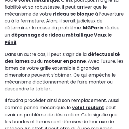
votre
volet métallique
. C’est pourquoi, malgré sa
fiabilité et sa robustesse, il peut arriver que le
mécanisme de votre
rideau se bloque
à l’ouverture
ou à la fermeture. Alors, il serait judicieux de
déterminer la cause du problème.
MGParis
réalise
un
dépannage de rideau métallique Vaux le
Pénil
.
Dans un autre cas, il peut s’agir de la
défectuosité
des lames
ou du
moteur en panne
. Avec l’usure, les
lames de votre grille extensible à grandes
dimensions peuvent s’abîmer. Ce qui empêche le
mécanisme d’actionnement de faire monter ou
descendre le tablier..
Il faudra procéder ainsi à son remplacement. Aussi
comme panne mécanique, le
volet roulant
peut
avoir un problème de désaxation. Cela signifie que
les bandes et lames sont démises de leur axe de
rotation. En effet, il peut être dû à une mauvaise