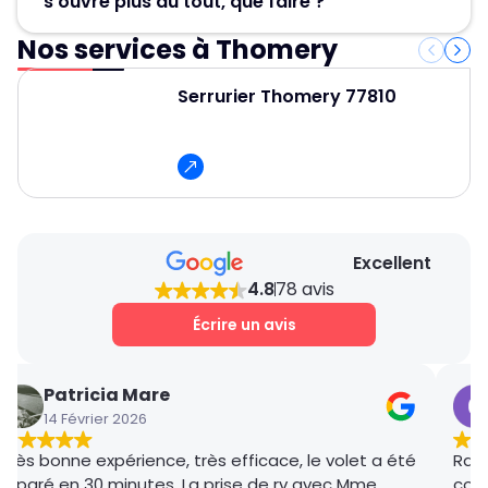
s’ouvre plus du tout, que faire ?
80 ! Nos artisans serruriers assurent un
dépannage rapide et efficace en 30 minute.
Nos services à Thomery
Contactez Métallerie Grand Paris pour un
service de déblocage porte de garage rapide,
Serrurier Thomery 77810
fiable et professionnel et pour obtenir un devis
gratuit et des conseils personnalisés.
Excellent
4.8
78 avis
Écrire un avis
Patricia Mare
14 Février 2026
Très bonne expérience, très efficace, le volet a été
Rana
réparé en 30 minutes. La prise de rv avec Mme
coor