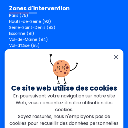
Zones d'intervention
Paris (75)
Hauts-de-Seine (92)
Seine-Saint-Denis (93)
Essonne (91)
Val-de-Marne (94)
Val-d’Oise (95)
Seine-et-Marne (77)
Yvelines (78)
Nos agences
Paris Est
Seine-Saint-Denis
Ce site web utilise des cookies
Garges-lès-Gonesse
En poursuivant votre navigation sur notre site
Val-de-Marne
Web, vous consentez à notre utilisation des
Dourdan
Rambouillet
cookies.
Mantes-la-Jolie
Soyez rassurés, nous n'employons pas de
Créteil
cookies pour recueillir des données personnelles
Seine-et-Marne