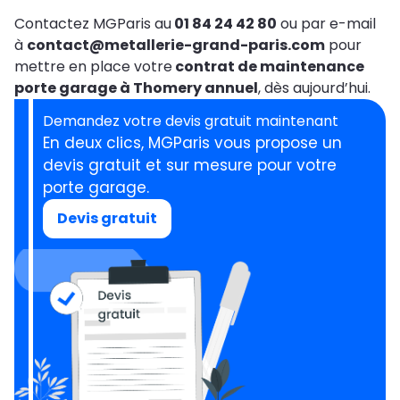
Contactez MGParis au
01 84 24 42 80
ou par e-mail
à
contact@metallerie-grand-paris.com
pour
mettre en place votre
contrat de maintenance
porte garage à Thomery annuel
, dès aujourd’hui.
Demandez votre devis gratuit maintenant
En deux clics, MGParis vous propose un
devis gratuit et sur mesure pour votre
porte garage.
Devis gratuit