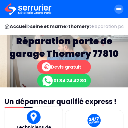
Accueil
seine et marne
thomery
Reparation port
Réparation porte de
garage Thomery 77810
Devis gratuit
01 84 24 42 80
Un dépanneur qualifié express !
Techniciens de