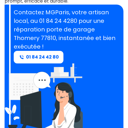
prompt, efficace et durable.
Contactez MGParis, votre artisan
local, au 01 84 24 4280 pour une
réparation porte de garage
Thomery 77810, instantanée et bien
exécutée !
01 84 24 42 80