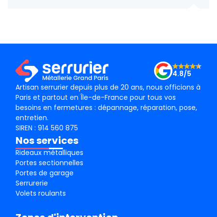
gentillesse , le tarif débloquage très compétitif, le
succ
technicien, M BADO, très compétant et de bon
ponc
conseil ! Je recommande vivement ! Merci !
mama
le m
Merc
4.8/5
Artisan serrurier depuis plus de 20 ans, nous officions à
Paris et partout en Île-de-France pour tous vos
besoins en fermetures : dépannage, réparation, pose,
entretien.
SIREN : 914 560 875
Nos services
Rideaux métalliques
Portes sectionnelles
Portes de garage
Serrurerie
Volets roulants