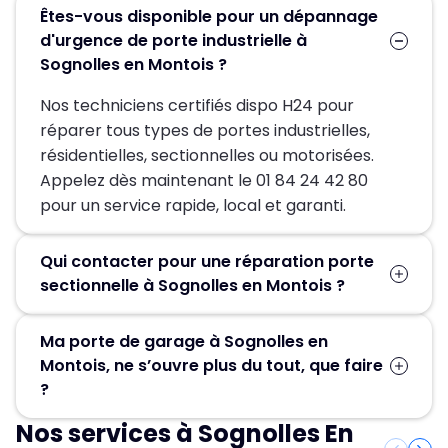
Êtes-vous disponible pour un dépannage
d'urgence de porte industrielle à
Sognolles en Montois ?
Nos techniciens certifiés dispo H24 pour
réparer tous types de portes industrielles,
résidentielles, sectionnelles ou motorisées.
Appelez dès maintenant le 01 84 24 42 80
pour un service rapide, local et garanti.
Qui contacter pour une réparation porte
sectionnelle à Sognolles en Montois ?
Pour une réparation porte sectionnelle à
Ma porte de garage à Sognolles en
Sognolles en Montois, contactez MGParis au 01
Montois, ne s’ouvre plus du tout, que faire
84 24 42 80 ! Nos artisans serruriers assurent
?
un dépannage rapide et efficace en 30 minute.
Nos services à Sognolles En
Contactez Métallerie Grand Paris pour un