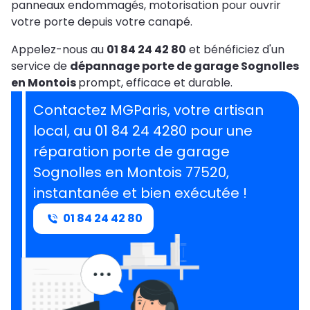
panneaux endommagés, motorisation pour ouvrir
votre porte depuis votre canapé.
Appelez-nous au
01 84 24 42 80
et bénéficiez d'un
service de
dépannage porte de garage Sognolles
en Montois
prompt, efficace et durable.
Contactez MGParis, votre artisan
local, au 01 84 24 4280 pour une
réparation porte de garage
Sognolles en Montois 77520,
instantanée et bien exécutée !
01 84 24 42 80