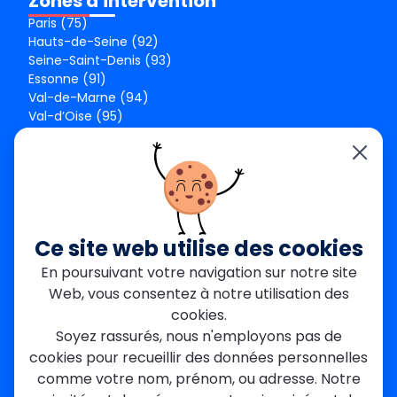
Zones d'intervention
Paris (75)
Hauts-de-Seine (92)
Seine-Saint-Denis (93)
Essonne (91)
Val-de-Marne (94)
Val-d’Oise (95)
Seine-et-Marne (77)
Yvelines (78)
Nos agences
Paris Est
Seine-Saint-Denis
Ce site web utilise des cookies
Garges-lès-Gonesse
En poursuivant votre navigation sur notre site
Val-de-Marne
Web, vous consentez à notre utilisation des
Dourdan
Rambouillet
cookies.
Mantes-la-Jolie
Soyez rassurés, nous n'employons pas de
Créteil
cookies pour recueillir des données personnelles
Seine-et-Marne
comme votre nom, prénom, ou adresse. Notre