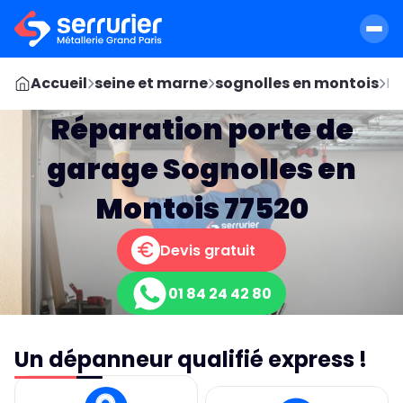
Accueil
seine et marne
sognolles en montois
Re
Réparation porte de
garage Sognolles en
Montois 77520
Devis gratuit
01 84 24 42 80
Un dépanneur qualifié express !