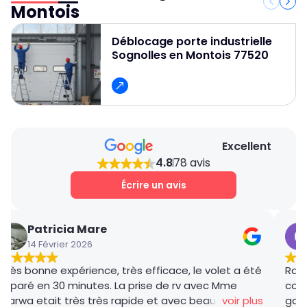
service de déblocage porte de garage rapide,
Montois
fiable et professionnel et pour obtenir un devis
gratuit et des conseils personnalisés.
Déblocage porte industrielle
Sognolles en Montois 77520
Excellent
4.8
78 avis
Écrire un avis
Patricia Mare
14 Février 2026
Très bonne expérience, très efficace, le volet a été
Rana
réparé en 30 minutes. La prise de rv avec Mme
coor
Marwa etait très très rapide et avec beaucoup de
voir plus
gar