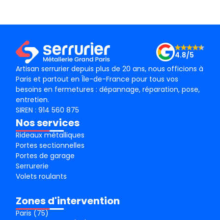
conseil ! Je recommande vivement ! Merci !
mama
le m
Merc
4.8/5
Artisan serrurier depuis plus de 20 ans, nous officions à
Paris et partout en Île-de-France pour tous vos
besoins en fermetures : dépannage, réparation, pose,
entretien.
SIREN : 914 560 875
Nos services
Rideaux métalliques
Portes sectionnelles
Portes de garage
Serrurerie
Volets roulants
Zones d'intervention
Paris (75)