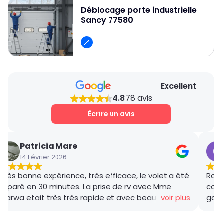
Déblocage porte industrielle
fiable et professionnel et pour obtenir un devis
Sancy 77580
gratuit et des conseils personnalisés.
Excellent
4.8
78 avis
Écrire un avis
Patricia Mare
14 Février 2026
Très bonne expérience, très efficace, le volet a été
Rana
réparé en 30 minutes. La prise de rv avec Mme
coor
Marwa etait très très rapide et avec beaucoup de
voir plus
gar
gentillesse , le tarif débloquage très compétitif, le
succ
technicien, M BADO, très compétant et de bon
ponc