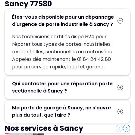
Sancy 77580
Êtes-vous disponible pour un dépannage
d'urgence de porte industrielle à Sancy ?
Nos techniciens certifiés dispo H24 pour
réparer tous types de portes industrielles,
résidentielles, sectionnelles ou motorisées.
Appelez dès maintenant le 01 84 24 42 80
pour un service rapide, local et garanti.
Qui contacter pour une réparation porte
sectionnelle à Sancy ?
Pour une réparation porte sectionnelle à
Ma porte de garage à Sancy, ne s’ouvre
Sancy, contactez MGParis au 01 84 24 42 80 !
plus du tout, que faire ?
Nos artisans serruriers assurent un dépannage
rapide et efficace en 30 minute.
Nos services à Sancy
Contactez Métallerie Grand Paris pour un
service de déblocage porte de garage rapide,