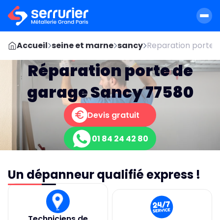
Accueil
seine et marne
sancy
Reparation porte s
Réparation porte de
garage Sancy 77580
Devis gratuit
01 84 24 42 80
Un dépanneur qualifié express !
Techniciens de