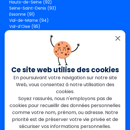
Hauts-de-Seine (92)
Seine-Saint-Denis (93)
Essonne (91)
Val-de-Marne (94)
Val-d’Oise (95)
Seine-et-Marne (77)
Yvelines (78)
Nos agences
Paris Est
Seine-Saint-Denis
Ce site web utilise des cookies
Garges-lès-Gonesse
En poursuivant votre navigation sur notre site
Val-de-Marne
Web, vous consentez à notre utilisation des
Dourdan
Rambouillet
cookies.
Mantes-la-Jolie
Soyez rassurés, nous n'employons pas de
Créteil
cookies pour recueillir des données personnelles
Seine-et-Marne
comme votre nom, prénom, ou adresse. Notre
priorité est de préserver votre vie privée et de
Contact
sécuriser vos informations personnelles.