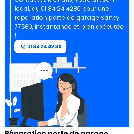
local, au 01 84 24 4280 pour une
réparation porte de garage Sancy
77580, instantanée et bien exécutée
!
01 84 24 42 80
Réparation porte de garage