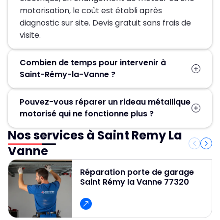
motorisation, le coût est établi après
diagnostic sur site. Devis gratuit sans frais de
visite.
Combien de temps pour intervenir à
Saint-Rémy-la-Vanne ?
MGParis garantit une intervention en moins de
Pouvez-vous réparer un rideau métallique
30 minutes après votre appel. Nos techniciens
motorisé qui ne fonctionne plus ?
sont basés en Île-de-France et notre
organisation logistique assure cette réactivité
Nos services à Saint Remy La
Absolument. Nous réparons tous les moteurs :
24h/24, 7j/7, y compris week-end et jours
tubulaires, centraux, latéraux. Si le moteur est
Vanne
fériés.
hors service, nous le remplaçons rapidement
par un modèle de même marque ou
Réparation porte de garage
Saint Rémy la Vanne 77320
compatible. Nos techniciens maîtrisent toutes
les marques !