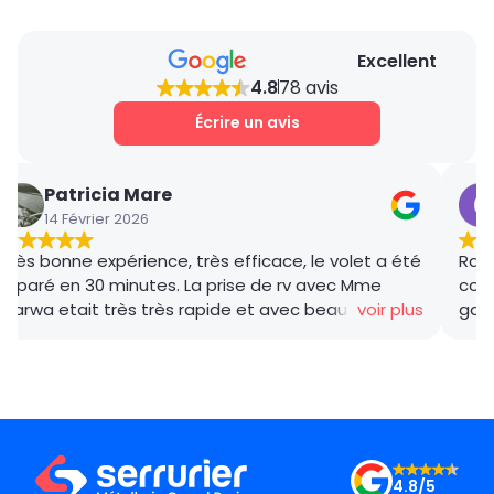
Excellent
4.8
78 avis
Écrire un avis
Patricia Mare
14 Février 2026
Très bonne expérience, très efficace, le volet a été
Rana
réparé en 30 minutes. La prise de rv avec Mme
coor
Marwa etait très très rapide et avec beaucoup de
voir plus
gar
gentillesse , le tarif débloquage très compétitif, le
succ
technicien, M BADO, très compétant et de bon
ponc
conseil ! Je recommande vivement ! Merci !
mama
le m
Merc
4.8/5