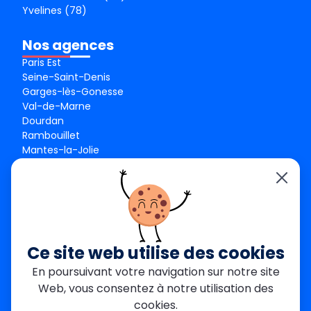
Yvelines (78)
Nos agences
Paris Est
Seine-Saint-Denis
Garges-lès-Gonesse
Val-de-Marne
Dourdan
Rambouillet
Mantes-la-Jolie
Créteil
Seine-et-Marne
Contact
01 84 24 42 80
contact@metallerie-grand-paris.com
Ce site web utilise des cookies
46 bis Av. du Maine, 75015 Paris
En poursuivant votre navigation sur notre site
Web, vous consentez à notre utilisation des
Mentions légales
cookies.