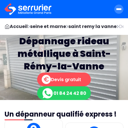
Accueil
seine et marne
saint remy la vanne
Dep
Dépannage rideau
métallique à Saint-
Rémy-la-Vanne
Devis gratuit
01 84 24 42 80
Un dépanneur qualifié express !