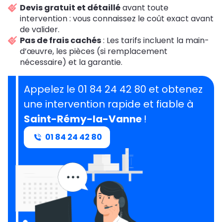
Devis gratuit et détaillé
avant toute
intervention : vous connaissez le coût exact avant
de valider.
Pas de frais cachés
: Les tarifs incluent la main-
d’œuvre, les pièces (si remplacement
nécessaire) et la garantie.
Appelez le 01 84 24 42 80 et obtenez
une intervention rapide et fiable à
Saint-Rémy-la-Vanne
!
01 84 24 42 80