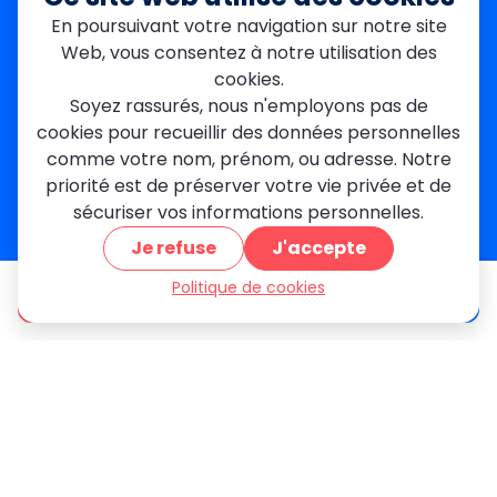
Garges-lès-Gonesse
En poursuivant votre navigation sur notre site
Val-de-Marne
Web, vous consentez à notre utilisation des
Dourdan
Rambouillet
cookies.
Mantes-la-Jolie
Soyez rassurés, nous n'employons pas de
Créteil
cookies pour recueillir des données personnelles
Seine-et-Marne
comme votre nom, prénom, ou adresse. Notre
priorité est de préserver votre vie privée et de
Contact
sécuriser vos informations personnelles.
01 84 24 42 80
Je refuse
J'accepte
contact@metallerie-grand-paris.com
46 bis Av. du Maine, 75015 Paris
Politique de cookies
être appelé
Devis gratuit
Mentions légales
Politique De Confidentialité
Cookies
CGV
Engagements Clients
À propos
Blog
Plan du site
Avis
FAQ