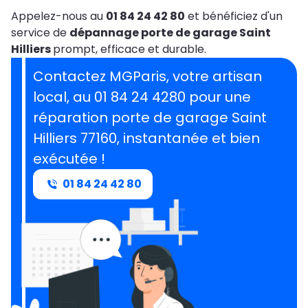
Appelez-nous au
01 84 24 42 80
et bénéficiez d'un
service de
dépannage porte de garage Saint
Hilliers
prompt, efficace et durable.
Contactez MGParis, votre artisan
local, au 01 84 24 4280 pour une
réparation porte de garage Saint
Hilliers 77160, instantanée et bien
exécutée !
01 84 24 42 80