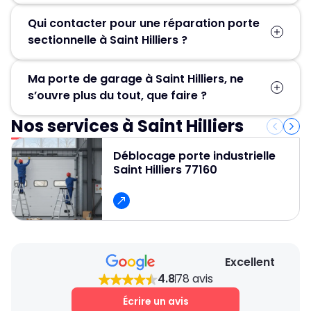
Qui contacter pour une réparation porte
sectionnelle à Saint Hilliers ?
Pour une réparation porte sectionnelle à Saint
Ma porte de garage à Saint Hilliers, ne
Hilliers, contactez MGParis au 01 84 24 42 80 !
s’ouvre plus du tout, que faire ?
Nos artisans serruriers assurent un dépannage
rapide et efficace en 30 minute.
Nos services à Saint Hilliers
Contactez Métallerie Grand Paris pour un
service de déblocage porte de garage rapide,
Déblocage porte industrielle
fiable et professionnel et pour obtenir un devis
Saint Hilliers 77160
gratuit et des conseils personnalisés.
Excellent
4.8
78 avis
Écrire un avis