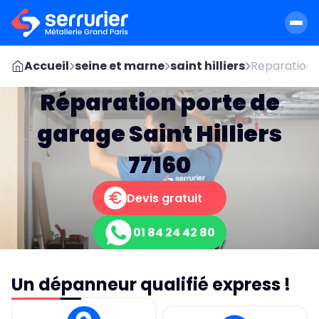
Accueil
seine et marne
saint hilliers
Reparation 
Réparation porte de
garage Saint Hilliers
77160
Devis gratuit
01 84 24 42 80
Un dépanneur qualifié express !