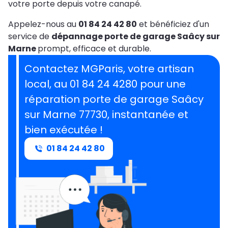
votre porte depuis votre canapé.
Appelez-nous au
01 84 24 42 80
et bénéficiez d'un
service de
dépannage porte de garage Saâcy sur
Marne
prompt, efficace et durable.
Contactez MGParis, votre artisan
local, au 01 84 24 4280 pour une
réparation porte de garage Saâcy
sur Marne 77730, instantanée et
bien exécutée !
01 84 24 42 80