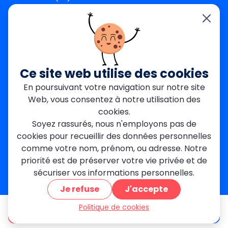
Seine-et-Marne (77)
Yvelines (78)
Nos agences
Paris Est
Seine-Saint-Denis
Ce site web utilise des cookies
Garges-lès-Gonesse
En poursuivant votre navigation sur notre site
Val-de-Marne
Web, vous consentez à notre utilisation des
Dourdan
Rambouillet
cookies.
Mantes-la-Jolie
Soyez rassurés, nous n'employons pas de
Créteil
cookies pour recueillir des données personnelles
Seine-et-Marne
comme votre nom, prénom, ou adresse. Notre
priorité est de préserver votre vie privée et de
Contact
sécuriser vos informations personnelles.
01 84 24 42 80
Je refuse
J'accepte
contact@metallerie-grand-paris.com
46 bis Av. du Maine, 75015 Paris
Politique de cookies
être appelé
Devis gratuit