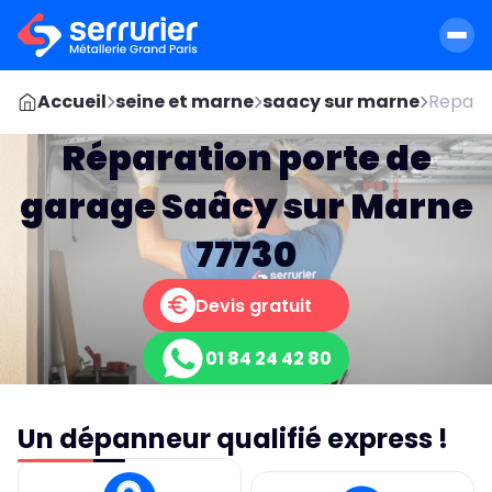
Accueil
seine et marne
saacy sur marne
Reparat
Réparation porte de
garage Saâcy sur Marne
77730
Devis gratuit
01 84 24 42 80
Un dépanneur qualifié express !