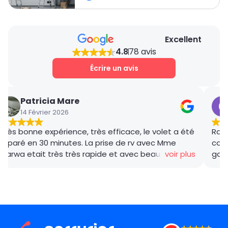
Excellent
4.8
78 avis
Écrire un avis
Patricia Mare
14 Février 2026
Très bonne expérience, très efficace, le volet a été
Rana
réparé en 30 minutes. La prise de rv avec Mme
coor
Marwa etait très très rapide et avec beaucoup de
voir plus
gar
gentillesse , le tarif débloquage très compétitif, le
succ
technicien, M BADO, très compétant et de bon
ponc
conseil ! Je recommande vivement ! Merci !
mama
le m
Merc