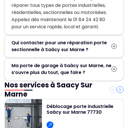
réparer tous types de portes industrielles,
résidentielles, sectionnelles ou motorisées.
Appelez dès maintenant le 01 84 24 42 80
pour un service rapide, local et garanti.
Qui contacter pour une réparation porte
sectionnelle à Saâcy sur Marne ?
Pour une réparation porte sectionnelle à
Ma porte de garage à Saâcy sur Marne, ne
Saâcy sur Marne, contactez MGParis au 01 84
s’ouvre plus du tout, que faire ?
24 42 80 ! Nos artisans serruriers assurent un
dépannage rapide et efficace en 30 minute.
Nos services à Saacy Sur
Contactez Métallerie Grand Paris pour un
service de déblocage porte de garage rapide,
Marne
fiable et professionnel et pour obtenir un devis
gratuit et des conseils personnalisés.
Déblocage porte industrielle
Saâcy sur Marne 77730