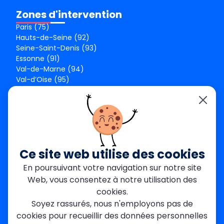
Zones d'intervention
Paris (75)
Hauts-de-Seine (92)
Seine-Saint-Denis (93)
Essonne (91)
Val-de-Marne (94)
Val-d’Oise (95)
Seine-et-Marne (77)
Yvelines (78)
Nos agences
Paris Est
Seine-Saint-Denis
Ce site web utilise des cookies
Garges-lès-Gonesse
En poursuivant votre navigation sur notre site
Val-de-Marne
Web, vous consentez à notre utilisation des
Dourdan
Rambouillet
cookies.
Mantes-la-Jolie
Soyez rassurés, nous n'employons pas de
Créteil
cookies pour recueillir des données personnelles
Seine-et-Marne