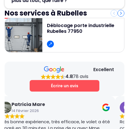
plus du tout, que faire ?
! Nos artisans serruriers assurent un
dépannage rapide et efficace en 30 minute.
Nos services à Rubelles
Contactez Métallerie Grand Paris pour un
service de déblocage porte de garage rapide,
Déblocage porte industrielle
fiable et professionnel et pour obtenir un devis
Rubelles 77950
gratuit et des conseils personnalisés.
Excellent
4.8
78 avis
Écrire un avis
Patricia Mare
14 Février 2026
Très bonne expérience, très efficace, le volet a été
Rana
réparé en 30 minutes. La prise de rv avec Mme
coor