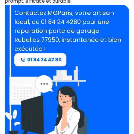
prompt, efficace et durable.
Contactez MGParis, votre artisan
local, au 01 84 24 4280 pour une
réparation porte de garage
Rubelles 77950, instantanée et bien
exécutée !
01 84 24 42 80