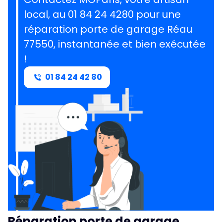
local, au 01 84 24 4280 pour une
réparation porte de garage Réau
77550, instantanée et bien exécutée
!
01 84 24 42 80
Réparation porte de garage