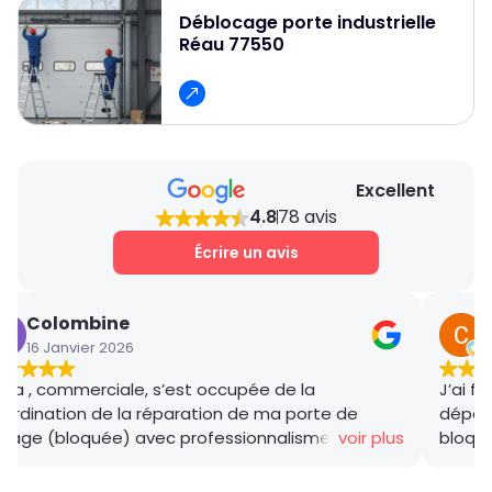
Déblocage porte industrielle
fiable et professionnel et pour obtenir un devis
Réau 77550
gratuit et des conseils personnalisés.
Excellent
4.8
78 avis
Écrire un avis
Colombine
16 Janvier 2026
1
na , commerciale, s’est occupée de la
J’ai f
ordination de la réparation de ma porte de
dépann
arage (bloquée) avec professionnalisme et avec
voir plus
bloqué
ccès. Les ouvriers Tarek et Mamadou, ont été
profes
nctuels, professionnels et bienveillants avec ma
a tout