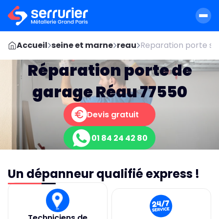
Accueil
seine et marne
reau
Reparation porte se
Réparation porte de
garage Réau 77550
Devis gratuit
01 84 24 42 80
Un dépanneur qualifié express !
Techniciens de