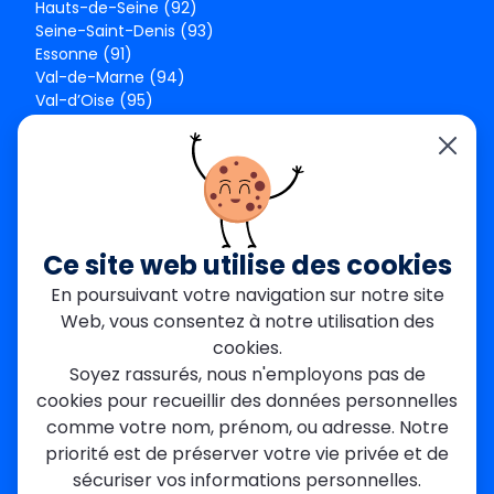
Hauts-de-Seine (92)
Seine-Saint-Denis (93)
Essonne (91)
Val-de-Marne (94)
Val-d’Oise (95)
Seine-et-Marne (77)
Yvelines (78)
Nos agences
Paris Est
Seine-Saint-Denis
Ce site web utilise des cookies
Garges-lès-Gonesse
En poursuivant votre navigation sur notre site
Val-de-Marne
Web, vous consentez à notre utilisation des
Dourdan
Rambouillet
cookies.
Mantes-la-Jolie
Soyez rassurés, nous n'employons pas de
Créteil
cookies pour recueillir des données personnelles
Seine-et-Marne
comme votre nom, prénom, ou adresse. Notre
priorité est de préserver votre vie privée et de
Contact
sécuriser vos informations personnelles.