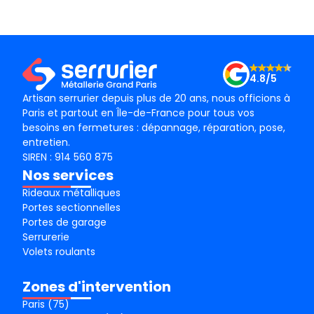
man qui est âgée. J’ai fait 3 devis et MGP était
l’entr
 moins onéreux (soit 50% à 60% moins cher).
rci à l’équipe de Rana!
4.8/5
Artisan serrurier depuis plus de 20 ans, nous officions à
Paris et partout en Île-de-France pour tous vos
besoins en fermetures : dépannage, réparation, pose,
entretien.
SIREN : 914 560 875
Nos services
Rideaux métalliques
Portes sectionnelles
Portes de garage
Serrurerie
Volets roulants
Zones d'intervention
Paris (75)