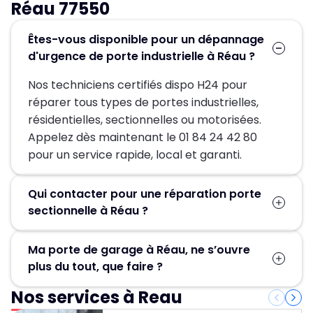
Réau 77550
Êtes-vous disponible pour un dépannage
d'urgence de porte industrielle à Réau ?
Nos techniciens certifiés dispo H24 pour
réparer tous types de portes industrielles,
résidentielles, sectionnelles ou motorisées.
Appelez dès maintenant le 01 84 24 42 80
pour un service rapide, local et garanti.
Qui contacter pour une réparation porte
sectionnelle à Réau ?
Pour une réparation porte sectionnelle à Réau,
Ma porte de garage à Réau, ne s’ouvre
contactez MGParis au 01 84 24 42 80 ! Nos
plus du tout, que faire ?
artisans serruriers assurent un dépannage
rapide et efficace en 30 minute.
Nos services à Reau
Contactez Métallerie Grand Paris pour un
service de déblocage porte de garage rapide,