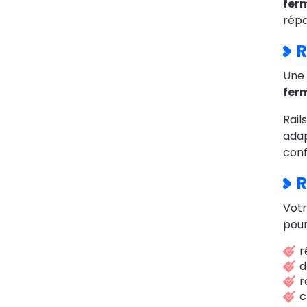
fer
répa
R
Une
ferm
Rail
adap
conf
R
Votr
pour
r
d
r
c