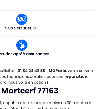
SOS Serrurier IDF
rrurier agréé assurances
lliciter :
01 84 24 42 80
!
MGParis
, votre service
ses techniciens certifiés pour une
réparation
ard, nous voilà en action !
 Mortcerf 77163
f, capable d’intervenir en moins de 30 minutes à
nce, s’étend à tous les types de portes :