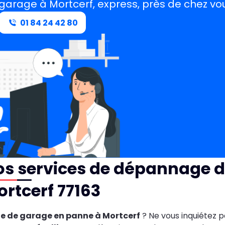
garage à Mortcerf, express, près de chez vo
01 84 24 42 80
s services de dépannage d
rtcerf 77163
te de garage en panne à Mortcerf
? Ne vous inquiétez p