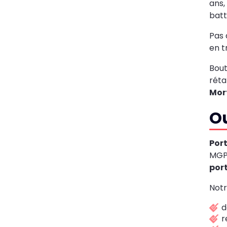
ans,
bat
Pas 
en t
Bout
réta
Mor
Ou
Por
MGPa
port
Notr
d
r