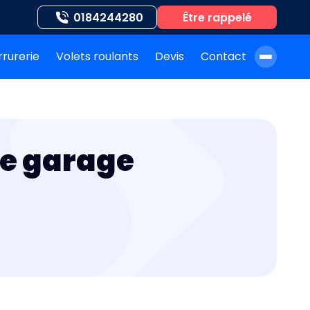
0184244280
Être rappelé
rrurerie
Volets roulants
Devis
Contact
À propos de nous
Blog
de garage
Nos auteurs
Nos agences
Nos interventions
FAQ