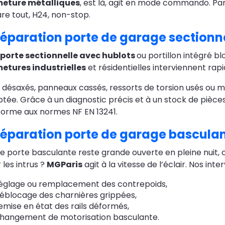
meture métalliques
, est là, agit en mode commando. P
re tout, H24, non-stop.
éparation porte de garage sectionne
porte sectionnelle avec hublots
ou portillon intégré b
etures industrielles
et résidentielles interviennent rap
s désaxés, panneaux cassés, ressorts de torsion usés ou 
tée. Grâce à un diagnostic précis et à un stock de pièces
orme aux normes NF EN 13241.
éparation porte de garage basculan
e porte basculante reste grande ouverte en pleine nuit, c
 les intrus ?
MGParis
agit à la vitesse de l’éclair. Nos int
églage ou remplacement des contrepoids,
éblocage des charnières grippées,
emise en état des rails déformés,
hangement de motorisation basculante.