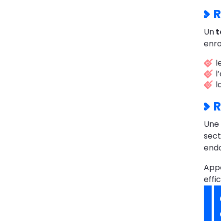
R
Un
t
enro
l
l
l
R
Une
sect
endo
App
effi