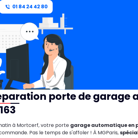
01 84 24 42 80
éparation porte de garage 
163
atin à Mortcerf, votre porte
garage automatique en 
commande. Pas le temps de s'affoler ! À MGParis,
spécia