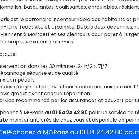
ionnelles, basculantes, coulissantes, enroulables, résidentie
ris est le partenaire incontournable des habitants et p
ir-faire, réactivité et proximité. Depuis deux décennies, n
rviennent à Mortcerf et ses alentours pour parer à l’urg
ui compte vraiment pour vous.
atouts :
ntervention dans les 30 minutes, 24h/24, 7j/7
épannage sécurisé et de qualité
rix compétitifs
ièces d’origine et interventions conformes aux normes EN
evis gratuit avant chaque réparation
ervice recommandé par les assurances et couvert par une
éphonez à MGParis au
01 84 24 42 80
pour un service de
r
uite maintenant, près de chez vous et disponible en per
Téléphonez à MGParis au 01 84 24 42 80 pour