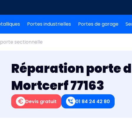
talliques
Portes industrielles
Portes de garage
Se
porte sectionnelle
Réparation porte 
Mortcerf 77163
Devis gratuit
01 84 24 42 80