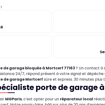
0
!
té
Se
te de garage bloquée à Mortcerf 77163
? Un contact à so
sistance 24/7, répond présent à votre signal et dépêche 
te de garage Mortcerf
sûre et express. 30 minutes plus t
écialiste porte de garage à
sir
MGParis
, c’est opter pour un
réparateur local
réacti
cerf. Notre savoir-faire, bâti sur plus de 20 ans d’expérie