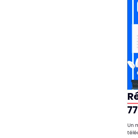
R
77
Un m
télé