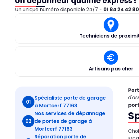
Un dépanneur qualifié express !
Un unique numéro disponible 24/7 -
01 84 24 42 8
Techniciens de proximi
Artisans pas cher
Por
d'as
Spécialiste porte de garage
01
por
à Mortcerf 77163
Sp
Nos services de dépannage
de portes de garage à
02
Mortcerf 77163
Choi
Réparation porte de
Mort