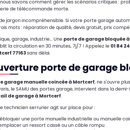
 nous savons comment gérer les scénarios critiques : pr
terie de télécommande morte.
de jargon incompréhensible. Si votre porte garage automa
rois mots : réparation de qualité, devis gratuit, prix compéti
ique, garage, industrie… Une
porte de garage bloquée à
blit la circulation en 30 minutes, 7j/7 ! Appelez le
01 84 2
tcerf 77163
sans délai.
verture porte de garage b
te garage manuelle coincée à Mortcerf
, ne s'ouvre plu
ris, le SAMU des portes garage, intervient dans la demi
ail de garage à Mortcerf
.
e technicien serrurier agit sur place pour :
ébloquer une porte manuelle industrielle ou manuelle co
emplacer un ressort cassé ou un câble rompu