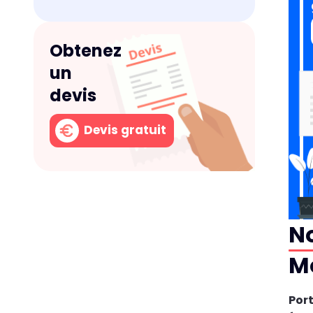
Obtenez
un
devis
Devis gratuit
No
Mo
Por