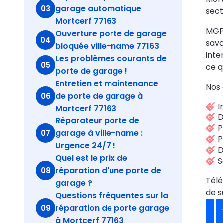
garage automatique
03
sect
Mortcerf 77163
MGPa
Ouverture porte de garage
04
savo
bloquée ville-name 77163
inte
Les problèmes courants de
05
ce q
porte de garage !
Entretien et maintenance
Nos 
de porte de garage à
06
I
Mortcerf 77163
D
Réparateur porte de
P
garage à ville-name :
07
P
Urgence 24/7 !
D
Quel est le prix de
S
réparation d'une porte de
08
Tél
garage ?
de s
Questions fréquentes sur la
réparation de porte garage
09
à Mortcerf 77163