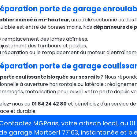
éparation porte de garage enroulab
ablier coincé à mi-hauteur
, un câble sectionné ou de
ulable est entre de bonnes mains. Nos
dépanneurs de p
e remplacement des lames abîmées,
’ajustement des tambours et poulies,
a réparation ou le remplacement du moteur d’entraînem
éparation porte de garage coulissa
porte coulissante bloquée sur ses rails
? Nous répondo
ionnelle à ouverture horizontale ou latérale : réalignem
mmagés, motorisation pour ouvrir votre porte depuis vo
elez-nous au
01 84 24 42 80
et bénéficiez d'un service d
cace et durable.
Contactez MGParis, votre artisan local, au 0
de garage Mortcerf 77163, instantanée et bi