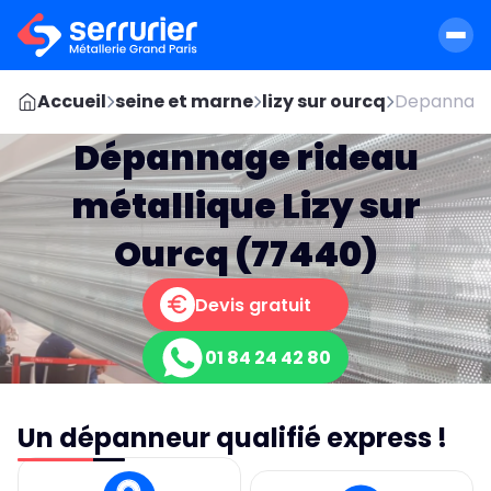
Accueil
seine et marne
lizy sur ourcq
Depannage 
Dépannage rideau
métallique Lizy sur
Ourcq (77440)
Devis gratuit
01 84 24 42 80
Un dépanneur qualifié express !