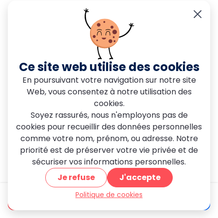
Pour conclure,
installer votre rideau métallique
à
Lizy sur Ourcq
dans les règles de l’art fera rayonner
de plaisir nos artisans en menuiserie. En outre, si vous
cherchez plus de confort et de sécurité, nos
serruriers sont aussi experts en
motorisation des
Ce site web utilise des cookies
rideaux et grilles métalliques à Lizy sur Ourcq
.
En poursuivant votre navigation sur notre site
Faites nous confiances.
Web, vous consentez à notre utilisation des
Devis 💯 Gratuit et personnalisé
cookies.
Soyez rassurés, nous n'employons pas de
Devis Gratuit
cookies pour recueillir des données personnelles
comme votre nom, prénom, ou adresse. Notre
priorité est de préserver votre vie privée et de
sécuriser vos informations personnelles.
Je refuse
J'accepte
Politique de cookies
être appelé
Devis gratuit