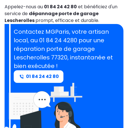
Appelez-nous au
01 84 24 42 80
et bénéficiez d'un
service de
dépannage porte de garage
Lescherolles
prompt, efficace et durable.
Contactez MGParis, votre artisan
local, au 01 84 24 4280 pour une
réparation porte de garage
Lescherolles 77320, instantanée et
bien exécutée !
01 84 24 42 80