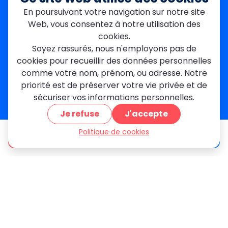
Garges-lès-Gonesse
En poursuivant votre navigation sur notre site
Val-de-Marne
Web, vous consentez à notre utilisation des
Dourdan
Rambouillet
cookies.
Mantes-la-Jolie
Soyez rassurés, nous n'employons pas de
Créteil
cookies pour recueillir des données personnelles
Seine-et-Marne
comme votre nom, prénom, ou adresse. Notre
priorité est de préserver votre vie privée et de
Contact
sécuriser vos informations personnelles.
01 84 24 42 80
Je refuse
J'accepte
contact@metallerie-grand-paris.com
46 bis Av. du Maine, 75015 Paris
Politique de cookies
être appelé
Devis gratuit
Mentions légales
Politique De Confidentialité
Cookies
CGV
Engagements Clients
À propos
Blog
Plan du site
Avis
FAQ