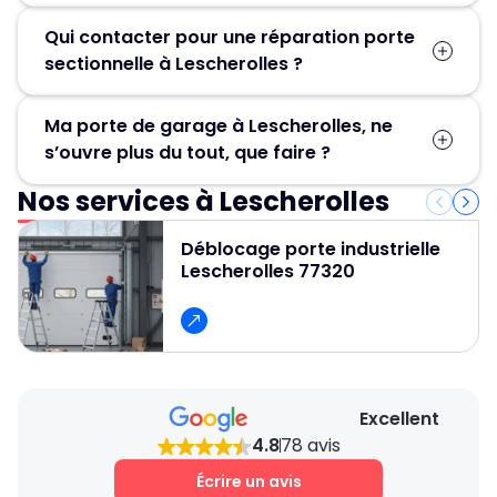
Qui contacter pour une réparation porte
sectionnelle à Lescherolles ?
Pour une réparation porte sectionnelle à
Ma porte de garage à Lescherolles, ne
Lescherolles, contactez MGParis au 01 84 24
s’ouvre plus du tout, que faire ?
42 80 ! Nos artisans serruriers assurent un
dépannage rapide et efficace en 30 minute.
Nos services à Lescherolles
Contactez Métallerie Grand Paris pour un
service de déblocage porte de garage rapide,
Déblocage porte industrielle
fiable et professionnel et pour obtenir un devis
Lescherolles 77320
gratuit et des conseils personnalisés.
Excellent
4.8
78 avis
Écrire un avis