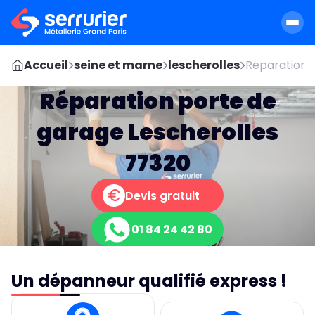
Accueil
seine et marne
lescherolles
Reparation p
Réparation porte de
garage Lescherolles
77320
Devis gratuit
01 84 24 42 80
Un dépanneur qualifié express !