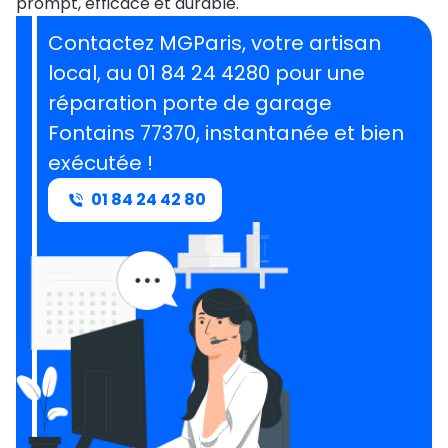
prompt, efficace et durable.
Contactez MGParis, votre artisan
local, au 01 84 24 4280 pour une
réparation porte de garage
Fontains 77370, instantanée et bien
exécutée !
01 84 24 42 80