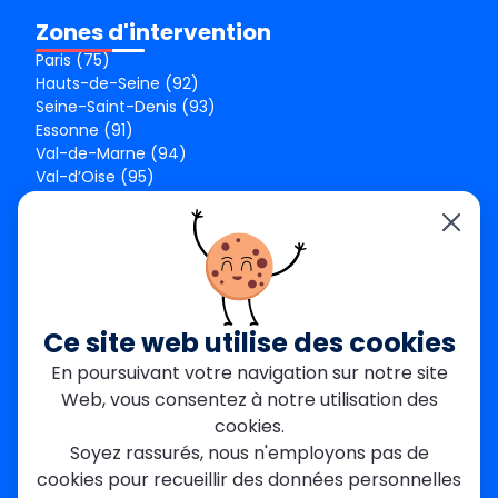
Zones d'intervention
Paris (75)
Hauts-de-Seine (92)
Seine-Saint-Denis (93)
Essonne (91)
Val-de-Marne (94)
Val-d’Oise (95)
Seine-et-Marne (77)
Yvelines (78)
Nos agences
Paris Est
Seine-Saint-Denis
Ce site web utilise des cookies
Garges-lès-Gonesse
En poursuivant votre navigation sur notre site
Val-de-Marne
Web, vous consentez à notre utilisation des
Dourdan
Rambouillet
cookies.
Mantes-la-Jolie
Soyez rassurés, nous n'employons pas de
Créteil
cookies pour recueillir des données personnelles
Seine-et-Marne