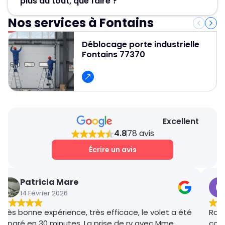
plus du tout, que faire ?
! Nos artisans serruriers assurent un
dépannage rapide et efficace en 30 minute.
Nos services à Fontains
Contactez Métallerie Grand Paris pour un
service de déblocage porte de garage rapide,
Déblocage porte industrielle
fiable et professionnel et pour obtenir un devis
Fontains 77370
gratuit et des conseils personnalisés.
Excellent
4.8
78 avis
Écrire un avis
Patricia Mare
14 Février 2026
Très bonne expérience, très efficace, le volet a été
Rana
réparé en 30 minutes. La prise de rv avec Mme
coor