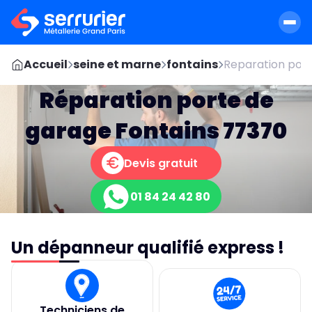
Accueil
seine et marne
fontains
Reparation port
Réparation porte de
garage Fontains 77370
Devis gratuit
01 84 24 42 80
Un dépanneur qualifié express !
Techniciens de