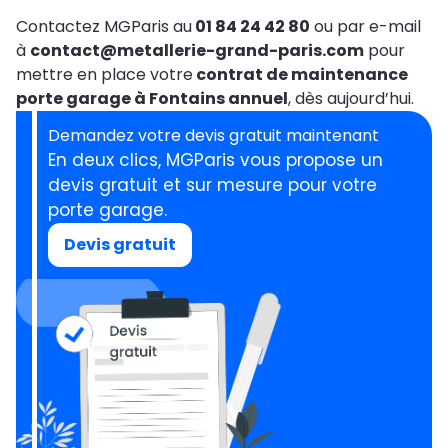
Contactez MGParis au
01 84 24 42 80
ou par e-mail
à
contact@metallerie-grand-paris.com
pour
mettre en place votre
contrat de maintenance
porte garage à Fontains annuel
, dès aujourd’hui.
Demandez votre devis gratuit maintenant
En deux clics, MGParis vous propose un
devis gratuit et sur mesure pour votre
porte garage.
Devis gratuit