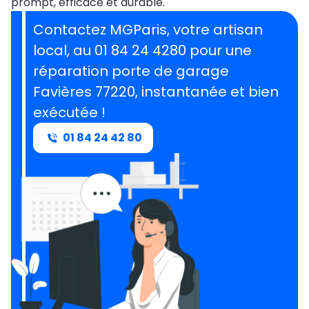
prompt, efficace et durable.
Contactez MGParis, votre artisan
local, au 01 84 24 4280 pour une
réparation porte de garage
Favières 77220, instantanée et bien
exécutée !
01 84 24 42 80