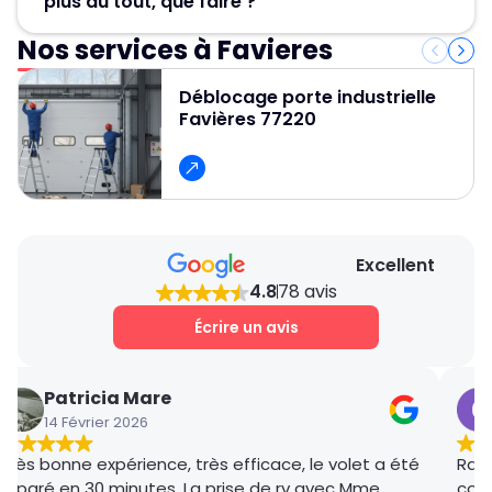
plus du tout, que faire ?
! Nos artisans serruriers assurent un
dépannage rapide et efficace en 30 minute.
Nos services à Favieres
Contactez Métallerie Grand Paris pour un
service de déblocage porte de garage rapide,
Déblocage porte industrielle
fiable et professionnel et pour obtenir un devis
Favières 77220
gratuit et des conseils personnalisés.
Excellent
4.8
78 avis
Écrire un avis
Patricia Mare
14 Février 2026
Très bonne expérience, très efficace, le volet a été
Rana
réparé en 30 minutes. La prise de rv avec Mme
coor