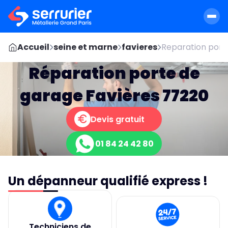
Accueil
seine et marne
favieres
Reparation porte
Réparation porte de
garage Favières 77220
Devis gratuit
01 84 24 42 80
Un dépanneur qualifié express !
Techniciens de