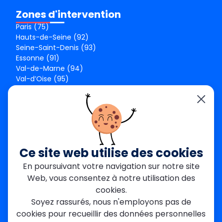
Zones d'intervention
Paris (75)
Hauts-de-Seine (92)
Seine-Saint-Denis (93)
Essonne (91)
Val-de-Marne (94)
Val-d’Oise (95)
Seine-et-Marne (77)
Yvelines (78)
Nos agences
Paris Est
Seine-Saint-Denis
Ce site web utilise des cookies
Garges-lès-Gonesse
En poursuivant votre navigation sur notre site
Val-de-Marne
Web, vous consentez à notre utilisation des
Dourdan
Rambouillet
cookies.
Mantes-la-Jolie
Soyez rassurés, nous n'employons pas de
Créteil
cookies pour recueillir des données personnelles
Seine-et-Marne