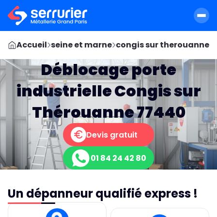
Accueil
seine et marne
congis sur therouanne
Déblocage porte
industrielle Congis sur
Thérouanne 77440
Devis gratuit
01 84 24 42 80
Un dépanneur qualifié express !