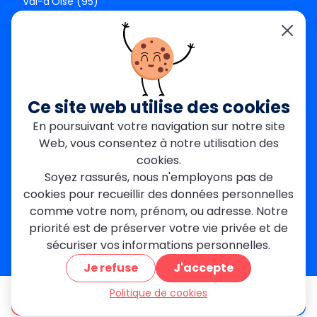
Val-d’Oise (95)
Seine-et-Marne (77)
Yvelines (78)
Nos agences
Paris Est
Seine-Saint-Denis
Ce site web utilise des cookies
Garges-lès-Gonesse
En poursuivant votre navigation sur notre site
Val-de-Marne
Web, vous consentez à notre utilisation des
Dourdan
Rambouillet
cookies.
Mantes-la-Jolie
Soyez rassurés, nous n'employons pas de
Créteil
cookies pour recueillir des données personnelles
Seine-et-Marne
comme votre nom, prénom, ou adresse. Notre
priorité est de préserver votre vie privée et de
Contact
sécuriser vos informations personnelles.
01 84 24 42 80
Je refuse
J'accepte
contact@metallerie-grand-paris.com
46 bis Av. du Maine, 75015 Paris
Politique de cookies
être appelé
Devis gratuit