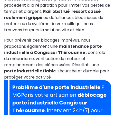
procèdent à la réparation pour limiter vos pertes de
temps et d’argent.
Rail obstrué
,
ressort cassé
,
roulement grippé
ou défaillances électriques du
moteur ou du système de verrouillage : nous
trouvons toujours la solution vite et bien.
Pour prévenir ces blocages imprévus, nous
proposons également une
maintenance porte
industrielle à Congis sur Thérouanne
: contrôle
du mécanisme, vérification du moteur et
remplacement des pièces usées. Résultat : une
porte industrielle fiable
, sécurisée et durable pour
protéger votre activité.
Problème d'une porte industrielle
?
MGParis votre artisan en
déblocage
porte industrielle Congis sur
Thérouanne
, intervient 24h/7j pour