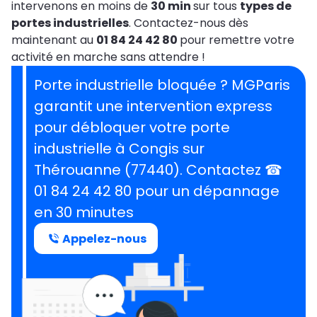
intervenons en moins de
30 min
sur tous
types de
portes industrielles
. Contactez-nous dès
maintenant au
01 84 24 42 80
pour remettre votre
activité en marche sans attendre !
Porte industrielle bloquée ? MGParis
garantit une intervention express
pour débloquer votre porte
industrielle à Congis sur
Thérouanne (77440). Contactez ☎
01 84 24 42 80 pour un dépannage
en 30 minutes
Appelez-nous