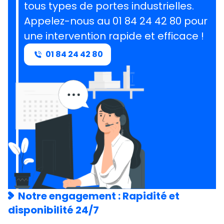
tous types de portes industrielles.
Appelez-nous au 01 84 24 42 80 pour
une intervention rapide et efficace !
01 84 24 42 80
Notre engagement : Rapidité et
disponibilité 24/7