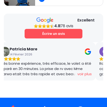
soient de qualité et adaptées au modèle de ta
porte.
Excellent
4.8
78 avis
Écrire un avis
Patricia Mare
14 Février 2026
Très bonne expérience, très efficace, le volet a été
Rana
réparé en 30 minutes. La prise de rv avec Mme
coor
Marwa etait très très rapide et avec beaucoup de
voir plus
gar
gentillesse , le tarif débloquage très compétitif, le
succ
technicien, M BADO, très compétant et de bon
ponc
conseil ! Je recommande vivement ! Merci !
mama
le m
Merc