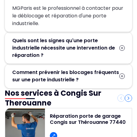
MGParis est le professionnel à contacter pour
le déblocage et réparation d'une porte
industrielle.
Quels sont les signes qu'une porte
industrielle nécessite une intervention de
réparation ?
Bruits inhabituels, mouvements irréguliers,
Comment prévenir les blocages fréquents
difficulté à manœuvrer la porte ou blocage
sur une porte industrielle ?
total ? Ce sont les signes qu’une réparation
est nécessaire. Contactez MGParis au 01 84 24
Nos services à Congis Sur
Pour éviter les blocages, un entretien régulier
42 80 pour un diagnostic précis et un
est essentiel. Cela passe par le nettoyage, la
Therouanne
dépannage rapide et efficace de votre porte
lubrification des pièces mobiles et une
industrielle à Congis sur Thérouanne.
inspection fréquente pour repérer les petits
Réparation porte de garage
Congis sur Thérouanne 77440
dommages avant qu’ils ne deviennent graves.
Assurez-vous aussi que les pièces de rechange