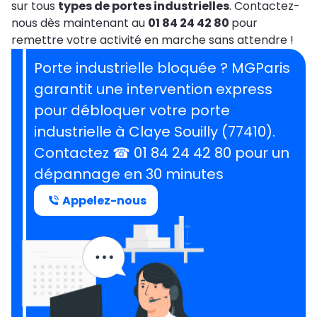
sur tous
types de portes industrielles
. Contactez-
nous dès maintenant au
01 84 24 42 80
pour
remettre votre activité en marche sans attendre !
Porte industrielle bloquée ? MGParis
garantit une intervention express
pour débloquer votre porte
industrielle à Claye Souilly (77410).
Contactez ☎ 01 84 24 42 80 pour un
dépannage en 30 minutes
Appelez-nous