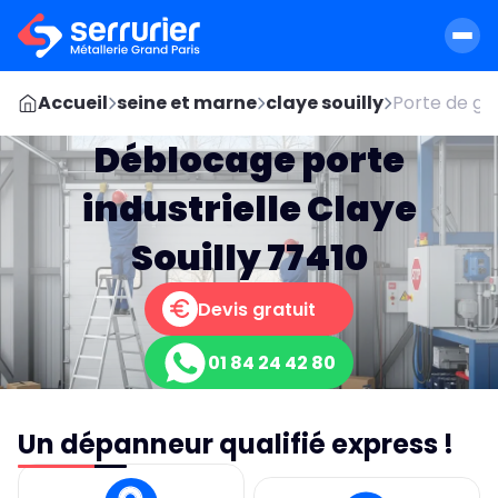
Accueil
seine et marne
claye souilly
Porte de ga
Déblocage porte
industrielle Claye
Souilly 77410
Devis gratuit
01 84 24 42 80
Un dépanneur qualifié express !