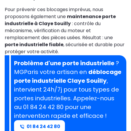
Pour prévenir ces blocages imprévus, nous
proposons également une
maintenance porte
industrielle à Claye Souilly
: contrôle du
mécanisme, vérification du moteur et
remplacement des pièces usées. Résultat : une
porte industrielle fiable
, sécurisée et durable pour
protéger votre activité.
Problème d'une porte industrielle
?
MGParis votre artisan en
déblocage
porte industrielle Claye Souilly
,
intervient 24h/7j pour tous types de
portes industrielles. Appelez-nous
au 01 84 24 42 80 pour une
intervention rapide et efficace !
01 84 24 42 80