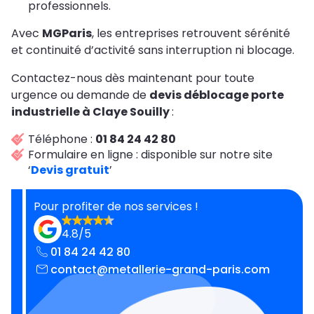
professionnels.
Avec
MGParis
, les entreprises retrouvent sérénité
et continuité d’activité sans interruption ni blocage.
Contactez-nous dès maintenant pour toute
urgence ou demande de
devis déblocage porte
industrielle à Claye Souilly
:
Téléphone :
01 84 24 42 80
Formulaire en ligne : disponible sur notre site
‘
Devis gratuit
’
Pour profiter de nos services !
4.8/5
01 84 24 42 80
contact@metallerie-grand-paris.com