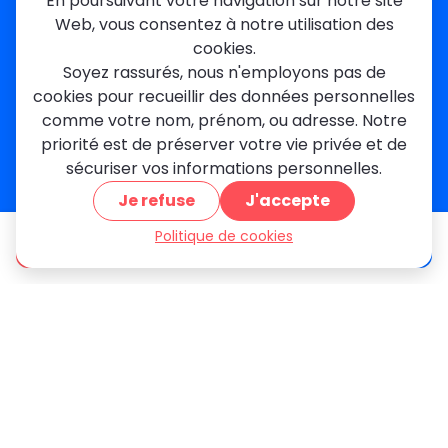
En poursuivant votre navigation sur notre site
Val-de-Marne
Web, vous consentez à notre utilisation des
Dourdan
Rambouillet
cookies.
Mantes-la-Jolie
Soyez rassurés, nous n'employons pas de
Créteil
cookies pour recueillir des données personnelles
Seine-et-Marne
comme votre nom, prénom, ou adresse. Notre
priorité est de préserver votre vie privée et de
Contact
sécuriser vos informations personnelles.
01 84 24 42 80
Je refuse
J'accepte
contact@metallerie-grand-paris.com
46 bis Av. du Maine, 75015 Paris
Politique de cookies
être appelé
Devis gratuit
Mentions légales
Politique De Confidentialité
Cookies
CGV
Engagements Clients
À propos
Blog
Plan du site
Avis
FAQ
© 2026 MGParis — Tous droits réservés