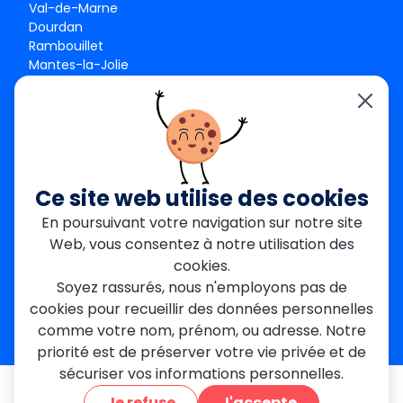
Val-de-Marne
Dourdan
Rambouillet
Mantes-la-Jolie
Créteil
Seine-et-Marne
Contact
01 84 24 42 80
contact@metallerie-grand-paris.com
Ce site web utilise des cookies
46 bis Av. du Maine, 75015 Paris
En poursuivant votre navigation sur notre site
Web, vous consentez à notre utilisation des
Mentions légales
cookies.
Politique De Confidentialité
Cookies
Soyez rassurés, nous n'employons pas de
CGV
Engagements Clients
cookies pour recueillir des données personnelles
À propos
Blog
Plan du site
Avis
FAQ
comme votre nom, prénom, ou adresse. Notre
priorité est de préserver votre vie privée et de
sécuriser vos informations personnelles.
© 2026 MGParis — Tous droits réservés
Je refuse
J'accepte