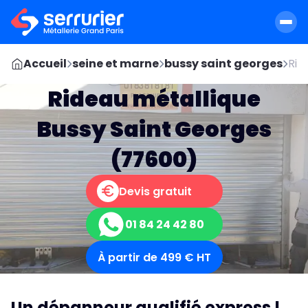
Accueil
seine et marne
bussy saint georges
Rid
Rideau métallique
Bussy Saint Georges
(77600)
Devis gratuit
01 84 24 42 80
À partir de 499 € HT
Un dépanneur qualifié express !