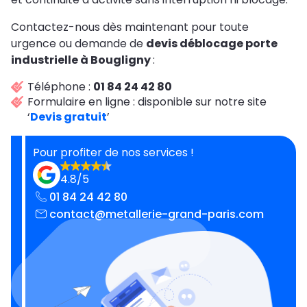
Contactez-nous dès maintenant pour toute
urgence ou demande de
devis déblocage porte
industrielle à Bougligny
:
Téléphone :
01 84 24 42 80
Formulaire en ligne : disponible sur notre site
‘
Devis gratuit
’
Pour profiter de nos services !
4.8/5
01 84 24 42 80
contact@metallerie-grand-paris.com