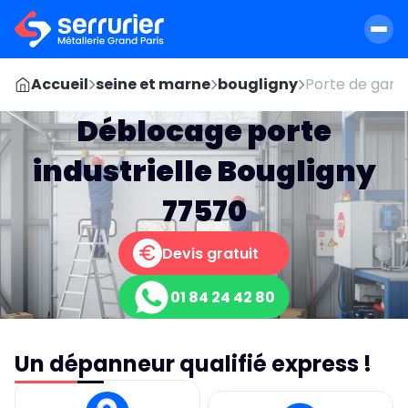
Accueil
seine et marne
bougligny
Porte de gara
Déblocage porte
industrielle Bougligny
77570
Devis gratuit
01 84 24 42 80
Un dépanneur qualifié express !