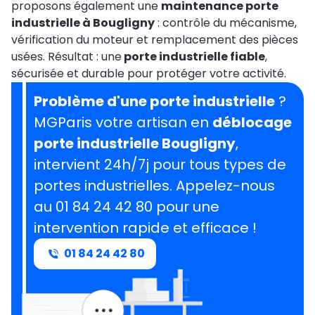
proposons également une
maintenance porte
industrielle à Bougligny
: contrôle du mécanisme,
vérification du moteur et remplacement des pièces
usées. Résultat : une
porte industrielle fiable
,
sécurisée et durable pour protéger votre activité.
Problème d'une porte industrielle
?
MGParis votre artisan en
déblocage
porte industrielle Bougligny
,
intervient 24h/7j pour tous types de
portes industrielles. Appelez-nous
au 01 84 24 42 80 pour une
intervention rapide et efficace !
01 84 24 42 80