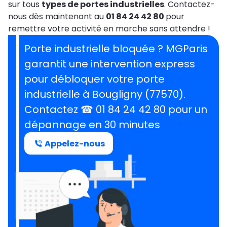
sur tous
types de portes industrielles
. Contactez-
nous dès maintenant au
01 84 24 42 80
pour
remettre votre activité en marche sans attendre !
Porte industrielle bloquée ? MGParis
garantit une intervention express
pour débloquer votre porte
industrielle à Bougligny (77570).
Contactez ☎ 01 84 24 42 80 pour un
dépannage en 30 minutes
Appelez-nous