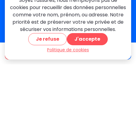
Soyez rassurés, nous n'employons pas de
Créteil
cookies pour recueillir des données personnelles
Seine-et-Marne
comme votre nom, prénom, ou adresse. Notre
priorité est de préserver votre vie privée et de
Contact
sécuriser vos informations personnelles.
01 84 24 42 80
Je refuse
J'accepte
contact@metallerie-grand-paris.com
46 bis Av. du Maine, 75015 Paris
Politique de cookies
être appelé
Devis gratuit
Mentions légales
Politique De Confidentialité
Cookies
CGV
Engagements Clients
À propos
Blog
Plan du site
Avis
FAQ
© 2026 MGParis — Tous droits réservés