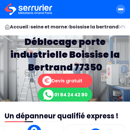
Accueil
seine et marne
boissise la bertrand
Por
Déblocage porte
industrielle Boissise la
Bertrand 77350
Devis gratuit
01 84 24 42 80
Un dépanneur qualifié express !