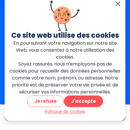
Yvelines (78)
Nos agences
Paris Est
Seine-Saint-Denis
Ce site web utilise des cookies
Garges-lès-Gonesse
En poursuivant votre navigation sur notre site
Val-de-Marne
Web, vous consentez à notre utilisation des
Dourdan
Rambouillet
cookies.
Mantes-la-Jolie
Soyez rassurés, nous n'employons pas de
Créteil
cookies pour recueillir des données personnelles
Seine-et-Marne
comme votre nom, prénom, ou adresse. Notre
priorité est de préserver votre vie privée et de
Contact
sécuriser vos informations personnelles.
01 84 24 42 80
Je refuse
J'accepte
contact@metallerie-grand-paris.com
46 bis Av. du Maine, 75015 Paris
Politique de cookies
être appelé
Devis gratuit
Mentions légales