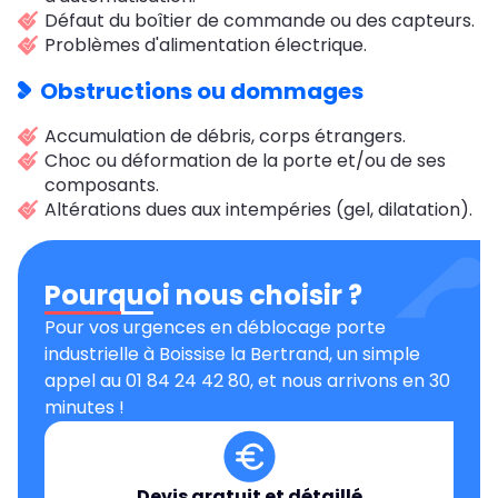
Défaut du boîtier de commande ou des capteurs.
Problèmes d'alimentation électrique.
Obstructions ou dommages
Accumulation de débris, corps étrangers.
Choc ou déformation de la porte et/ou de ses
composants.
Altérations dues aux intempéries (gel, dilatation).
Pourquoi nous choisir ?
Pour vos urgences en déblocage porte
industrielle à Boissise la Bertrand, un simple
appel au 01 84 24 42 80, et nous arrivons en 30
minutes !
Devis gratuit et détaillé