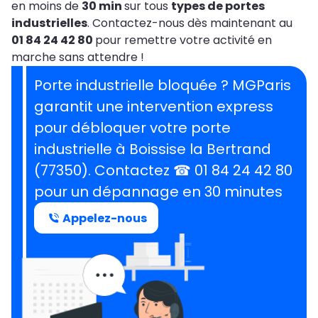
en moins de
30 min
sur tous
types de portes
industrielles
. Contactez-nous dès maintenant au
01 84 24 42 80
pour remettre votre activité en
marche sans attendre !
Porte industrielle bloquée ? MGParis
garantit une intervention express
pour débloquer votre porte
industrielle à Boissise la Bertrand
(77350). Contactez ☎ 01 84 24 42 80
pour un dépannage en 30 minutes
Appelez-nous