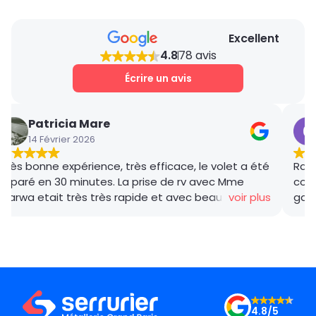
Excellent
4.8
78 avis
Écrire un avis
Patricia Mare
14 Février 2026
Très bonne expérience, très efficace, le volet a été
Rana
réparé en 30 minutes. La prise de rv avec Mme
coor
Marwa etait très très rapide et avec beaucoup de
voir plus
gar
gentillesse , le tarif débloquage très compétitif, le
succ
technicien, M BADO, très compétant et de bon
ponc
conseil ! Je recommande vivement ! Merci !
mama
le m
Merc
4.8/5