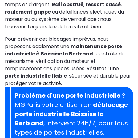
temps et d’argent.
Rail obstrué
,
ressort cassé
,
roulement grippé
ou défaillances électriques du
moteur ou du système de verrouillage : nous
trouvons toujours la solution vite et bien.
Pour prévenir ces blocages imprévus, nous
proposons également une
maintenance porte
industrielle à Boissise la Bertrand
: contrôle du
mécanisme, vérification du moteur et
remplacement des pièces usées. Résultat : une
porte industrielle fiable
, sécurisée et durable pour
protéger votre activité.
Problème d'une porte industrielle
?
MGParis votre artisan en
déblocage
porte industrielle Boissise la
Bertrand
, intervient 24h/7j pour tous
types de portes industrielles.