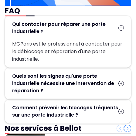
FAQ
Qui contacter pour réparer une porte
industrielle ?
MGParis est le professionnel à contacter pour
le déblocage et réparation d'une porte
industrielle.
Quels sont les signes qu'une porte
industrielle nécessite une intervention de
réparation ?
Bruits inhabituels, mouvements irréguliers,
Comment prévenir les blocages fréquents
difficulté à manœuvrer la porte ou blocage
sur une porte industrielle ?
total ? Ce sont les signes qu’une réparation
est nécessaire. Contactez MGParis au 01 84 24
Nos services à Bellot
Pour éviter les blocages, un entretien régulier
42 80 pour un diagnostic précis et un
est essentiel. Cela passe par le nettoyage, la