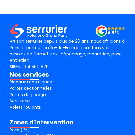
conseil ! Je recommande vivement ! Merci !
mama
le m
Merc
4.8/5
Artisan serrurier depuis plus de 20 ans, nous officions à
Paris et partout en Île-de-France pour tous vos
besoins en fermetures : dépannage, réparation, pose,
entretien.
SIREN : 914 560 875
Nos services
Rideaux métalliques
Portes sectionnelles
Portes de garage
Serrurerie
Volets roulants
Zones d'intervention
Paris (75)