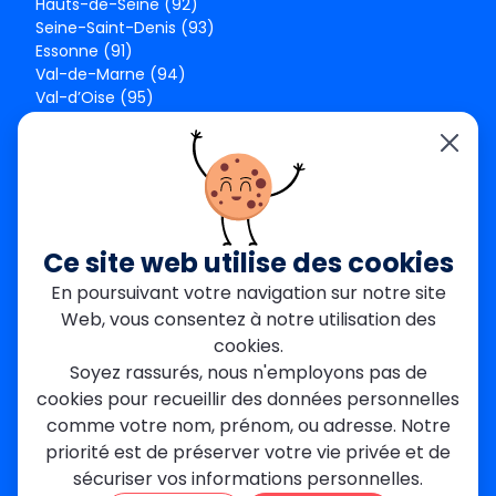
Hauts-de-Seine (92)
Seine-Saint-Denis (93)
Essonne (91)
Val-de-Marne (94)
Val-d’Oise (95)
Seine-et-Marne (77)
Yvelines (78)
Nos agences
Paris Est
Seine-Saint-Denis
Ce site web utilise des cookies
Garges-lès-Gonesse
En poursuivant votre navigation sur notre site
Val-de-Marne
Web, vous consentez à notre utilisation des
Dourdan
Rambouillet
cookies.
Mantes-la-Jolie
Soyez rassurés, nous n'employons pas de
Créteil
cookies pour recueillir des données personnelles
Seine-et-Marne
comme votre nom, prénom, ou adresse. Notre
priorité est de préserver votre vie privée et de
Contact
sécuriser vos informations personnelles.