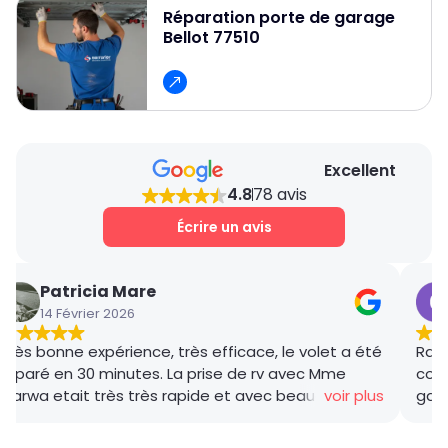
dépannage rapide et efficace de votre porte
Réparation porte de garage
lubrification des pièces mobiles et une
Bellot 77510
industrielle à Bellot.
inspection fréquente pour repérer les petits
dommages avant qu’ils ne deviennent graves.
Assurez-vous aussi que les pièces de rechange
soient de qualité et adaptées au modèle de ta
porte.
Excellent
4.8
78 avis
Écrire un avis
Patricia Mare
14 Février 2026
Très bonne expérience, très efficace, le volet a été
Rana
réparé en 30 minutes. La prise de rv avec Mme
coor
Marwa etait très très rapide et avec beaucoup de
voir plus
gar
gentillesse , le tarif débloquage très compétitif, le
succ
technicien, M BADO, très compétant et de bon
ponc