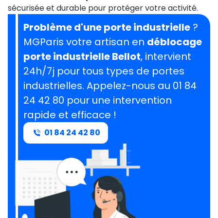
sécurisée et durable pour protéger votre activité.
Problème d'une porte industrielle
?
MGParis votre artisan en
déblocage
porte industrielle Bellot
, intervient
24h/7j pour tous types de portes
industrielles. Appelez-nous au 01 84
24 42 80 pour une intervention
rapide et efficace !
01 84 24 42 80