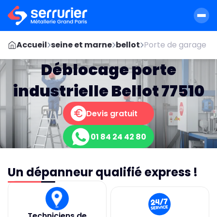
Accueil
seine et marne
bellot
Porte de garage
Déblocage porte
industrielle Bellot 77510
Devis gratuit
01 84 24 42 80
Un dépanneur qualifié express !
Techniciens de