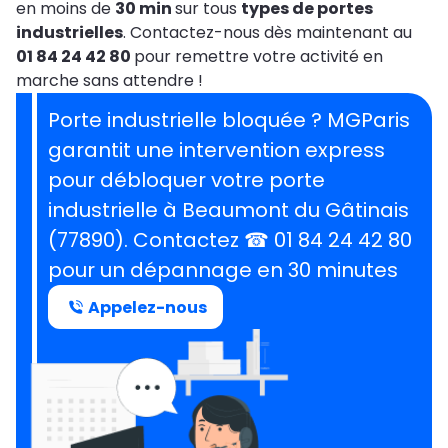
en moins de
30 min
sur tous
types de portes
industrielles
. Contactez-nous dès maintenant au
01 84 24 42 80
pour remettre votre activité en
marche sans attendre !
Porte industrielle bloquée ? MGParis
garantit une intervention express
pour débloquer votre porte
industrielle à Beaumont du Gâtinais
(77890). Contactez ☎ 01 84 24 42 80
pour un dépannage en 30 minutes
Appelez-nous