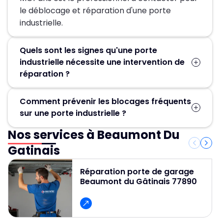
le déblocage et réparation d'une porte
industrielle.
Quels sont les signes qu'une porte
industrielle nécessite une intervention de
réparation ?
Bruits inhabituels, mouvements irréguliers,
Comment prévenir les blocages fréquents
difficulté à manœuvrer la porte ou blocage
sur une porte industrielle ?
total ? Ce sont les signes qu’une réparation
est nécessaire. Contactez MGParis au 01 84 24
Nos services à Beaumont Du
Pour éviter les blocages, un entretien régulier
42 80 pour un diagnostic précis et un
est essentiel. Cela passe par le nettoyage, la
Gatinais
dépannage rapide et efficace de votre porte
lubrification des pièces mobiles et une
industrielle à Beaumont du Gâtinais.
inspection fréquente pour repérer les petits
Réparation porte de garage
Beaumont du Gâtinais 77890
dommages avant qu’ils ne deviennent graves.
Assurez-vous aussi que les pièces de rechange
soient de qualité et adaptées au modèle de ta
porte.