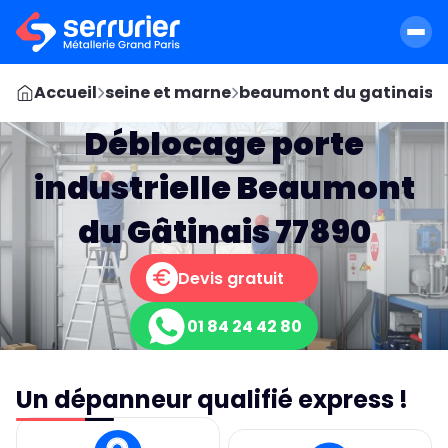
Accueil
seine et marne
beaumont du gatinais
Déblocage porte
industrielle Beaumont
du Gâtinais 77890
Devis gratuit
01 84 24 42 80
Un dépanneur qualifié express !