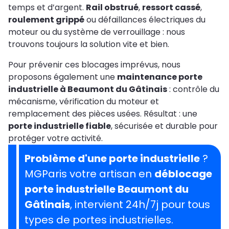
temps et d’argent.
Rail obstrué
,
ressort cassé
,
roulement grippé
ou défaillances électriques du
moteur ou du système de verrouillage : nous
trouvons toujours la solution vite et bien.
Pour prévenir ces blocages imprévus, nous
proposons également une
maintenance porte
industrielle à Beaumont du Gâtinais
: contrôle du
mécanisme, vérification du moteur et
remplacement des pièces usées. Résultat : une
porte industrielle fiable
, sécurisée et durable pour
protéger votre activité.
Problème d'une porte industrielle
?
MGParis votre artisan en
déblocage
porte industrielle Beaumont du
Gâtinais
, intervient 24h/7j pour tous
types de portes industrielles.