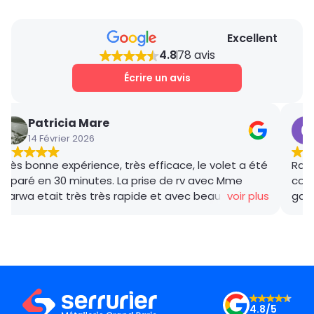
Excellent
4.8
78 avis
Écrire un avis
Patricia Mare
14 Février 2026
Très bonne expérience, très efficace, le volet a été
Rana
réparé en 30 minutes. La prise de rv avec Mme
coor
Marwa etait très très rapide et avec beaucoup de
voir plus
gar
gentillesse , le tarif débloquage très compétitif, le
succ
technicien, M BADO, très compétant et de bon
ponc
conseil ! Je recommande vivement ! Merci !
mama
le m
Merc
4.8/5