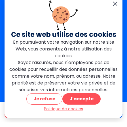
Yvelines (78)
Nos agences
Paris Est
Seine-Saint-Denis
Ce site web utilise des cookies
Garges-lès-Gonesse
En poursuivant votre navigation sur notre site
Val-de-Marne
Web, vous consentez à notre utilisation des
Dourdan
Rambouillet
cookies.
Mantes-la-Jolie
Soyez rassurés, nous n'employons pas de
Créteil
cookies pour recueillir des données personnelles
Seine-et-Marne
comme votre nom, prénom, ou adresse. Notre
priorité est de préserver votre vie privée et de
Contact
sécuriser vos informations personnelles.
01 84 24 42 80
Je refuse
J'accepte
contact@metallerie-grand-paris.com
46 bis Av. du Maine, 75015 Paris
Politique de cookies
être appelé
Devis gratuit
Mentions légales