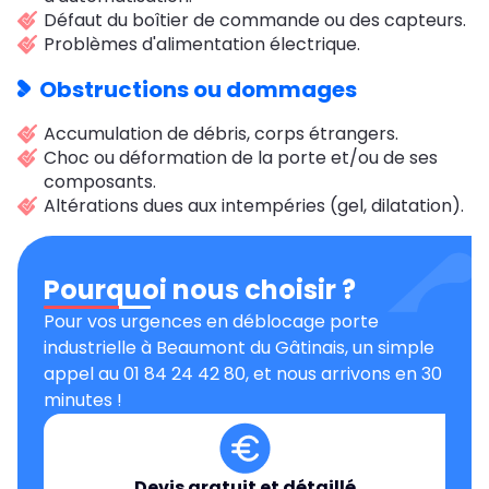
Défaut du boîtier de commande ou des capteurs.
Problèmes d'alimentation électrique.
Obstructions ou dommages
Accumulation de débris, corps étrangers.
Choc ou déformation de la porte et/ou de ses
composants.
Altérations dues aux intempéries (gel, dilatation).
Pourquoi nous choisir ?
Pour vos urgences en déblocage porte
industrielle à Beaumont du Gâtinais, un simple
appel au 01 84 24 42 80, et nous arrivons en 30
minutes !
Devis gratuit et détaillé