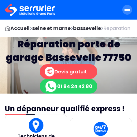
Accueil
seine et marne
bassevelle
Reparation po
Réparation porte de
garage Bassevelle 77750
Devis gratuit
01 84 24 42 80
Un dépanneur qualifié express !
Techniciens de