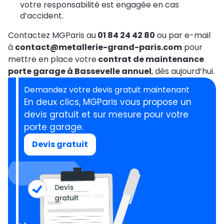
votre responsabilité est engagée en cas
d’accident.
Contactez MGParis au
01 84 24 42 80
ou par e-mail
à
contact@metallerie-grand-paris.com
pour
mettre en place votre
contrat de maintenance
porte garage à Bassevelle annuel
, dès aujourd’hui.
Demandez votre devis gratuit maintenant
En deux clics, MGParis vous propose un
devis gratuit et sur mesure pour votre
porte garage.
Devis gratuit