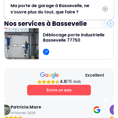
Pour une réparation porte sectionnelle à
Ma porte de garage à Bassevelle, ne
Bassevelle, contactez MGParis au 01 84 24 42
s’ouvre plus du tout, que faire ?
80 ! Nos artisans serruriers assurent un
dépannage rapide et efficace en 30 minute.
Nos services à Bassevelle
Contactez Métallerie Grand Paris pour un
service de déblocage porte de garage rapide,
Déblocage porte industrielle
fiable et professionnel et pour obtenir un devis
Bassevelle 77750
gratuit et des conseils personnalisés.
Excellent
4.8
78 avis
Écrire un avis
Patricia Mare
14 Février 2026