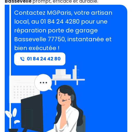
Bassevelle
prompt, efficace et durable.
Contactez MGParis, votre artisan
local, au 01 84 24 4280 pour une
réparation porte de garage
Bassevelle 77750, instantanée et
bien exécutée !
01 84 24 42 80