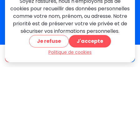
Soyez rassurés, nous n'employons pas de
Créteil
cookies pour recueillir des données personnelles
Seine-et-Marne
comme votre nom, prénom, ou adresse. Notre
priorité est de préserver votre vie privée et de
Contact
sécuriser vos informations personnelles.
01 84 24 42 80
Je refuse
J'accepte
contact@metallerie-grand-paris.com
46 bis Av. du Maine, 75015 Paris
Politique de cookies
être appelé
Devis gratuit
Mentions légales
Politique De Confidentialité
Cookies
CGV
Engagements Clients
À propos
Blog
Plan du site
Avis
FAQ
© 2026 MGParis — Tous droits réservés