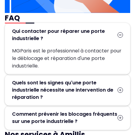
FAQ
Qui contacter pour réparer une porte
industrielle ?
MGParis est le professionnel à contacter pour
le déblocage et réparation d'une porte
industrielle.
Quels sont les signes qu'une porte
industrielle nécessite une intervention de
réparation ?
Bruits inhabituels, mouvements irréguliers,
Comment prévenir les blocages fréquents
difficulté à manœuvrer la porte ou blocage
sur une porte industrielle ?
total ? Ce sont les signes qu’une réparation
est nécessaire. Contactez MGParis au 01 84 24
Nos services à Amillis
Pour éviter les blocages, un entretien régulier