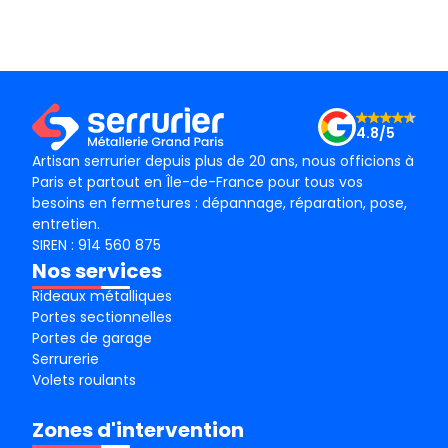
technicien, M BADO, très compétant et de bon
ponc
conseil ! Je recommande vivement ! Merci !
mama
le m
Merc
4.8/5
Artisan serrurier depuis plus de 20 ans, nous officions à
Paris et partout en Île-de-France pour tous vos
besoins en fermetures : dépannage, réparation, pose,
entretien.
SIREN : 914 560 875
Nos services
Rideaux métalliques
Portes sectionnelles
Portes de garage
Serrurerie
Volets roulants
Zones d'intervention