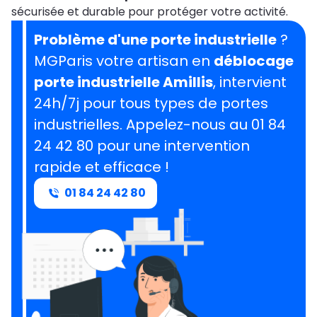
sécurisée et durable pour protéger votre activité.
Problème d'une porte industrielle
?
MGParis votre artisan en
déblocage
porte industrielle Amillis
, intervient
24h/7j pour tous types de portes
industrielles. Appelez-nous au 01 84
24 42 80 pour une intervention
rapide et efficace !
01 84 24 42 80