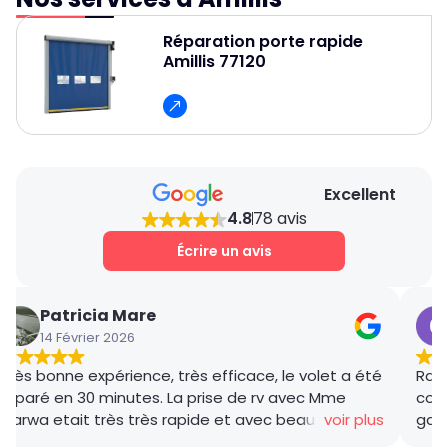
42 80 pour un diagnostic précis et un
est essentiel. Cela passe par le nettoyage, la
dépannage rapide et efficace de votre porte
Réparation porte rapide
lubrification des pièces mobiles et une
Amillis 77120
industrielle à Amillis.
inspection fréquente pour repérer les petits
dommages avant qu’ils ne deviennent graves.
Assurez-vous aussi que les pièces de rechange
soient de qualité et adaptées au modèle de ta
porte.
Excellent
4.8
78 avis
Écrire un avis
Patricia Mare
14 Février 2026
Très bonne expérience, très efficace, le volet a été
Rana
réparé en 30 minutes. La prise de rv avec Mme
coor
Marwa etait très très rapide et avec beaucoup de
voir plus
gar
gentillesse , le tarif débloquage très compétitif, le
succ