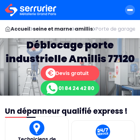
Accueil
seine et marne
amillis
Porte de garage
Déblocage porte
industrielle Amillis 77120
Devis gratuit
01 84 24 42 80
Un dépanneur qualifié express !
Techniciens de