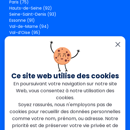
Paris (75)
Hauts-de-Seine (92)
Seine-Saint-Denis (93)
Essonne (91)
Val-de-Marne (94)
Val-d’Oise (95)
Seine-et-Marne (77)
Yvelines (78)
Nos agences
Paris Est
Seine-Saint-Denis
Ce site web utilise des cookies
Garges-lès-Gonesse
En poursuivant votre navigation sur notre site
Val-de-Marne
Web, vous consentez à notre utilisation des
Dourdan
Rambouillet
cookies.
Mantes-la-Jolie
Soyez rassurés, nous n'employons pas de
Créteil
cookies pour recueillir des données personnelles
Seine-et-Marne
comme votre nom, prénom, ou adresse. Notre
priorité est de préserver votre vie privée et de
Contact