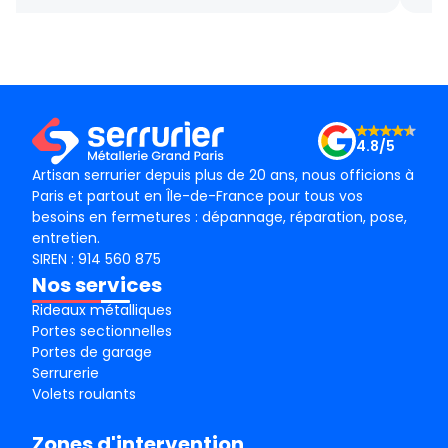
gentillesse , le tarif débloquage très compétitif, le
succ
technicien, M BADO, très compétant et de bon
ponc
conseil ! Je recommande vivement ! Merci !
mama
le m
Merc
4.8/5
Artisan serrurier depuis plus de 20 ans, nous officions à
Paris et partout en Île-de-France pour tous vos
besoins en fermetures : dépannage, réparation, pose,
entretien.
SIREN : 914 560 875
Nos services
Rideaux métalliques
Portes sectionnelles
Portes de garage
Serrurerie
Volets roulants
Zones d'intervention