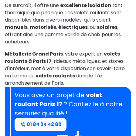
De surcroît, il offre une
excellente isolation
tant
thermique que phonique. Les volets roulants sont
disponibles dans divers modèles, qu'ils soient
manuels
,
motorisés
,
électriques
, ou
solaires
,
offrant ainsi une gamme variée de choix pour les
acheteurs.
Métallerie Grand Paris
, votre expert en
volets
roulants à Paris 17
, rideaux métalliques, et stores
d'intérieur, met à votre disposition son savoir-faire
en terme de
volets roulants
dans le 17e
arrondissement de Paris.
Vous avez un projet de
volet
roulant
Paris 17
? Confiez le à notre
serrurier qualifié !
01 84 24 42 80