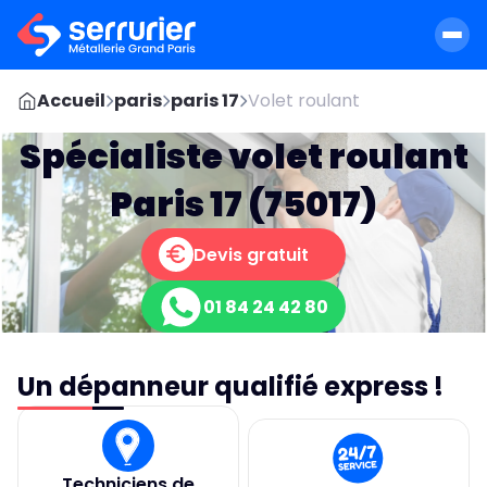
Accueil
paris
paris 17
Volet roulant
Spécialiste volet roulant
Paris 17 (75017)
Devis gratuit
01 84 24 42 80
Un dépanneur qualifié express !
Techniciens de