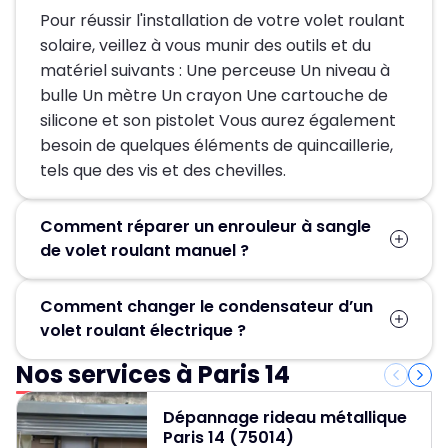
Pour réussir l'installation de votre volet roulant
solaire, veillez à vous munir des outils et du
matériel suivants : Une perceuse Un niveau à
bulle Un mètre Un crayon Une cartouche de
silicone et son pistolet Vous aurez également
besoin de quelques éléments de quincaillerie,
tels que des vis et des chevilles.
Comment réparer un enrouleur à sangle
de volet roulant manuel ?
Pour réparer un enrouleur à sangle de volet
Comment changer le condensateur d’un
roulant manuel, vous devez, en premier lieu,
volet roulant électrique ?
ouvrir le coffre du volet, retirer la sangle de la
poulie installée dans le coffre. Enlevez ensuite
Nos services à Paris 14
À Paris 14e, pour remplacer le condensateur
l’enrouleur abîmé en le dévissant. Insérez
d'un volet roulant électrique, vous devrez
ensuite le nouvel enrouleur pour faire sortir la
Dépannage rideau métallique
suivre ces étapes : tout d'abord, démontez le
Paris 14 (75014)
sangle. Pour terminer, Installez la nouvelle
tablier pour extraire le moteur. Ensuite,