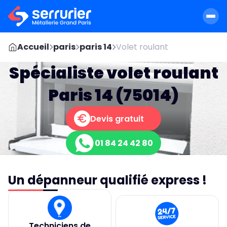
Accueil
paris
paris 14
Volet roulant
Spécialiste volet roulant
Paris 14 (75014)
Devis gratuit
01 84 24 42 80
Un dépanneur qualifié express !
Techniciens de