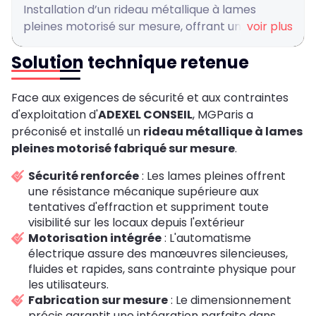
Installation d’un rideau métallique à lames
pleines motorisé sur mesure, offrant un
voir plus
fonctionnement fluide, silencieux et sécurisé,
Solution technique retenue
avec une protection renforcée de la façade et
une utilisation simple et automatisée adaptée à
un environnement professionnel exigeant.
Face aux exigences de sécurité et aux contraintes
d'exploitation d'
ADEXEL CONSEIL
, MGParis a
préconisé et installé un
rideau métallique à lames
pleines motorisé fabriqué sur mesure
.
Sécurité renforcée
: Les lames pleines offrent
une résistance mécanique supérieure aux
tentatives d'effraction et suppriment toute
visibilité sur les locaux depuis l'extérieur
Motorisation intégrée
: L'automatisme
électrique assure des manœuvres silencieuses,
fluides et rapides, sans contrainte physique pour
les utilisateurs.
Fabrication sur mesure
: Le dimensionnement
précis garantit une intégration parfaite dans