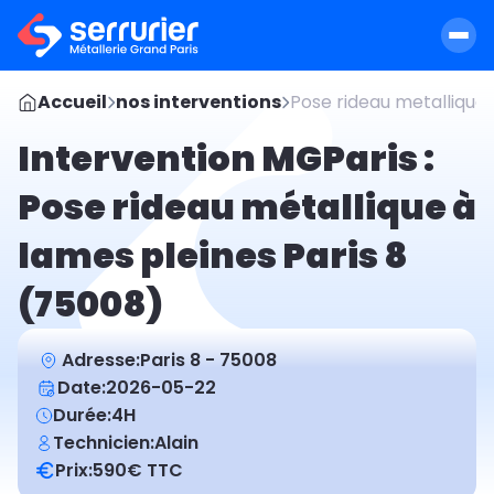
Accueil
nos interventions
Pose rideau metallique 
Intervention MGParis :
Pose rideau métallique à
lames pleines Paris 8
(75008)
Adresse:
Paris 8 - 75008
Date:
2026-05-22
Durée:
4H
Technicien:
Alain
Prix:
590
€ TTC
Avant
Après