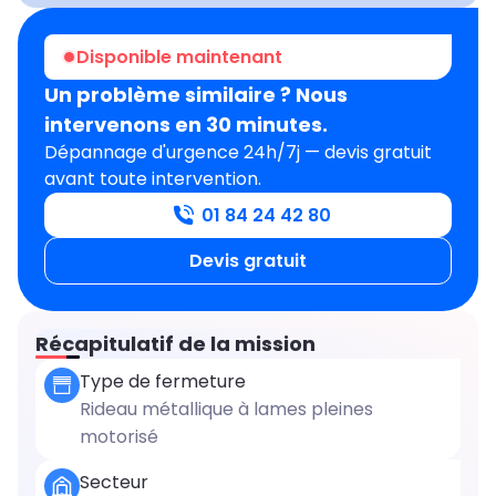
Intervention réussie
Disponible maintenant
Un problème similaire ? Nous
intervenons en 30 minutes.
Dépannage d'urgence 24h/7j — devis gratuit
avant toute intervention.
01 84 24 42 80
Devis gratuit
Récapitulatif de la mission
Type de fermeture
Rideau métallique à lames pleines
motorisé
Secteur