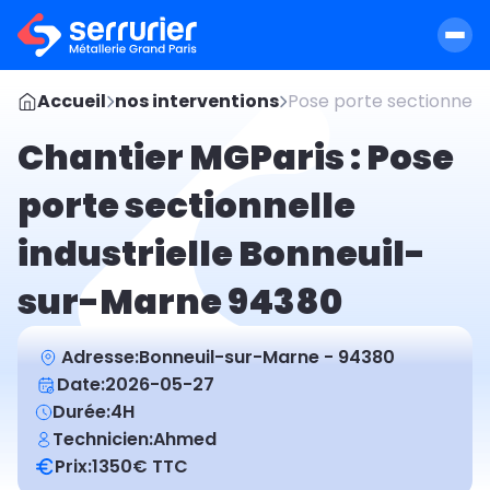
Accueil
nos interventions
Pose porte sectionnelle
Chantier MGParis : Pose
porte sectionnelle
industrielle Bonneuil-
sur-Marne 94380
Adresse:
Bonneuil-sur-Marne - 94380
Date:
2026-05-27
Durée:
4H
Technicien:
Ahmed
Prix:
1350
€ TTC
Avant
Après