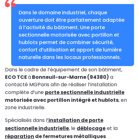
Dans le domaine industriel, chaque
ouverture doit être parfaitement adaptée
à l’activité du bâtiment. Une porte
sectionnelle motorisée avec portillon et
hublots permet de combiner sécurité,
confort d’utilisation et apport de lumière
naturelle dans les locaux professionnels.
Dans le cadre de l’équipement de son bâtiment,
ECO TCE
à
Bonneuil-sur-Marne (94380)
a
contacté MGParis afin de réaliser l’installation
complète d’une
porte sectionnelle industrielle
motorisée avec portillon intégré et hublots
, en
zone industrielle.
Spécialisés dans l
’
installation de porte
sectionnelle industrielle
, le
déblocage
et la
réparation
de fermetures métalliques