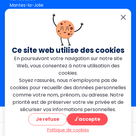
Mantes-la-Jolie
Créteil
Seine-et-Marne
Contact
01 84 24 42 80
contact@metallerie-grand-paris.com
Ce site web utilise des cookies
46 bis Av. du Maine, 75015 Paris
En poursuivant votre navigation sur notre site
Web, vous consentez à notre utilisation des
Mentions légales
cookies.
Politique De Confidentialité
Cookies
Soyez rassurés, nous n'employons pas de
CGV
Engagements Clients
cookies pour recueillir des données personnelles
À propos
Blog
Plan du site
Avis
FAQ
comme votre nom, prénom, ou adresse. Notre
priorité est de préserver votre vie privée et de
sécuriser vos informations personnelles.
© 2026 MGParis — Tous droits réservés
Je refuse
J'accepte
Politique de cookies
être appelé
Devis gratuit