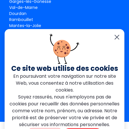
Garges-lès-Gonesse
Val-de-Marne
Dourdan
Rambouillet
Mantes-la-Jolie
Créteil
Seine-et-Marne
Contact
01 84 24 42 80
contact@metallerie-grand-paris.com
Ce site web utilise des cookies
46 bis Av. du Maine, 75015 Paris
En poursuivant votre navigation sur notre site
Web, vous consentez à notre utilisation des
Mentions légales
cookies.
Politique De Confidentialité
Cookies
Soyez rassurés, nous n'employons pas de
CGV
Engagements Clients
cookies pour recueillir des données personnelles
À propos
Blog
Plan du site
Avis
FAQ
comme votre nom, prénom, ou adresse. Notre
priorité est de préserver votre vie privée et de
sécuriser vos informations personnelles.