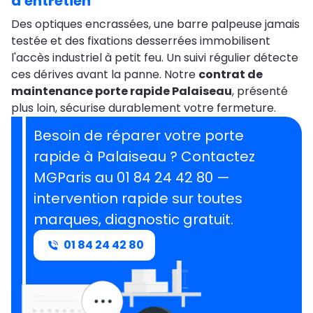
d'entretien
Des optiques encrassées, une barre palpeuse jamais
testée et des fixations desserrées immobilisent
l'accès industriel à petit feu. Un suivi régulier détecte
ces dérives avant la panne. Notre
contrat de
maintenance porte rapide Palaiseau
, présenté
plus loin, sécurise durablement votre fermeture.
Besoin de réparer votre porte
rapide à Palaiseau ? Contactez
MGParis au 01 84 24 42 80 —
intervention rapide sur
toutes
marques
, diagnostic gratuit.
01 84 24 42 80