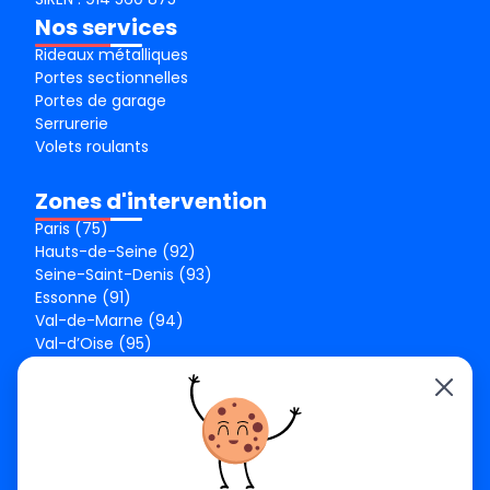
Nos services
Rideaux métalliques
Portes sectionnelles
Portes de garage
Serrurerie
Volets roulants
Zones d'intervention
Paris (75)
Hauts-de-Seine (92)
Seine-Saint-Denis (93)
Essonne (91)
Val-de-Marne (94)
Val-d’Oise (95)
Seine-et-Marne (77)
Yvelines (78)
Nos agences
Paris Est