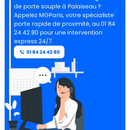
de porte souple à Palaiseau ?
Appelez MGParis, votre spécialiste
porte rapide de proximité, au 01 84
24 42 80 pour une intervention
express 24/7.
01 84 24 42 80