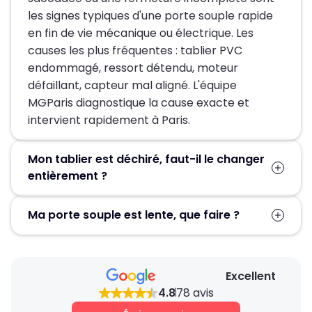
les signes typiques d'une porte souple rapide
en fin de vie mécanique ou électrique. Les
causes les plus fréquentes : tablier PVC
endommagé, ressort détendu, moteur
défaillant, capteur mal aligné. L'équipe
MGParis diagnostique la cause exacte et
intervient rapidement à Paris.
Mon tablier est déchiré, faut-il le changer
entièrement ?
Pas forcément. Une déchirure localisée se
Ma porte souple est lente, que faire ?
répare lame par lame, sans changer tout le
tablier. Un tablier trop abîmé se remplace
Une vitesse réduite trahit le plus souvent un
intégralement, sur devis.
variateur de fréquence défaillant ou un
Excellent
moteur fatigué. Un diagnostic précis identifie la
4.8
78 avis
cause exacte et permet de restaurer la