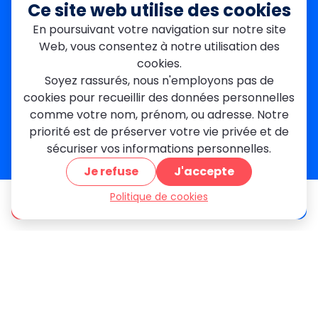
Seine-Saint-Denis
Ce site web utilise des cookies
Garges-lès-Gonesse
En poursuivant votre navigation sur notre site
Val-de-Marne
Web, vous consentez à notre utilisation des
Dourdan
Rambouillet
cookies.
Mantes-la-Jolie
Soyez rassurés, nous n'employons pas de
Créteil
cookies pour recueillir des données personnelles
Seine-et-Marne
comme votre nom, prénom, ou adresse. Notre
priorité est de préserver votre vie privée et de
Contact
sécuriser vos informations personnelles.
01 84 24 42 80
Je refuse
J'accepte
contact@metallerie-grand-paris.com
46 bis Av. du Maine, 75015 Paris
Politique de cookies
être appelé
Devis gratuit
Mentions légales
Politique De Confidentialité
Cookies
CGV
Engagements Clients
À propos
Blog
Plan du site
Avis
FAQ