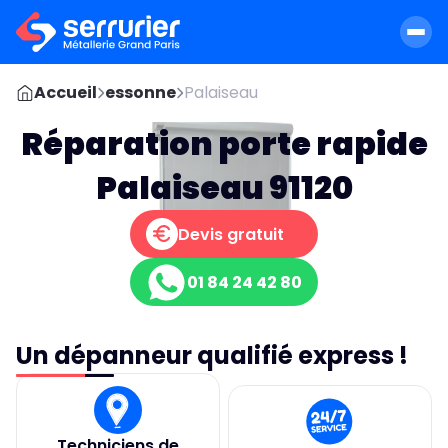
Accueil
essonne
Palaiseau
Réparation porte rapide
Palaiseau 91120
Devis gratuit
01 84 24 42 80
Un dépanneur qualifié express !
Techniciens de