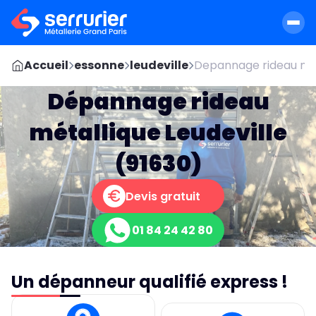
Accueil
essonne
leudeville
Depannage rideau met
Dépannage rideau
métallique Leudeville
(91630)
Devis gratuit
01 84 24 42 80
Un dépanneur qualifié express !