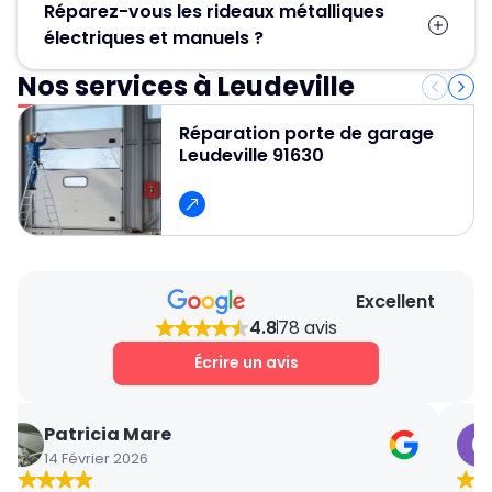
Réparez-vous les rideaux métalliques
stoppez toute manipulation et contactez
électriques et manuels ?
MGParis au 01 84 24 42 80. Un serrurier-
métallier agréé sécurise et débloque votre
Nos services à Leudeville
Oui. MGParis assure la réparation de rideaux
rideau sans l’endommager.
métalliques manuels et électriques : moteur
Réparation porte de garage
central, latéral ou tubulaire HS, ressorts
Leudeville 91630
cassés, coulisses tordues, tablier désaxé.
Excellent
4.8
78 avis
Écrire un avis
Patricia Mare
14 Février 2026