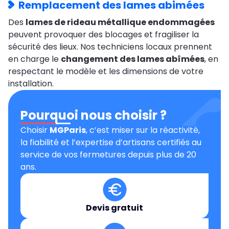
Remplacement des lames abimées
Des
lames de rideau métallique endommagées
peuvent provoquer des blocages et fragiliser la
sécurité des lieux. Nos techniciens locaux prennent
en charge le
changement des lames abîmées
, en
respectant le modèle et les dimensions de votre
installation.
Pourquoi nous choisir ?
Choisir
MGParis
, c’est miser sur la réactivité,
la fiabilité et l’expertise d’artisans certifiés au
service de vos fermetures depuis plus de 20
ans.
Devis gratuit