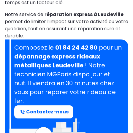
temps est un facteur clé.
Notre service de r
éparation express à Leudeville
permet de limiter l’impact sur votre activité ou votre
quotidien, tout en assurant une réparation sûre et
durable.
Composez le
01 84 24 42 80
pour un
dépannage express rideaux
métalliques Leudeville
! Notre
technicien MGParis dispo jour et
nuit. Il viendra en 30 minutes chez
vous pour réparer votre rideau de
fer.
Contactez-nous