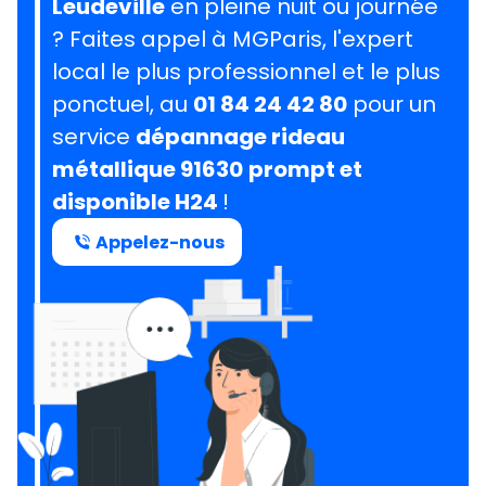
Leudeville
en pleine nuit ou journée
? Faites appel à MGParis, l'expert
local le plus professionnel et le plus
ponctuel, au
01 84 24 42 80
pour un
service
dépannage rideau
métallique 91630
prompt et
disponible H24
!
Appelez-nous