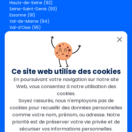
Hauts-de-Seine (92)
Seine-Saint-Denis (93)
Essonne (91)
Val-de-Marne (94)
Val-d’Oise (95)
Seine-et-Marne (77)
Yvelines (78)
Nos agences
Paris Est
Seine-Saint-Denis
Ce site web utilise des cookies
Garges-lès-Gonesse
En poursuivant votre navigation sur notre site
Val-de-Marne
Web, vous consentez à notre utilisation des
Dourdan
Rambouillet
cookies.
Mantes-la-Jolie
Soyez rassurés, nous n'employons pas de
Créteil
cookies pour recueillir des données personnelles
Seine-et-Marne
comme votre nom, prénom, ou adresse. Notre
priorité est de préserver votre vie privée et de
Contact
sécuriser vos informations personnelles.