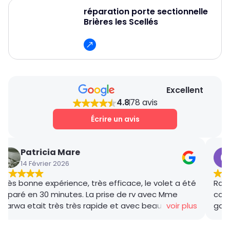
réparation porte sectionnelle
Brières les Scellés
Excellent
4.8
78 avis
Écrire un avis
Patricia Mare
14 Février 2026
Très bonne expérience, très efficace, le volet a été
Rana
réparé en 30 minutes. La prise de rv avec Mme
coor
Marwa etait très très rapide et avec beaucoup de
voir plus
gar
gentillesse , le tarif débloquage très compétitif, le
succ
technicien, M BADO, très compétant et de bon
ponc