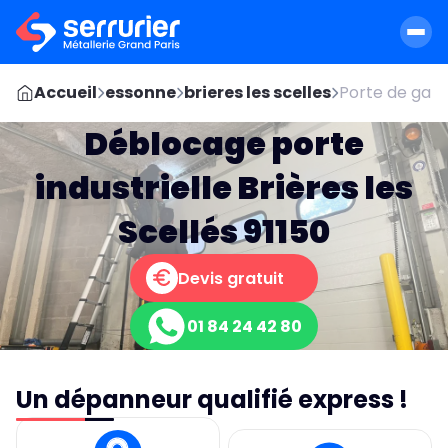
Accueil
essonne
brieres les scelles
Porte de gar
Déblocage porte
industrielle Brières les
Scellés 91150
Devis gratuit
01 84 24 42 80
Un dépanneur qualifié express !