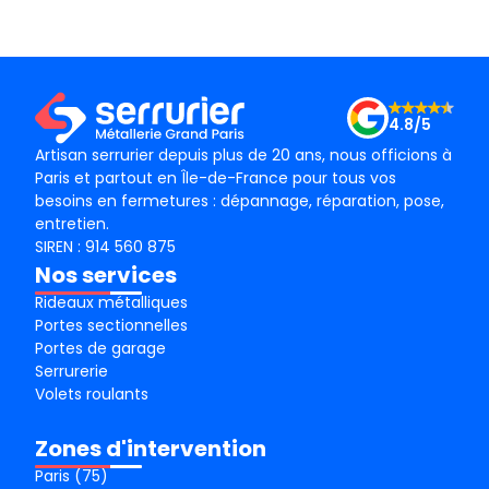
conseil ! Je recommande vivement ! Merci !
mama
le m
Merc
4.8/5
Artisan serrurier depuis plus de 20 ans, nous officions à
Paris et partout en Île-de-France pour tous vos
besoins en fermetures : dépannage, réparation, pose,
entretien.
SIREN : 914 560 875
Nos services
Rideaux métalliques
Portes sectionnelles
Portes de garage
Serrurerie
Volets roulants
Zones d'intervention
Paris (75)