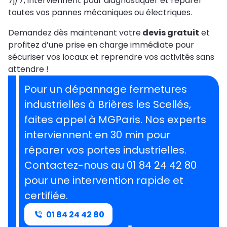
7j/7, interviennent pour diagnostiquer et réparer
toutes vos pannes mécaniques ou électriques.
Demandez dès maintenant votre
devis gratuit
et
profitez d’une prise en charge immédiate pour
sécuriser vos locaux et reprendre vos activités sans
attendre !
Pour un dépannage fermetures
industrielles à Brières les Scellés,
faites appel à MGParis. Nos experts
interviennent en 30 min pour
réparer vos portes industrielles.
Contactez-nous au 01 84 24 42 80
pour une intervention rapide et
certifiée.
01 84 24 42 80